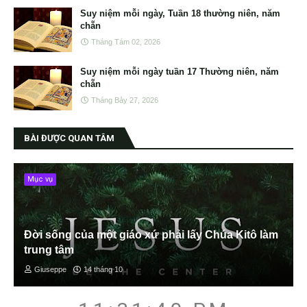
Suy niệm mỗi ngày, Tuần 18 thường niên, năm
chẵn
Tháng Tám 02, 2026
Suy niệm mỗi ngày tuần 17 Thường niên, năm
chẵn
Tháng Bảy 27, 2026
BÀI ĐƯỢC QUAN TÂM
Mục vụ
Đời sống của một giáo xứ phải lấy Chúa Kitô làm
trung tâm
Giuseppe
14 tháng 10