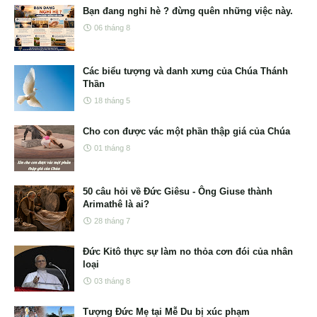
Bạn đang nghỉ hè ? đừng quên những việc này.
06 tháng 8
Các biểu tượng và danh xưng của Chúa Thánh
Thần
18 tháng 5
Cho con được vác một phần thập giá của Chúa
01 tháng 8
50 câu hỏi về Đức Giêsu - Ông Giuse thành
Arimathê là ai?
28 tháng 7
Đức Kitô thực sự làm no thỏa cơn đói của nhân
loại
03 tháng 8
Tượng Đức Mẹ tại Mễ Du bị xúc phạm