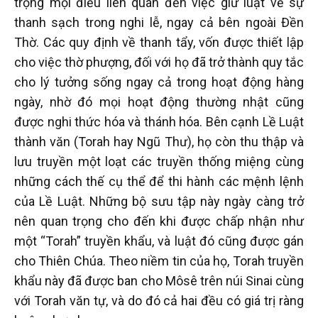
trọng mọi điều liên quan đến việc giữ luật về sự
thanh sạch trong nghi lễ, ngay cả bên ngoài Đền
Thờ. Các quy định về thanh tẩy, vốn được thiết lập
cho việc thờ phượng, đối với họ đã trở thành quy tắc
cho lý tưởng sống ngay cả trong hoạt động hàng
ngày, nhờ đó mọi hoạt động thường nhật cũng
được nghi thức hóa và thánh hóa. Bên cạnh Lề Luật
thành văn (Torah hay Ngũ Thư), họ còn thu thập và
lưu truyền một loạt các truyền thống miệng cùng
những cách thế cụ thể để thi hành các mệnh lệnh
của Lề Luật. Những bộ sưu tập này ngày càng trở
nên quan trọng cho đến khi được chấp nhận như
một “Torah” truyền khẩu, và luật đó cũng được gán
cho Thiên Chúa. Theo niềm tin của họ, Torah truyền
khẩu này đã được ban cho Môsê trên núi Sinai cùng
với Torah văn tự, và do đó cả hai đều có giá trị ràng