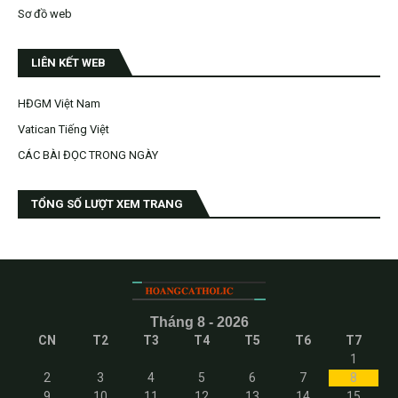
Sơ đồ web
LIÊN KẾT WEB
HĐGM Việt Nam
Vatican Tiếng Việt
CÁC BÀI ĐỌC TRONG NGÀY
TỔNG SỐ LƯỢT XEM TRANG
Tháng 8 - 2026
CN
T2
T3
T4
T5
T6
T7
1
2
3
4
5
6
7
8
9
10
11
12
13
14
15