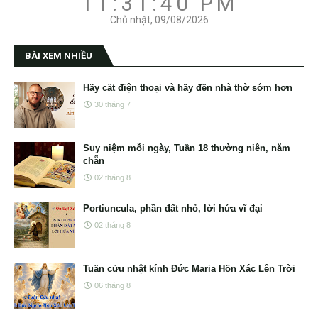
11:31:41 PM
Chủ nhật, 09/08/2026
BÀI XEM NHIỀU
Hãy cất điện thoại và hãy đến nhà thờ sớm hơn
30 tháng 7
Suy niệm mỗi ngày, Tuần 18 thường niên, năm
chẵn
02 tháng 8
Portiuncula, phần đất nhỏ, lời hứa vĩ đại
02 tháng 8
Tuần cửu nhật kính Đức Maria Hồn Xác Lên Trời
06 tháng 8