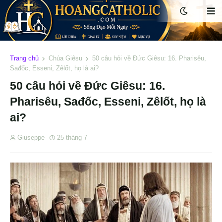
Trang chủ
Chúa Giêsu
50 câu hỏi về Đức Giêsu: 16. Pharisêu,
Sađốc, Esseni, Zêlốt, họ là ai?
50 câu hỏi về Đức Giêsu: 16.
Pharisêu, Sađốc, Esseni, Zêlốt, họ là
ai?
Giuseppe
25 tháng 7