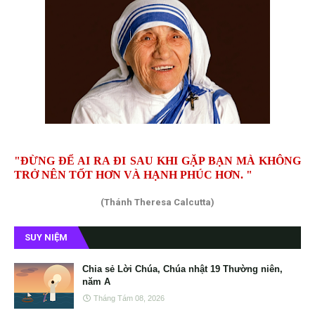
"ĐỪNG ĐỂ AI RA ĐI SAU KHI GẶP BẠN MÀ KHÔNG
TRỞ NÊN TỐT HƠN VÀ HẠNH PHÚC HƠN. "
(Thánh Theresa Calcutta)
SUY NIỆM
Chia sẻ Lời Chúa, Chúa nhật 19 Thường niên,
năm A
Tháng Tám 08, 2026