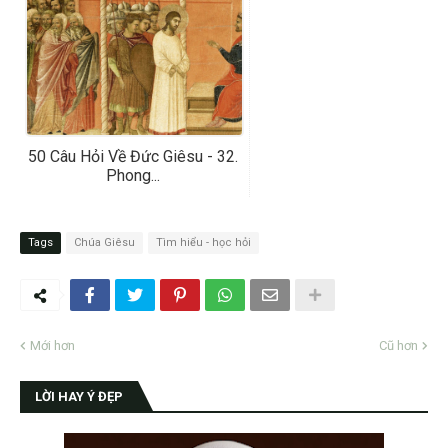
50 Câu Hỏi Về Đức Giêsu - 32.
Phong...
Tags
Chúa Giêsu
Tìm hiểu - học hỏi
Mới hơn
Cũ hơn
LỜI HAY Ý ĐẸP