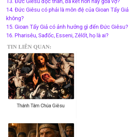
13. Đức Giêsu độc thân, đã kết hôn hay góa vợ?
14. Đức Giêsu có phải là môn đệ của Gioan Tẩy Giả
không?
15. Gioan Tẩy Giả có ảnh hưởng gì đến Đức Giêsu?
16. Pharisêu, Sađốc, Esseni, Zêlốt, họ là ai?
TIN LIÊN QUAN:
Thánh Tâm Chúa Giêsu