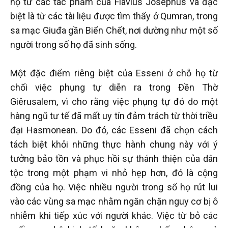
họ từ các tác phẩm của Flavius Josephus và đặc
biệt là từ các tài liệu được tìm thấy ở Qumran, trong
sa mạc Giuđa gần Biển Chết, nơi dường như một số
người trong số họ đã sinh sống.
Một đặc điểm riêng biệt của Esseni ở chỗ họ từ
chối việc phụng tự diễn ra trong Đền Thờ
Giêrusalem, vì cho rằng việc phụng tự đó do một
hàng ngũ tư tế đã mất uy tín đảm trách từ thời triều
đại Hasmonean. Do đó, các Esseni đã chọn cách
tách biệt khỏi những thực hành chung này với ý
tưởng bảo tồn và phục hồi sự thánh thiện của dân
tộc trong một phạm vi nhỏ hẹp hơn, đó là cộng
đồng của họ. Việc nhiều người trong số họ rút lui
vào các vùng sa mạc nhằm ngăn chặn nguy cơ bị ô
nhiễm khi tiếp xúc với người khác. Việc từ bỏ các