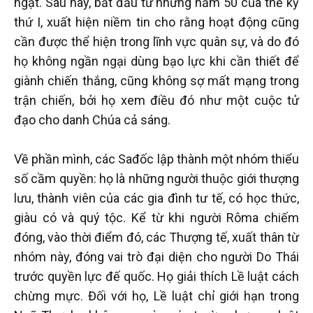
ngặt. Sau này, bắt đầu từ những năm 50 của thế kỷ
thứ I, xuất hiện niềm tin cho rằng hoạt động cũng
cần được thể hiện trong lĩnh vực quân sự, và do đó
họ không ngần ngại dùng bạo lực khi cần thiết để
giành chiến thắng, cũng không sợ mất mạng trong
trận chiến, bởi họ xem điều đó như một cuộc tử
đạo cho danh Chúa cả sáng.
Về phần mình, các Sađốc lập thành một nhóm thiểu
số cầm quyền: họ là những người thuộc giới thượng
lưu, thành viên của các gia đình tư tế, có học thức,
giàu có và quý tộc. Kể từ khi người Rôma chiếm
đóng, vào thời điểm đó, các Thượng tế, xuất thân từ
nhóm này, đóng vai trò đại diện cho người Do Thái
trước quyền lực đế quốc. Họ giải thích Lề luật cách
chừng mực. Đối với họ, Lề luật chỉ giới hạn trong