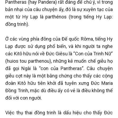
Pantheras (hay Pandera) rất đáng để chú ý, vì trong
bản nhại của câu chuyện ấy, đó là sự xuyên tạc của
một từ Hy Lạp là parthénos (trong tiếng Hy Lạp:
đồng trinh).
Ở các vùng phía đông của Đế quốc Rôma, tiếng Hy
Lạp được sử dụng phổ biến, và khi người ta nghe
các Kitô hữu nói về Đức Giêsu là “Con của Trinh Nữ”
(huios tou parthenou), những kẻ muốn chế giễu họ
đã gọi Ngài là “con của Pantheras”. Câu chuyện
giễu cợt này là một bằng chứng cho thấy các cộng
đoàn Kitô hữu tiên khởi đã tuyên xưng Đức Maria
Đồng Trinh, mặc dù điều ấy có vẻ là điều không thể
đối với con người.
Việc thụ thai đồng trinh là dấu hiệu cho thấy Đức