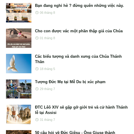
Bạn đang nghỉ hè ? đừng quên những việc này.
06 tháng 8
Cho con được vác một phần thập giá của Chúa
01 tháng 8
Các biểu tượng và danh xưng của Chúa Thánh
Thần
18 tháng 5
Tượng Đức Mẹ tại Mễ Du bị xúc phạm
29 tháng 7
ĐTC Lêô XIV sẽ gặp gỡ giới trẻ và cử hành Thánh
lễ tại Assisi
31 tháng 7
50 câu hỏi về Đức Giêsu - Ông Giuse thành