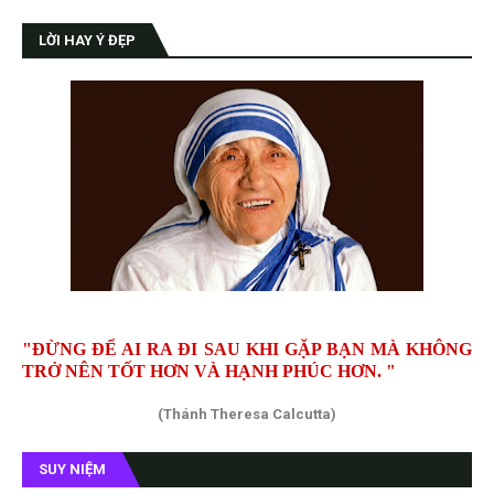
LỜI HAY Ý ĐẸP
"ĐỪNG ĐỂ AI RA ĐI SAU KHI GẶP BẠN MÀ KHÔNG
TRỞ NÊN TỐT HƠN VÀ HẠNH PHÚC HƠN. "
(Thánh Theresa Calcutta)
SUY NIỆM