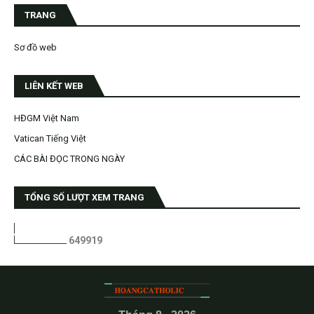
TRANG
Sơ đồ web
LIÊN KẾT WEB
HĐGM Việt Nam
Vatican Tiếng Việt
CÁC BÀI ĐỌC TRONG NGÀY
TỔNG SỐ LƯỢT XEM TRANG
6
4
9
9
1
9