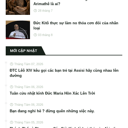
Arimathê là ai?
28 tháng 7
Đức Kitô thực sự làm no thỏa cơn đói của nhân
loại
03 tháng 8
MỚI CẬP NHẬT
Tháng Tám 07, 2026
ĐTC Lêô XIV kêu gọi các bạn trẻ tại Assisi hãy cùng nhau lên
đường
Tháng Tám 06, 2026
Tuần cửu nhật kính Đức Maria Hồn Xác Lên Trời
Tháng Tám 06, 2026
Bạn đang nghỉ hè ? đừng quên những việc này.
Tháng Tám 05, 2026