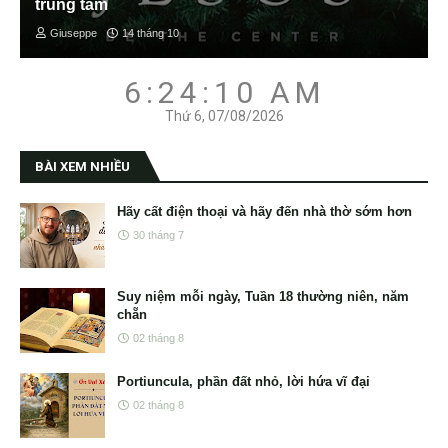
trung tâm
Giuseppe
14 tháng 10
6:24:11 AM
Thứ 6, 07/08/2026
BÀI XEM NHIỀU
Hãy cất điện thoại và hãy đến nhà thờ sớm hơn
30 tháng 7
Suy niệm mỗi ngày, Tuần 18 thường niên, năm
chẵn
02 tháng 8
Portiuncula, phần đất nhỏ, lời hứa vĩ đại
02 tháng 8