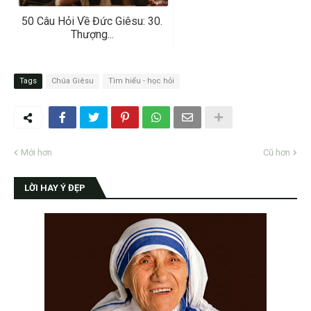
50 Câu Hỏi Về Đức Giêsu: 30.
Thượng...
Tags
Chúa Giêsu
Tìm hiểu - học hỏi
Mới hơn
Cũ hơn
LỜI HAY Ý ĐẸP