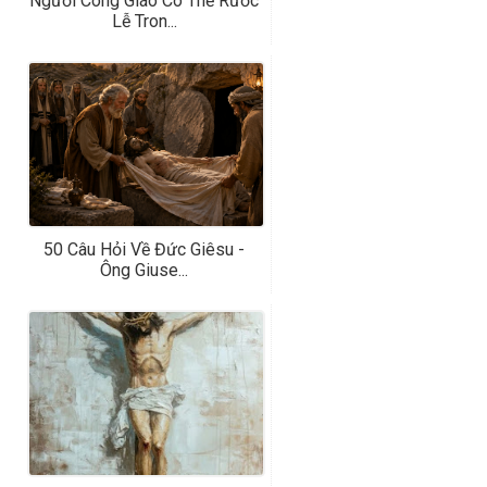
Người Công Giáo Có Thể Rước
Lễ Tron...
50 Câu Hỏi Về Đức Giêsu -
Ông Giuse...