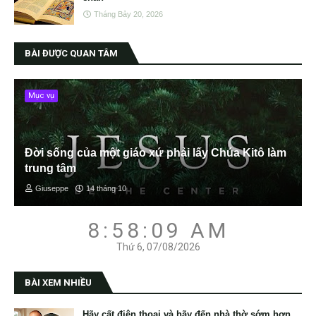
Tháng Bảy 20, 2026
BÀI ĐƯỢC QUAN TÂM
Mục vụ
Đời sống của một giáo xứ phải lấy Chúa Kitô làm
trung tâm
Giuseppe
14 tháng 10
8:58:10 AM
Thứ 6, 07/08/2026
BÀI XEM NHIỀU
Hãy cất điện thoại và hãy đến nhà thờ sớm hơn