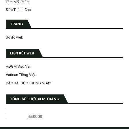
Tám Mối Phúc
Đức Thánh Cha
TRANG
Sơ đồ web
LIÊN KẾT WEB
HĐGM Việt Nam
Vatican Tiếng Việt
CÁC BÀI ĐỌC TRONG NGÀY
TỔNG SỐ LƯỢT XEM TRANG
6
5
0
0
0
0