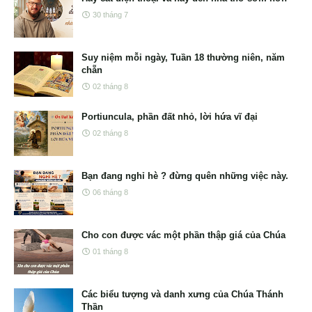
30 tháng 7
Suy niệm mỗi ngày, Tuần 18 thường niên, năm
chẵn
02 tháng 8
Portiuncula, phần đất nhỏ, lời hứa vĩ đại
02 tháng 8
Bạn đang nghỉ hè ? đừng quên những việc này.
06 tháng 8
Cho con được vác một phần thập giá của Chúa
01 tháng 8
Các biểu tượng và danh xưng của Chúa Thánh
Thần