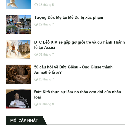
18 tháng 5
Tượng Đức Mẹ tại Mễ Du bị xúc phạm
29 tháng 7
ĐTC Lêô XIV sẽ gặp gỡ giới trẻ và cử hành Thánh
lễ tại Assisi
31 tháng 7
50 câu hỏi về Đức Giêsu - Ông Giuse thành
Arimathê là ai?
28 tháng 7
Đức Kitô thực sự làm no thỏa cơn đói của nhân
loại
03 tháng 8
MỚI CẬP NHẬT