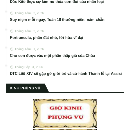
Đức Kitô thực sự làm no thỏa cơn đói của nhân loại
Tháng Tám 02, 2026
Suy niệm mỗi ngày, Tuần 18 thường niên, năm chẵn
Tháng Tám 02, 2026
Portiuncula, phần đất nhỏ, lời hứa vĩ đại
Tháng Tám 01, 2026
Cho con được vác một phần thập giá của Chúa
Tháng Bảy 31, 2026
ĐTC Lêô XIV sẽ gặp gỡ giới trẻ và cử hành Thánh lễ tại Assisi
KINH PHỤNG VỤ