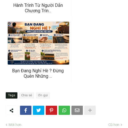
Hành Trình Từ Người Dẫn
Chương Trìn...
Bạn Đang Nghỉ Hè ? Đừng
Quên Những ...
Tags
Chia sẻ
Ơn gọi
Mới hơn
Cũ hơn