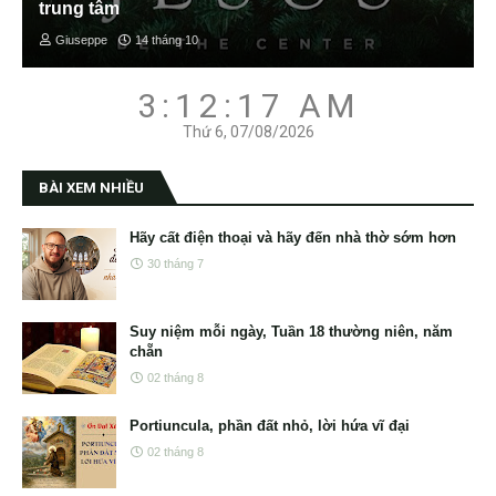
trung tâm
Giuseppe
14 tháng 10
3:12:18 AM
Thứ 6, 07/08/2026
BÀI XEM NHIỀU
Hãy cất điện thoại và hãy đến nhà thờ sớm hơn
30 tháng 7
Suy niệm mỗi ngày, Tuần 18 thường niên, năm
chẵn
02 tháng 8
Portiuncula, phần đất nhỏ, lời hứa vĩ đại
02 tháng 8