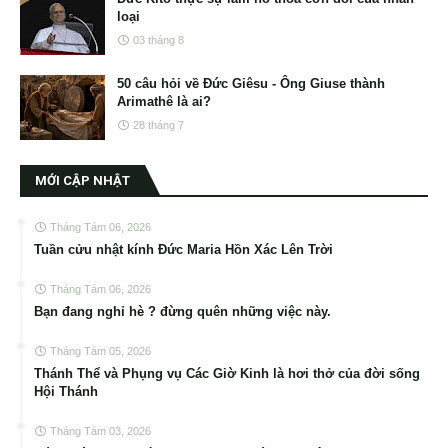
loại
03 tháng 8
50 câu hỏi về Đức Giêsu - Ông Giuse thành
Arimathê là ai?
28 tháng 7
MỚI CẬP NHẬT
Tháng Tám 06, 2026
Tuần cửu nhật kính Đức Maria Hồn Xác Lên Trời
Tháng Tám 06, 2026
Bạn đang nghỉ hè ? đừng quên những việc này.
Tháng Tám 05, 2026
Thánh Thể và Phụng vụ Các Giờ Kinh là hơi thở của đời sống
Hội Thánh
Tháng Tám 03, 2026