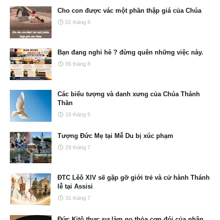
Cho con được vác một phần thập giá của Chúa
01 tháng 8
Bạn đang nghỉ hè ? đừng quên những việc này.
06 tháng 8
Các biểu tượng và danh xưng của Chúa Thánh
Thần
18 tháng 5
Tượng Đức Mẹ tại Mễ Du bị xúc phạm
29 tháng 7
ĐTC Lêô XIV sẽ gặp gỡ giới trẻ và cử hành Thánh
lễ tại Assisi
31 tháng 7
Đức Kitô thực sự làm no thỏa cơn đói của nhân