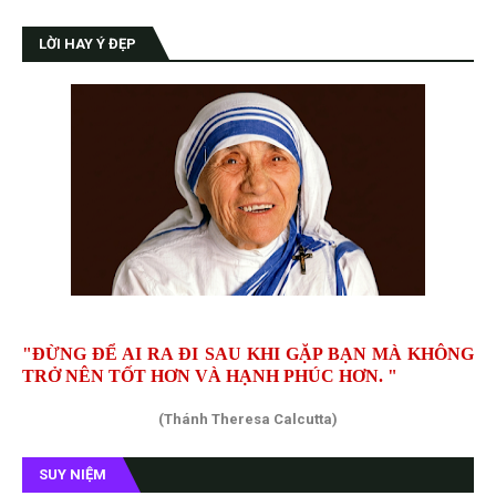
LỜI HAY Ý ĐẸP
"ĐỪNG ĐỂ AI RA ĐI SAU KHI GẶP BẠN MÀ KHÔNG
TRỞ NÊN TỐT HƠN VÀ HẠNH PHÚC HƠN. "
(Thánh Theresa Calcutta)
SUY NIỆM