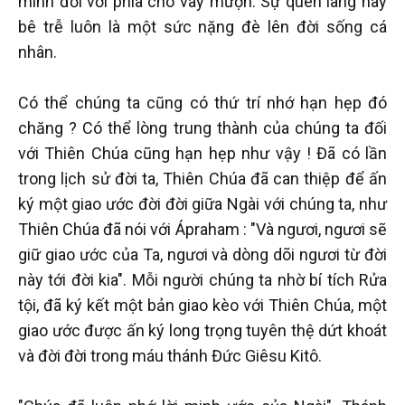
mình đối với phía cho vay mượn. Sự quên lãng hay
bê trễ luôn là một sức nặng đè lên đời sống cá
nhân.
Có thể chúng ta cũng có thứ trí nhớ hạn hẹp đó
chăng ? Có thể lòng trung thành của chúng ta đối
với Thiên Chúa cũng hạn hẹp như vậy ! Đã có lần
trong lịch sử đời ta, Thiên Chúa đã can thiệp để ấn
ký một giao ước đời đời giữa Ngài với chúng ta, như
Thiên Chúa đã nói với Ápraham : "Và ngươi, ngươi sẽ
giữ giao ước của Ta, ngươi và dòng dõi ngươi từ đời
này tới đời kia". Mỗi người chúng ta nhờ bí tích Rửa
tội, đã ký kết một bản giao kèo với Thiên Chúa, một
giao ước được ấn ký long trọng tuyên thệ dứt khoát
và đời đời trong máu thánh Đức Giêsu Kitô.