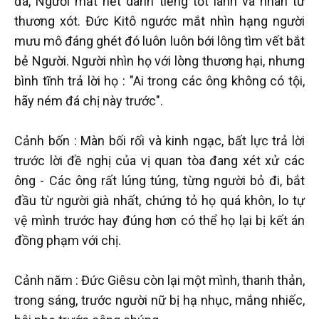
đá, Người mất hết danh tiếng tốt lành và nhân từ
thương xót. Đức Kitô ngước mắt nhìn hạng người
mưu mô đáng ghét đó luôn luôn bới lông tìm vết bắt
bẻ Người. Người nhìn họ với lòng thương hại, nhưng
bình tĩnh trả lời họ : "Ai trong các ông không có tội,
hãy ném đá chị này trước".
Cảnh bốn : Màn bối rối và kinh ngạc, bất lực trả lời
trước lời đề nghị của vị quan tòa đang xét xử các
ông - Các ông rất lúng túng, từng người bỏ đi, bắt
đầu từ người già nhất, chứng tỏ họ quá khôn, lo tự
vệ mình trước hay đúng hơn có thể họ lại bị kết án
đồng phạm với chị.
Cảnh năm : Đức Giêsu còn lại một mình, thanh thản,
trong sáng, trước người nữ bị hạ nhục, mắng nhiếc,