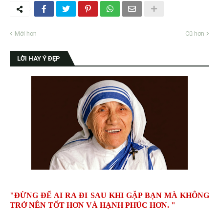
Mới hơn
Cũ hơn
LỜI HAY Ý ĐẸP
"ĐỪNG ĐỂ AI RA ĐI SAU KHI GẶP BẠN MÀ KHÔNG
TRỞ NÊN TỐT HƠN VÀ HẠNH PHÚC HƠN. "