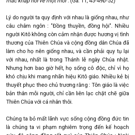
mác khắp nơi về một mối"
. (Ga. 11, 45-49b-52)
Lý do người ta quy định với nhau là giống nhau, như
câu châm ngôn : "Đồng thuyền, đồng hội". Nhiều
người Kitô không còn cảm nhận được hương vị tình
thương của Thiên Chúa và cộng đồng dân Chúa đã
làm cho họ nên giống nhau, và cần phải quy tụ lại
với nhau, nhất là trong Thánh lễ ngày Chúa nhật.
Nhưng hơn bao giờ hết, họ sống cô độc, chỉ vì họ
khó chịu khi mang nhãn hiệu Kitô giáo. Nhiều kẻ bị
thuyết phục theo chủ trương rằng : Tôn giáo là việc
bản thân mỗi người, chỉ cần liên lạc chặt chẽ giữa
Thiên Chúa với cá nhân thôi.
Chúng ta bỏ mất lãnh vực sống cộng đồng đức tin
là chúng ta vi phạm nghiêm trọng đến kế hoạch