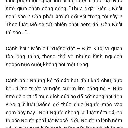
tang phạm tội ngoại tình bị điệu đến trước mặt Đức
Kitô, giữa chốn công cộng. "Thưa Ngài Giêsu, Ngài
nghĩ sao ? Cần phải làm gì đối với trọng tội này ?
Theo luật Mô-sê tất nhiên phải ném đá. Còn Ngài
thì sao …".
Cảnh hai : Màn cúi xuống đất – Đức Kitô, Vị quan
tòa lặng thinh, thong thả vẽ những hình nguệch
ngoạc nực cười, không nói một tiếng.
Cảnh ba : Những kẻ tố cáo bắt đầu khó chịu, bực
bội, đứng trước vị ngôn sứ im lìm nặng nề – Đức
Kitô đã biết rõ mục đích của họ đã sốt sắng nại đến
việc giữ luật Môsê để thúc giục Người mắc vào
cạm bẫy này : Nếu Người chống lại luật ném đá, họ
tố cáo Người phá luật Môsê. Nếu Người ra lệnh ném