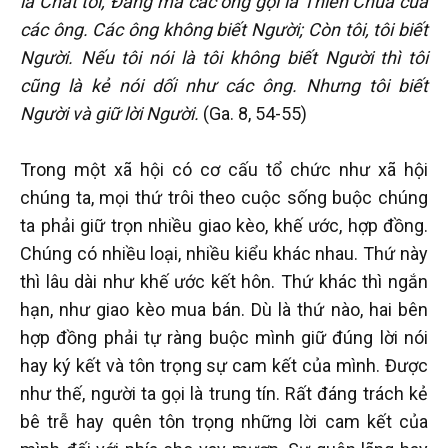
là Chat tôi, Đấng mà các ông gọi là Thiên Chúa của
các ông. Các ông không biết Người; Còn tôi, tôi biết
Người. Nếu tôi nói là tôi không biết Người thì tôi
cũng là kẻ nói dối như các ông. Nhưng tôi biết
Người và giữ lời Người.
(Ga. 8, 54-55)
Trong một xã hội có cơ cấu tổ chức như xã hội
chúng ta, mọi thứ trôi theo cuộc sống buộc chúng
ta phải giữ trọn nhiều giao kèo, khế ước, hợp đồng.
Chúng có nhiều loại, nhiều kiểu khác nhau. Thứ này
thì lâu dài như khế ước kết hôn. Thứ khác thì ngắn
hạn, như giao kèo mua bán. Dù là thứ nào, hai bên
hợp đồng phải tự ràng buộc mình giữ đúng lời nói
hay ký kết và tôn trọng sự cam kết của mình. Được
như thế, người ta gọi là trung tín. Rất đáng trách kẻ
bê trễ hay quên tôn trọng những lời cam kết của