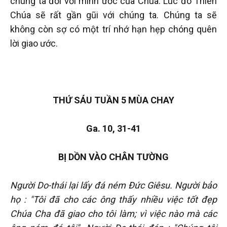
chúng ta đối với minh ước của Chúa. Lúc đó Thiên
Chúa sẽ rất gần gũi với chúng ta. Chúng ta sẽ
không còn sợ có một trí nhớ hạn hẹp chóng quên
lời giao ước.
THỨ SÁU TUẦN 5 MÙA CHAY
Ga. 10, 31-41
BỊ DỒN VÀO CHÂN TƯỜNG
Người Do-thái lại lấy đá ném Đức Giêsu. Người bảo
họ : "Tôi đã cho các ông thấy nhiều việc tốt đẹp
Chúa Cha đã giao cho tôi làm; vì việc nào mà các