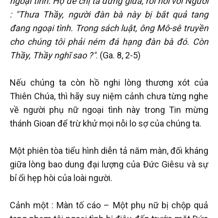
ngoại tình. Họ để chị ta đứng giữa, rồi nói với Người
: "Thưa Thầy, người đàn bà này bị bắt quả tang
đang ngoại tình. Trong sách luật, ông Mô-sê truyền
cho chúng tôi phải ném đá hạng đàn bà đó. Còn
Thầy, Thầy nghĩ sao ?"
. (Ga. 8, 2-5)
Nếu chúng ta còn hồ nghi lòng thương xót của
Thiên Chúa, thì hãy suy niệm cảnh chưa từng nghe
về người phụ nữ ngoại tình này trong Tin mừng
thánh Gioan để trừ khử mọi nỗi lo sợ của chúng ta.
Một phiên tòa tiểu hình diễn tả năm màn, đối kháng
giữa lòng bao dung đại lượng của Đức Giêsu và sự
bỉ ổi hẹp hòi của loài người.
Cảnh một : Màn tố cáo – Một phụ nữ bị chộp quả