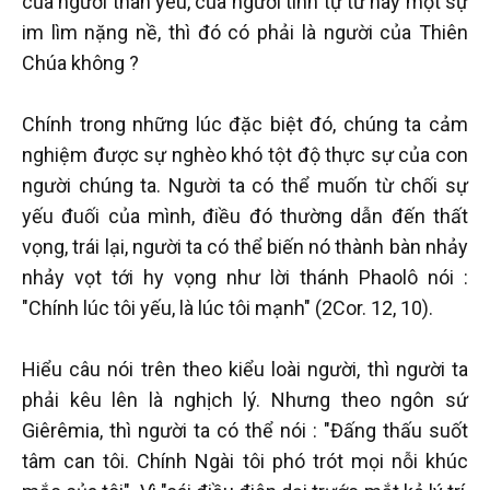
của người thân yêu, của người tình tự tử hay một sự
im lìm nặng nề, thì đó có phải là người của Thiên
Chúa không ?
Chính trong những lúc đặc biệt đó, chúng ta cảm
nghiệm được sự nghèo khó tột độ thực sự của con
người chúng ta. Người ta có thể muốn từ chối sự
yếu đuối của mình, điều đó thường dẫn đến thất
vọng, trái lại, người ta có thể biến nó thành bàn nhảy
nhảy vọt tới hy vọng như lời thánh Phaolô nói :
"Chính lúc tôi yếu, là lúc tôi mạnh" (2Cor. 12, 10).
Hiểu câu nói trên theo kiểu loài người, thì người ta
phải kêu lên là nghịch lý. Nhưng theo ngôn sứ
Giêrêmia, thì người ta có thể nói : "Đấng thấu suốt
tâm can tôi. Chính Ngài tôi phó trót mọi nỗi khúc