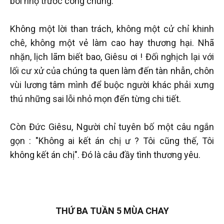
bôi nhọ trước công chúng.
Không một lời than trách, không một cử chỉ khinh
chê, không một vẻ làm cao hay thương hại. Nhã
nhặn, lịch lãm biết bao, Giêsu ơi ! Đối nghịch lại với
lối cư xử của chúng ta quen làm đến tàn nhẫn, chôn
vùi lương tâm mình để buộc người khác phải xưng
thú những sai lỗi nhỏ mọn đến từng chi tiết.
Còn Đức Giêsu, Người chỉ tuyên bố một câu ngắn
gọn : "Không ai kết án chị ư ? Tôi cũng thế, Tôi
không kết án chị". Đó là câu đầy tình thương yêu.
THỨ BA TUẦN 5 MÙA CHAY