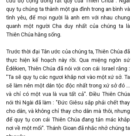
cứu độ cộng đồng rất quý của Thiên Chúa : Ngài
quy tụ chúng ta thành một gia đình trong an bình và
tình yêu, để mọi người là anh em với nhau chung
quanh một người Cha duy nhất của chúng ta là
Thiên Chúa hằng sống.
Trước thời đại Tân ước của chúng ta, Thiên Chúa đã
thực hiện kế hoạch này rồi. Qua miệng ngôn sứ
Êdêkien, Thiên Chúa đã nói với con cái Israel rằng :
"Ta sẽ quy tụ các ngươi khắp nơi vào một xứ sở. Ta
sẽ làm nên một dân tộc độc nhất trong xứ sở đó …
và chỉ có một vua là vua tất cả". Điều Thiên Chúa
nói thì Ngài đã làm : "Đức Giêsu sắp phải chết thay
cho dân, và không chỉ thay cho dân mà thôi, nhưng
để quy tụ con cái Thiên Chúa đang tản mác khắp
nơi về một mối". Thánh Gioan đã nhắc nhở chúng ta