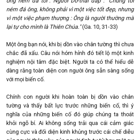
ông ném đá tôi". Người Do-thái đáp : "Chúng tôi
ném đá ông, không phải vì một việc tốt đẹp, nhưng
vì một việc phạm thượng : Ông là người thường mà
lại tự cho mình là Thiên Chúa."
(Ga. 10, 31-33)
Một ông bạn nói, khi bị dồn vào chân tường thì chưa
chắc đã xấu. Câu nói hóm hỉnh đó tiết lộ một kinh
nghiệm nội tâm đặc biệt. Người ta có thể hiểu dễ
dàng rằng toàn diện con người ông sẵn sàng sống
với mọi biến cố.
Chính con người khi hoàn toàn bị dồn vào chân
tường và thấy bất lực trước những biến cố, thì ý
nghĩa của những biến cố đó giúp chúng ta thoát
khỏi ngõ bí. Ai không sống trải qua cái cảm giác
cùng cực và đối diện kinh khủng trước cái chế diễu