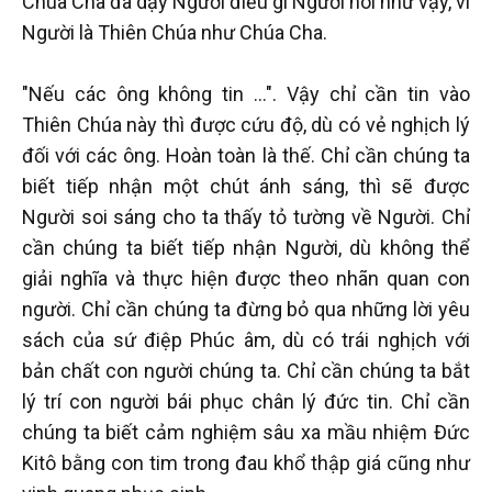
Chúa Cha đã dạy Người điều gì Người nói như vậy, vì
Người là Thiên Chúa như Chúa Cha.
"Nếu các ông không tin …". Vậy chỉ cần tin vào
Thiên Chúa này thì được cứu độ, dù có vẻ nghịch lý
đối với các ông. Hoàn toàn là thế. Chỉ cần chúng ta
biết tiếp nhận một chút ánh sáng, thì sẽ được
Người soi sáng cho ta thấy tỏ tường về Người. Chỉ
cần chúng ta biết tiếp nhận Người, dù không thể
giải nghĩa và thực hiện được theo nhãn quan con
người. Chỉ cần chúng ta đừng bỏ qua những lời yêu
sách của sứ điệp Phúc âm, dù có trái nghịch với
bản chất con người chúng ta. Chỉ cần chúng ta bắt
lý trí con người bái phục chân lý đức tin. Chỉ cần
chúng ta biết cảm nghiệm sâu xa mầu nhiệm Đức
Kitô bằng con tim trong đau khổ thập giá cũng như