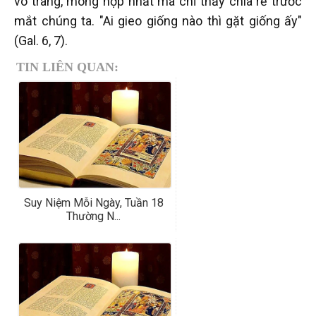
võ trang, mong hợp nhất mà chỉ thấy chia rẽ trước
mắt chúng ta. "Ai gieo giống nào thì gặt giống ấy"
(Gal. 6, 7).
TIN LIÊN QUAN:
Suy Niệm Mỗi Ngày, Tuần 18
Thường N...