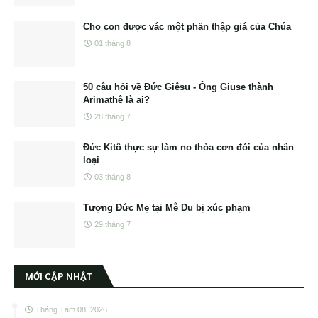
Cho con được vác một phần thập giá của Chúa
01 tháng 8
50 câu hỏi về Đức Giêsu - Ông Giuse thành
Arimathê là ai?
28 tháng 7
Đức Kitô thực sự làm no thỏa cơn đói của nhân
loại
03 tháng 8
Tượng Đức Mẹ tại Mễ Du bị xúc phạm
29 tháng 7
MỚI CẬP NHẬT
Tháng Tám 08, 2026