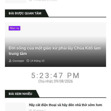
BÀI ĐƯỢC QUAN TÂM
Mục vụ
Đời sống của một giáo xứ phải lấy Chúa Kitô làm
trung tâm
Giuseppe
14 tháng 10
5:23:48 PM
Chủ nhật, 09/08/2026
BÀI XEM NHIỀU
Hãy cất điện thoại và hãy đến nhà thờ sớm hơn
30 tháng 7