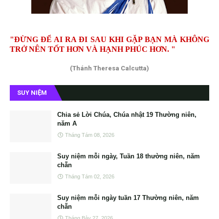
"ĐỪNG ĐỂ AI RA ĐI SAU KHI GẶP BẠN MÀ KHÔNG
TRỞ NÊN TỐT HƠN VÀ HẠNH PHÚC HƠN. "
(Thánh Theresa Calcutta)
SUY NIỆM
Chia sẻ Lời Chúa, Chúa nhật 19 Thường niên,
năm A
Tháng Tám 08, 2026
Suy niệm mỗi ngày, Tuần 18 thường niên, năm
chẵn
Tháng Tám 02, 2026
Suy niệm mỗi ngày tuần 17 Thường niên, năm
chẵn
Tháng Bảy 27, 2026