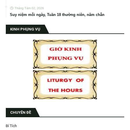
Tháng Tám 02, 2026
Suy niệm mỗi ngày, Tuần 18 thường niên, năm chẵn
KINH PHỤNG VỤ
CHUYÊN ĐỀ
Bí Tích