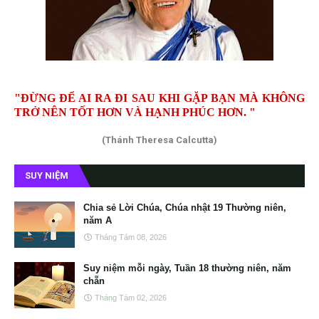
"ĐỪNG ĐỂ AI RA ĐI SAU KHI GẶP BẠN MÀ KHÔNG
TRỞ NÊN TỐT HƠN VÀ HẠNH PHÚC HƠN. "
(Thánh Theresa Calcutta)
SUY NIỆM
Chia sẻ Lời Chúa, Chúa nhật 19 Thường niên,
năm A
Tháng Tám 08, 2026
Suy niệm mỗi ngày, Tuần 18 thường niên, năm
chẵn
Tháng Tám 02, 2026