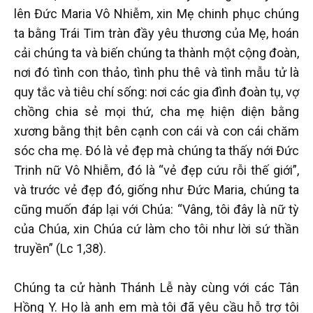
lên Đức Maria Vô Nhiễm, xin Mẹ chinh phục chúng
ta bằng Trái Tim tràn đầy yêu thương của Mẹ, hoán
cải chúng ta và biến chúng ta thành một cộng đoàn,
nơi đó tình con thảo, tình phu thê và tình mẫu tử là
quy tắc và tiêu chí sống: nơi các gia đình đoàn tụ, vợ
chồng chia sẻ mọi thứ, cha mẹ hiện diện bằng
xương bằng thịt bên cạnh con cái và con cái chăm
sóc cha mẹ. Đó là vẻ đẹp mà chúng ta thấy nới Đức
Trinh nữ Vô Nhiễm, đó là “vẻ đẹp cứu rỗi thế giới”,
và trước vẻ đẹp đó, giống như Đức Maria, chúng ta
cũng muốn đáp lại với Chúa: “Vâng, tôi đây là nữ tỳ
của Chúa, xin Chúa cứ làm cho tôi như lời sứ thần
truyền” (Lc 1,38).
Chúng ta cử hành Thánh Lễ này cùng với các Tân
Hồng Y. Họ là anh em mà tôi đã yêu cầu hỗ trợ tôi