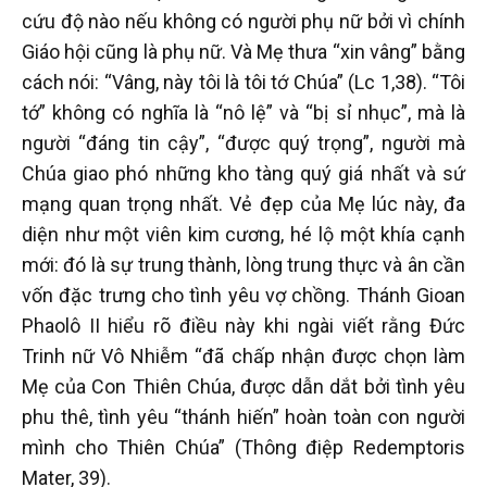
cứu độ nào nếu không có người phụ nữ bởi vì chính
Giáo hội cũng là phụ nữ. Và Mẹ thưa “xin vâng” bằng
cách nói: “Vâng, này tôi là tôi tớ Chúa” (Lc 1,38). “Tôi
tớ” không có nghĩa là “nô lệ” và “bị sỉ nhục”, mà là
người “đáng tin cậy”, “được quý trọng”, người mà
Chúa giao phó những kho tàng quý giá nhất và sứ
mạng quan trọng nhất. Vẻ đẹp của Mẹ lúc này, đa
diện như một viên kim cương, hé lộ một khía cạnh
mới: đó là sự trung thành, lòng trung thực và ân cần
vốn đặc trưng cho tình yêu vợ chồng. Thánh Gioan
Phaolô II hiểu rõ điều này khi ngài viết rằng Đức
Trinh nữ Vô Nhiễm “đã chấp nhận được chọn làm
Mẹ của Con Thiên Chúa, được dẫn dắt bởi tình yêu
phu thê, tình yêu “thánh hiến” hoàn toàn con người
mình cho Thiên Chúa” (Thông điệp Redemptoris
Mater, 39).