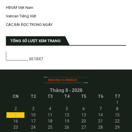
HĐGM Việt Nam
Vatican Tiếng Việt
CÁC BÀI ĐỌC TRONG NGÀY
TỔNG SỐ LƯỢT XEM TRANG
6
5
1
8
4
7
Tháng 8 - 2026
CN
T2
T3
T4
T5
T6
T7
1
2
3
4
5
6
7
8
9
10
11
12
13
14
15
16
17
18
19
20
21
22
23
24
25
26
27
28
29