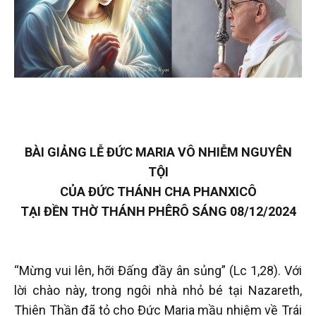
BÀI GIẢNG LỄ ĐỨC MARIA VÔ NHIỄM NGUYÊN
TỘI
CỦA ĐỨC THÁNH CHA PHANXICÔ
TẠI ĐỀN THỜ THÁNH PHÊRÔ SÁNG 08/12/2024
“Mừng vui lên, hỡi Đấng đầy ân sủng” (Lc 1,28). Với
lời chào này, trong ngôi nhà nhỏ bé tại Nazareth,
Thiên Thần đã tỏ cho Đức Maria mầu nhiệm về Trái