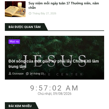
Suy niệm mỗi ngày tuần 17 Thường niên, năm
chẵn
Tháng Bảy 27, 2026
BÀI ĐƯỢC QUAN TÂM
Mục vụ
Đời sống của một giáo xứ phải lấy Chúa Kitô làm
trung tâm
Giuseppe
14 tháng 10
9:57:03 AM
Chủ nhật, 09/08/2026
BÀI XEM NHIỀU