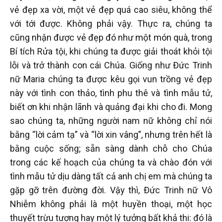
vẻ đẹp xa vời, một vẻ đẹp quá cao siêu, không thể
với tới được. Không phải vậy. Thực ra, chúng ta
cũng nhận được vẻ đẹp đó như một món quà, trong
Bí tích Rửa tội, khi chúng ta được giải thoát khỏi tội
lỗi và trở thành con cái Chúa. Giống như Đức Trinh
nữ Maria chúng ta được kêu gọi vun trồng vẻ đẹp
này với tình con thảo, tình phu thê và tình mẫu tử,
biết ơn khi nhận lãnh và quảng đại khi cho đi. Mong
sao chúng ta, những người nam nữ không chỉ nói
bằng “lời cảm tạ” và “lời xin vâng”, nhưng trên hết là
bằng cuộc sống; sẵn sàng dành chỗ cho Chúa
trong các kế hoạch của chúng ta và chào đón với
tình mẫu tử dịu dàng tất cả anh chị em mà chúng ta
gặp gỡ trên đường đời. Vậy thì, Đức Trinh nữ Vô
Nhiễm không phải là một huyền thoại, một học
thuyết trừu tượng hay một lý tưởng bất khả thi: đó là