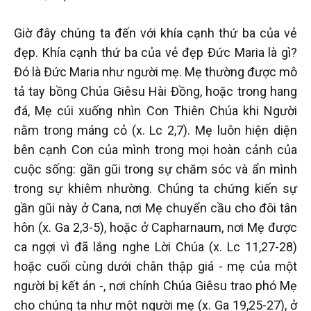
Giờ đây chúng ta đến với khía cạnh thứ ba của vẻ
đẹp. Khía cạnh thứ ba của vẻ đẹp Đức Maria là gì?
Đó là Đức Maria như người mẹ. Mẹ thường được mô
tả tay bồng Chúa Giêsu Hài Đồng, hoặc trong hang
đá, Mẹ cúi xuống nhìn Con Thiên Chúa khi Người
nằm trong máng cỏ (x. Lc 2,7). Mẹ luôn hiện diện
bên cạnh Con của mình trong mọi hoàn cảnh của
cuộc sống: gần gũi trong sự chăm sóc và ẩn mình
trong sự khiêm nhường. Chúng ta chứng kiến sự
gần gũi này ở Cana, nơi Mẹ chuyển cầu cho đôi tân
hôn (x. Ga 2,3-5), hoặc ở Capharnaum, nơi Mẹ được
ca ngợi vì đã lắng nghe Lời Chúa (x. Lc 11,27-28)
hoặc cuối cùng dưới chân thập giá - mẹ của một
người bị kết án -, nơi chính Chúa Giêsu trao phó Mẹ
cho chúng ta như một người mẹ (x. Ga 19,25-27), ở