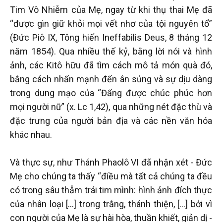
Tim Vô Nhiễm của Mẹ, ngay từ khi thụ thai Mẹ đã
“được gìn giữ khỏi mọi vết nhơ của tội nguyên tổ”
(Đức Piô IX, Tông hiến Ineffabilis Deus, 8 tháng 12
năm 1854). Qua nhiều thế kỷ, bằng lời nói và hình
ảnh, các Kitô hữu đã tìm cách mô tả món quà đó,
bằng cách nhấn mạnh đến ân sủng và sự dịu dàng
trong dung mạo của “Đấng được chúc phúc hơn
mọi người nữ” (x. Lc 1,42), qua những nét đặc thù và
đặc trưng của người bản địa và các nền văn hóa
khác nhau.
Và thực sự, như Thánh Phaolô VI đã nhận xét - Đức
Mẹ cho chúng ta thấy “điều mà tất cả chúng ta đều
có trong sâu thẳm trái tim mình: hình ảnh đích thực
của nhân loại […] trong trắng, thánh thiện, […] bởi vì
con người của Mẹ là sự hài hòa, thuần khiết, giản dị -