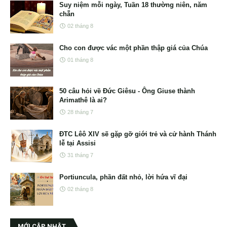
Suy niệm mỗi ngày, Tuần 18 thường niên, năm
chẵn
02 tháng 8
Cho con được vác một phần thập giá của Chúa
01 tháng 8
50 câu hỏi về Đức Giêsu - Ông Giuse thành
Arimathê là ai?
28 tháng 7
ĐTC Lêô XIV sẽ gặp gỡ giới trẻ và cử hành Thánh
lễ tại Assisi
31 tháng 7
Portiuncula, phần đất nhỏ, lời hứa vĩ đại
02 tháng 8
MỚI CẬP NHẬT