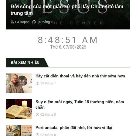
Đời sống của một giáo xứ phải lấy Chúa Kitô làm
trung tâm
Giuseppe
14 tháng 10
8:48:52 AM
Thứ 6, 07/08/2026
BÀI XEM NHIỀU
Hãy cất điện thoại và hãy đến nhà thờ sớm hơn
30 tháng 7
Suy niệm mỗi ngày, Tuần 18 thường niên, năm
chẵn
02 tháng 8
Portiuncula, phần đất nhỏ, lời hứa vĩ đại
02 tháng 8