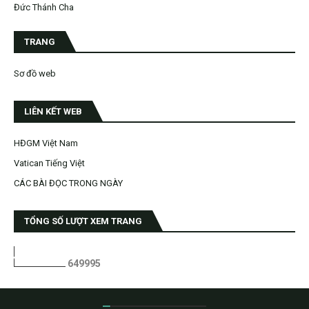
Đức Thánh Cha
TRANG
Sơ đồ web
LIÊN KẾT WEB
HĐGM Việt Nam
Vatican Tiếng Việt
CÁC BÀI ĐỌC TRONG NGÀY
TỔNG SỐ LƯỢT XEM TRANG
6
4
9
9
9
5