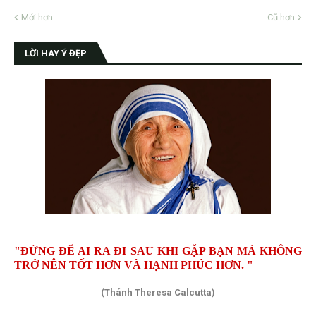
Mới hơn
Cũ hơn
LỜI HAY Ý ĐẸP
"ĐỪNG ĐỂ AI RA ĐI SAU KHI GẶP BẠN MÀ KHÔNG
TRỞ NÊN TỐT HƠN VÀ HẠNH PHÚC HƠN. "
(Thánh Theresa Calcutta)