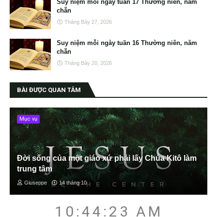
Suy niệm mỗi ngày tuần 17 Thường niên, năm
chẵn
Tháng Bảy 27, 2026
Suy niệm mỗi ngày tuần 16 Thường niên, năm
chẵn
Tháng Bảy 20, 2026
BÀI ĐƯỢC QUAN TÂM
Mục vụ
Đời sống của một giáo xứ phải lấy Chúa Kitô làm
trung tâm
Giuseppe
14 tháng 10
10:44:24 AM