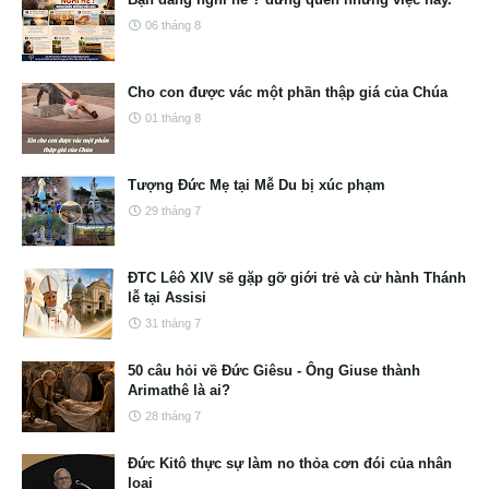
06 tháng 8
Cho con được vác một phần thập giá của Chúa
01 tháng 8
Tượng Đức Mẹ tại Mễ Du bị xúc phạm
29 tháng 7
ĐTC Lêô XIV sẽ gặp gỡ giới trẻ và cử hành Thánh
lễ tại Assisi
31 tháng 7
50 câu hỏi về Đức Giêsu - Ông Giuse thành
Arimathê là ai?
28 tháng 7
Đức Kitô thực sự làm no thỏa cơn đói của nhân
loại