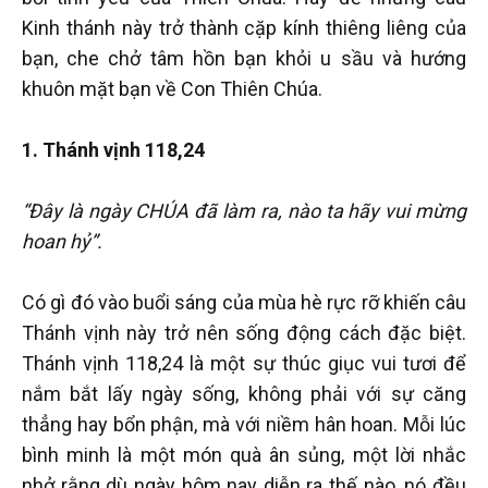
Kinh thánh này trở thành cặp kính thiêng liêng của
bạn, che chở tâm hồn bạn khỏi u sầu và hướng
khuôn mặt bạn về Con Thiên Chúa.
1. Thánh vịnh 118,24
“Đây là ngày CHÚA đã làm ra, nào ta hãy vui mừng
hoan hỷ”.
Có gì đó vào buổi sáng của mùa hè rực rỡ khiến câu
Thánh vịnh này trở nên sống động cách đặc biệt.
Thánh vịnh 118,24 là một sự thúc giục vui tươi để
nắm bắt lấy ngày sống, không phải với sự căng
thẳng hay bổn phận, mà với niềm hân hoan. Mỗi lúc
bình minh là một món quà ân sủng, một lời nhắc
nhở rằng dù ngày hôm nay diễn ra thế nào, nó đều