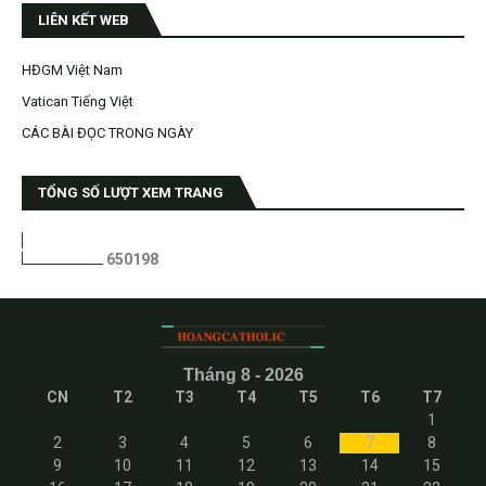
LIÊN KẾT WEB
HĐGM Việt Nam
Vatican Tiếng Việt
CÁC BÀI ĐỌC TRONG NGÀY
TỔNG SỐ LƯỢT XEM TRANG
6
5
0
1
9
8
Tháng 8 - 2026
CN
T2
T3
T4
T5
T6
T7
1
2
3
4
5
6
7
8
9
10
11
12
13
14
15