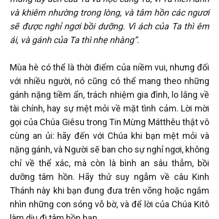
và khiêm nhường trong lòng, và tâm hồn các ngươi
sẽ được nghỉ ngơi bồi dưỡng. Vì ách của Ta thì êm
ái, và gánh của Ta thì nhẹ nhàng”.
Mùa hè có thể là thời điểm của niềm vui, nhưng đối
với nhiều người, nó cũng có thể mang theo những
gánh nặng tiềm ẩn, trách nhiệm gia đình, lo lắng về
tài chính, hay sự mệt mỏi về mặt tình cảm. Lời mời
gọi của Chúa Giêsu trong Tin Mừng Mátthêu thật vô
cùng an ủi: hãy đến với Chúa khi bạn mệt mỏi và
nặng gánh, và Người sẽ ban cho sự nghỉ ngơi, không
chỉ về thể xác, mà còn là bình an sâu thẳm, bồi
dưỡng tâm hồn. Hãy thử suy ngẫm về câu Kinh
Thánh này khi bạn đung đưa trên võng hoặc ngắm
nhìn những con sóng vỗ bờ, và để lời của Chúa Kitô
làm dịu đi tâm hồn bạn.