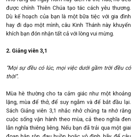
được chính Thiên Chúa tạo tác cách yêu thương.
Dù kế hoạch của bạn là một bữa tiệc với gia đình
hay đi dạo một mình, câu Kinh Thánh này khuyến
khích bạn đón nhận tất cả với lòng vui mừng.
2. Giảng viên 3,1
“Mọi sự đều có lúc, mọi việc dưới gầm trời đều có
thời”.
Mùa hè thường cho ta cảm giác như một khoảng
lặng, mùa để thở, để suy ngẫm và để bắt đầu lại.
Sách Giảng viên 3,1 nhắc nhở chúng ta nhớ rằng
cuộc sống vận hành theo mùa, cả theo nghĩa đen
lẫn nghĩa thiêng liêng. Nếu bạn đã trải qua một giai
đoạn bận rộn, đau buồn hoặc vô định, hãy để câu