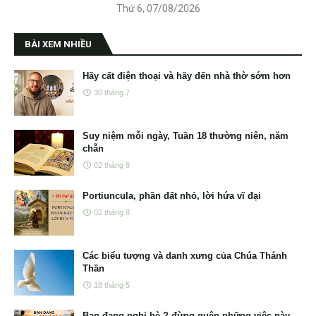
Thứ 6, 07/08/2026
BÀI XEM NHIỀU
Hãy cất điện thoại và hãy đến nhà thờ sớm hơn
30 tháng 7
Suy niệm mỗi ngày, Tuần 18 thường niên, năm
chẵn
02 tháng 8
Portiuncula, phần đất nhỏ, lời hứa vĩ đại
02 tháng 8
Các biểu tượng và danh xưng của Chúa Thánh
Thần
18 tháng 5
Bạn đang nghỉ hè ? đừng quên những việc này.