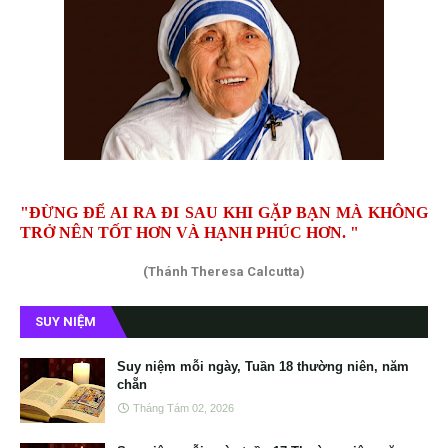
"ĐỪNG ĐỂ AI RA ĐI SAU KHI GẶP BẠN MÀ KHÔNG
TRỞ NÊN TỐT HƠN VÀ HẠNH PHÚC HƠN. "
(Thánh Theresa Calcutta)
SUY NIỆM
Suy niệm mỗi ngày, Tuần 18 thường niên, năm
chẵn
Tháng Tám 02, 2026