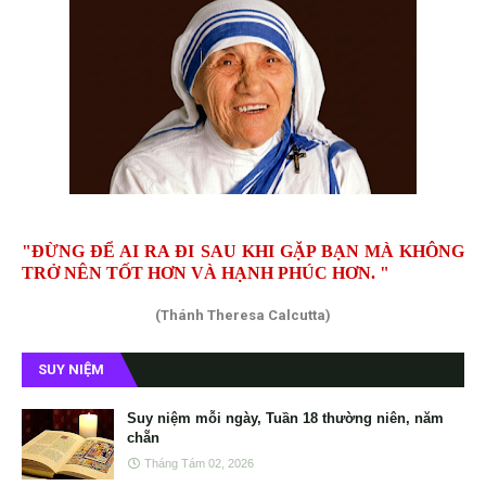
"ĐỪNG ĐỂ AI RA ĐI SAU KHI GẶP BẠN MÀ KHÔNG
TRỞ NÊN TỐT HƠN VÀ HẠNH PHÚC HƠN. "
(Thánh Theresa Calcutta)
SUY NIỆM
Suy niệm mỗi ngày, Tuần 18 thường niên, năm
chẵn
Tháng Tám 02, 2026