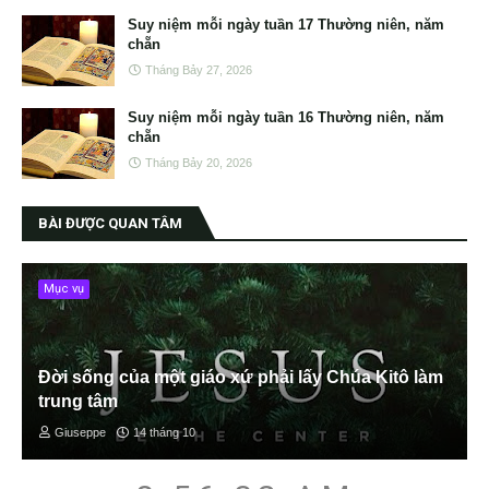
Suy niệm mỗi ngày tuần 17 Thường niên, năm
chẵn
Tháng Bảy 27, 2026
Suy niệm mỗi ngày tuần 16 Thường niên, năm
chẵn
Tháng Bảy 20, 2026
BÀI ĐƯỢC QUAN TÂM
Mục vụ
Đời sống của một giáo xứ phải lấy Chúa Kitô làm
trung tâm
Giuseppe
14 tháng 10