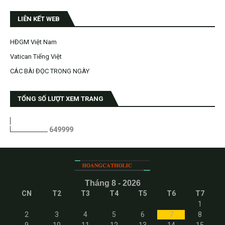
LIÊN KẾT WEB
HĐGM Việt Nam
Vatican Tiếng Việt
CÁC BÀI ĐỌC TRONG NGÀY
TỔNG SỐ LƯỢT XEM TRANG
6
4
9
9
9
9
Tháng 8 - 2026
CN
T2
T3
T4
T5
T6
T7
1
2
3
4
5
6
7
8
9
10
11
12
13
14
15