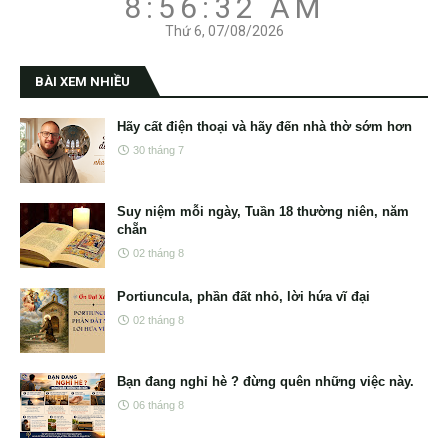
8:56:32 AM
Thứ 6, 07/08/2026
BÀI XEM NHIỀU
Hãy cất điện thoại và hãy đến nhà thờ sớm hơn
30 tháng 7
Suy niệm mỗi ngày, Tuần 18 thường niên, năm
chẵn
02 tháng 8
Portiuncula, phần đất nhỏ, lời hứa vĩ đại
02 tháng 8
Bạn đang nghỉ hè ? đừng quên những việc này.
06 tháng 8