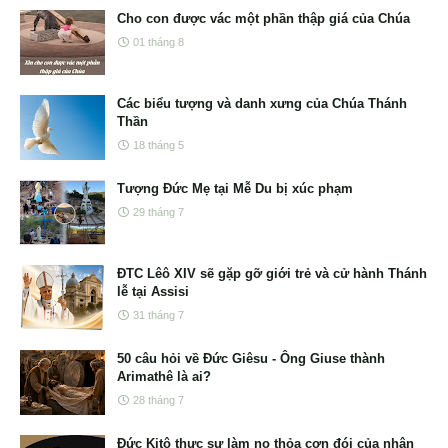
Cho con được vác một phần thập giá của Chúa
01 tháng 8
Các biểu tượng và danh xưng của Chúa Thánh
Thần
18 tháng 5
Tượng Đức Mẹ tại Mễ Du bị xúc phạm
29 tháng 7
ĐTC Lêô XIV sẽ gặp gỡ giới trẻ và cử hành Thánh
lễ tại Assisi
31 tháng 7
50 câu hỏi về Đức Giêsu - Ông Giuse thành
Arimathê là ai?
28 tháng 7
Đức Kitô thực sự làm no thỏa cơn đói của nhân