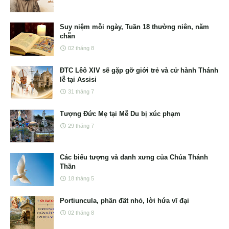
Suy niệm mỗi ngày, Tuần 18 thường niên, năm
chẵn
02 tháng 8
ĐTC Lêô XIV sẽ gặp gỡ giới trẻ và cử hành Thánh
lễ tại Assisi
31 tháng 7
Tượng Đức Mẹ tại Mễ Du bị xúc phạm
29 tháng 7
Các biểu tượng và danh xưng của Chúa Thánh
Thần
18 tháng 5
Portiuncula, phần đất nhỏ, lời hứa vĩ đại
02 tháng 8