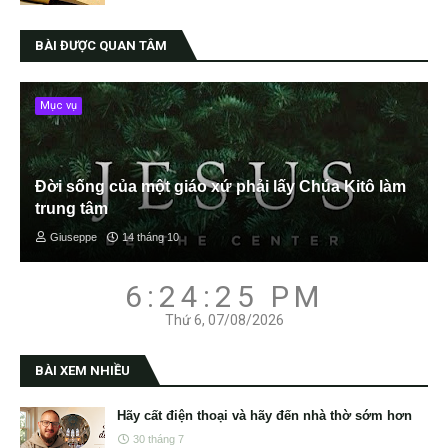
BÀI ĐƯỢC QUAN TÂM
Mục vụ
Đời sống của một giáo xứ phải lấy Chúa Kitô làm
trung tâm
Giuseppe
14 tháng 10
6:24:26 PM
Thứ 6, 07/08/2026
BÀI XEM NHIỀU
Hãy cất điện thoại và hãy đến nhà thờ sớm hơn
30 tháng 7