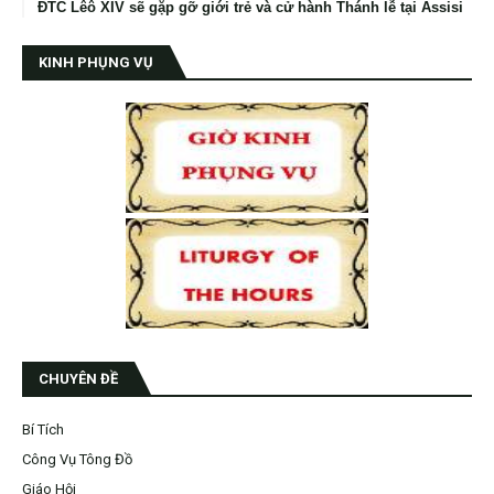
ĐTC Lêô XIV sẽ gặp gỡ giới trẻ và cử hành Thánh lễ tại Assisi
KINH PHỤNG VỤ
CHUYÊN ĐỀ
Bí Tích
Công Vụ Tông Đồ
Giáo Hội