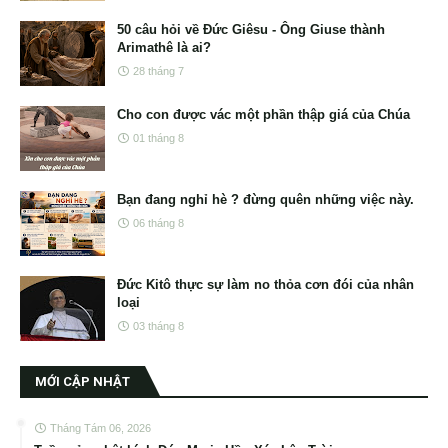
50 câu hỏi về Đức Giêsu - Ông Giuse thành
Arimathê là ai?
28 tháng 7
Cho con được vác một phần thập giá của Chúa
01 tháng 8
Bạn đang nghỉ hè ? đừng quên những việc này.
06 tháng 8
Đức Kitô thực sự làm no thỏa cơn đói của nhân
loại
03 tháng 8
MỚI CẬP NHẬT
Tháng Tám 06, 2026