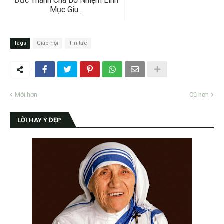
Đức Thánh Cha Bổ Nhiệm Linh
Mục Giu...
Tags
Giáo hội
Tin tức
Mới hơn
Cũ hơn
LỜI HAY Ý ĐẸP