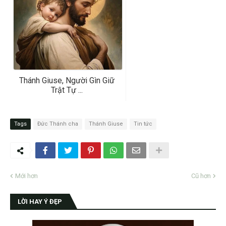
Thánh Giuse, Người Gìn Giữ
Trật Tự ...
Tags
Đức Thánh cha
Thánh Giuse
Tin tức
Mới hơn
Cũ hơn
LỜI HAY Ý ĐẸP