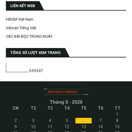
LIÊN KẾT WEB
HĐGM Việt Nam
Vatican Tiếng Việt
CÁC BÀI ĐỌC TRONG NGÀY
TỔNG SỐ LƯỢT XEM TRANG
6
4
9
4
4
7
Tháng 8 - 2026
CN
T2
T3
T4
T5
T6
T7
1
2
3
4
5
6
7
8
9
10
11
12
13
14
15