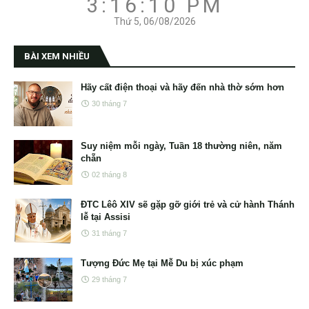
3:16:11 PM
Thứ 5, 06/08/2026
BÀI XEM NHIỀU
Hãy cất điện thoại và hãy đến nhà thờ sớm hơn
30 tháng 7
Suy niệm mỗi ngày, Tuần 18 thường niên, năm
chẵn
02 tháng 8
ĐTC Lêô XIV sẽ gặp gỡ giới trẻ và cử hành Thánh
lễ tại Assisi
31 tháng 7
Tượng Đức Mẹ tại Mễ Du bị xúc phạm
29 tháng 7