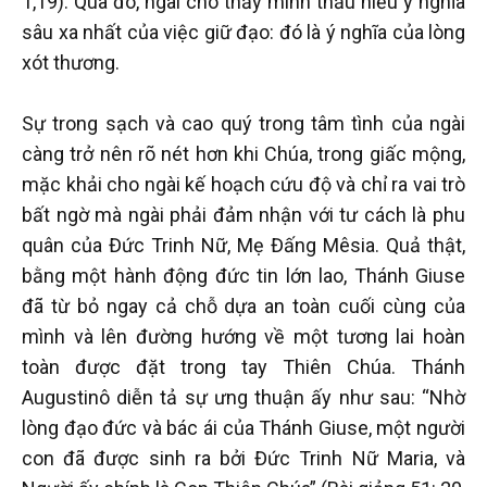
1,19). Qua đó, ngài cho thấy mình thấu hiểu ý nghĩa
sâu xa nhất của việc giữ đạo: đó là ý nghĩa của lòng
xót thương.
Sự trong sạch và cao quý trong tâm tình của ngài
càng trở nên rõ nét hơn khi Chúa, trong giấc mộng,
mặc khải cho ngài kế hoạch cứu độ và chỉ ra vai trò
bất ngờ mà ngài phải đảm nhận với tư cách là phu
quân của Đức Trinh Nữ, Mẹ Đấng Mêsia. Quả thật,
bằng một hành động đức tin lớn lao, Thánh Giuse
đã từ bỏ ngay cả chỗ dựa an toàn cuối cùng của
mình và lên đường hướng về một tương lai hoàn
toàn được đặt trong tay Thiên Chúa. Thánh
Augustinô diễn tả sự ưng thuận ấy như sau: “Nhờ
lòng đạo đức và bác ái của Thánh Giuse, một người
con đã được sinh ra bởi Đức Trinh Nữ Maria, và