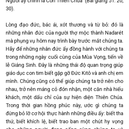
Người ấy chính là Con Thiên Chúa” (Bài giảng 51: 20,
30).
Lòng đạo đức, bác ái, xót thương và từ bỏ: đó là
những nhân đức của người thợ mộc thành Nadarét
mà phụng vụ hôm nay trình bày trước mắt chúng ta.
Hãy để những nhân đức ấy đồng hành với chúng ta
trong những ngày cuối cùng của Mùa Vọng, tiến về
lễ Giáng Sinh. Đây là những thái độ quan trọng giúp
giáo dục con tim biết gặp gỡ Đức Kitô và anh chị em
mình. Chúng cũng có thể giúp chúng ta trở nên cho
nhau, trở nên máng cỏ đón nhận, một căn nhà hiếu
khách, một dấu chỉ của sự hiện diện Thiên Chúa.
Trong thời gian hồng phúc này, ước gì chúng ta
đừng bỏ lỡ cơ hội thực hành những điều ấy: biết tha
thứ, biết khích lệ, biết trao ban một chút hy vọng