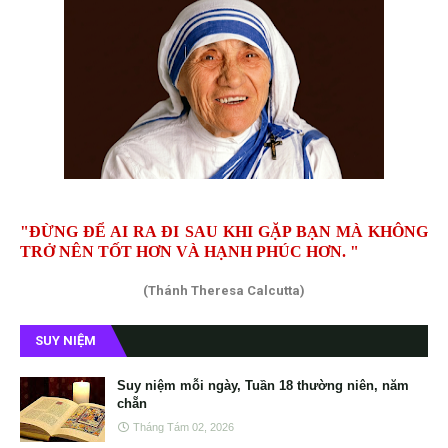
"ĐỪNG ĐỂ AI RA ĐI SAU KHI GẶP BẠN MÀ KHÔNG
TRỞ NÊN TỐT HƠN VÀ HẠNH PHÚC HƠN. "
(Thánh Theresa Calcutta)
SUY NIỆM
Suy niệm mỗi ngày, Tuần 18 thường niên, năm
chẵn
Tháng Tám 02, 2026