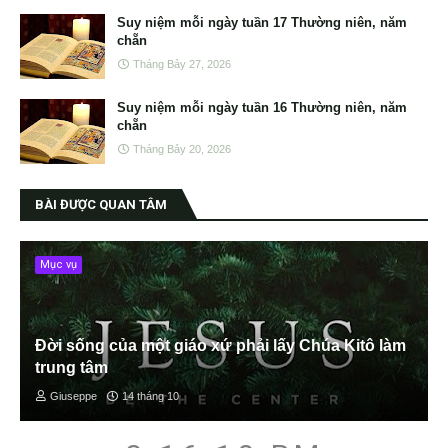
Suy niệm mỗi ngày tuần 17 Thường niên, năm
chẵn
Tháng Bảy 27, 2026
Suy niệm mỗi ngày tuần 16 Thường niên, năm
chẵn
Tháng Bảy 20, 2026
BÀI ĐƯỢC QUAN TÂM
Mục vụ
Đời sống của một giáo xứ phải lấy Chúa Kitô làm
trung tâm
Giuseppe
14 tháng 10