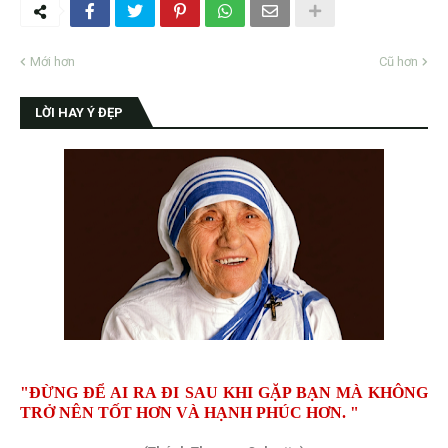
Mới hơn
Cũ hơn
LỜI HAY Ý ĐẸP
"ĐỪNG ĐỂ AI RA ĐI SAU KHI GẶP BẠN MÀ KHÔNG
TRỞ NÊN TỐT HƠN VÀ HẠNH PHÚC HƠN. "