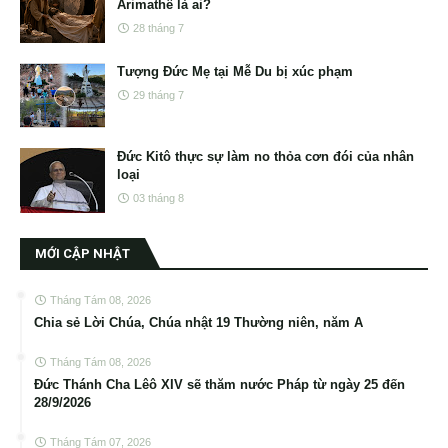
Arimathê là ai?
28 tháng 7
Tượng Đức Mẹ tại Mễ Du bị xúc phạm
29 tháng 7
Đức Kitô thực sự làm no thỏa cơn đói của nhân
loại
03 tháng 8
MỚI CẬP NHẬT
Tháng Tám 08, 2026
Chia sẻ Lời Chúa, Chúa nhật 19 Thường niên, năm A
Tháng Tám 08, 2026
Đức Thánh Cha Lêô XIV sẽ thăm nước Pháp từ ngày 25 đến
28/9/2026
Tháng Tám 07, 2026