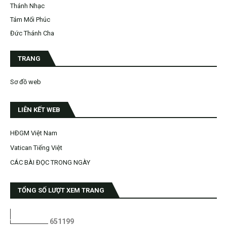
Thánh Nhạc
Tám Mối Phúc
Đức Thánh Cha
TRANG
Sơ đồ web
LIÊN KẾT WEB
HĐGM Việt Nam
Vatican Tiếng Việt
CÁC BÀI ĐỌC TRONG NGÀY
TỔNG SỐ LƯỢT XEM TRANG
6
5
1
1
9
9