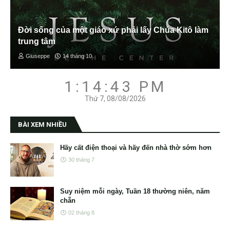
Đời sống của một giáo xứ phải lấy Chúa Kitô làm
trung tâm
Giuseppe
14 tháng 10
1:14:44 PM
Thứ 7, 08/08/2026
BÀI XEM NHIỀU
Hãy cất điện thoại và hãy đến nhà thờ sớm hơn
30 tháng 7
Suy niệm mỗi ngày, Tuần 18 thường niên, năm
chẵn
02 tháng 8