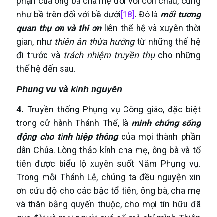
phận của ông bà cha mẹ đối với con cháu, cũng
như bề trên đối với bề dưới
[18]
. Đó là
mối tương
quan thụ ơn và thi ơn
liên thế hệ và xuyên thời
gian, như
thiên ân
thừa hưởng
từ những thế hệ
đi trước và
trách nhiệm
truyền thụ
cho những
thế hệ đến sau.
Phụng vụ và kinh nguyện
4.
Truyền thống Phụng vụ Công giáo, đặc biệt
trong cử hành Thánh Thể, là
minh chứng sống
động cho tình hiệp thông
của mọi thành phần
dân Chúa. Lòng thảo kính cha mẹ, ông bà và tổ
tiên được biểu lộ xuyên suốt Năm Phụng vụ.
Trong mỗi Thánh Lễ, chúng ta đều nguyện xin
ơn cứu độ cho các bậc tổ tiên, ông bà, cha mẹ
và thân bằng quyến thuộc, cho mọi tín hữu đã