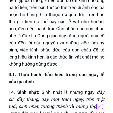
nên lập bàn thờ gia tiên đơn sơ để kính nhớ ông
bà tổ tiên, trên bàn thờ có thể treo di ảnh ông bà
hoặc họ hàng thân thuộc đã qua đời. Trên bàn
thờ gia tiên có thể bày các lễ vật như hương,
hoa, đèn nến, bánh trái. Cần nhắc cho con cháu
nhớ là đức tin Công giáo dạy rằng, người quá cố
cần đến lời cầu nguyện và những việc làm hy
sinh, việc lành phúc đức của con cháu để tỏ
lòng hiếu kính hơn là các thức ăn vật chất mà họ
không hưởng dùng được.
II.1. Thực hành thảo hiếu trong các ngày lễ
của gia đình
1
4
.
S
inh
nhật:
Sinh nhật là những ngày
đầy
cữ
,
đầy tháng
,
đầy một trăm ngày
,
tròn một
tuổi
,
sinh nhật,
trưởng thành
và
mừng thọ
[51]
.