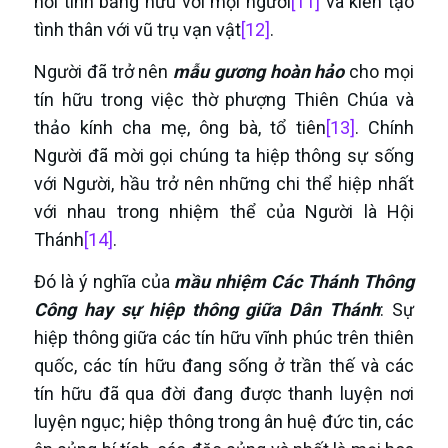
nối tình bằng hữu với mọi người
[11]
và kiến tạo
tình thân với vũ trụ vạn vật
[12]
.
Người đã trở nên
mẫu gương hoàn hảo
cho mọi
tín hữu trong việc thờ phượng Thiên Chúa và
thảo kính cha mẹ, ông bà, tổ tiên
[13]
. Chính
Người đã mời gọi chúng ta hiệp thông sự sống
với Người, hầu trở nên những chi thể hiệp nhất
với nhau trong nhiệm thể của Người là Hội
Thánh
[14]
.
Đó là ý nghĩa của
mầu nhiệm Các Thánh
T
hông
Công hay sự hiệp thông giữa Dân Thánh
: Sự
hiệp thông giữa các tín hữu vĩnh phúc trên thiên
quốc, các tín hữu đang sống ở trần thế và các
tín hữu đã qua đời đang được thanh luyện nơi
luyện ngục; hiệp thông trong ân huệ đức tin, các