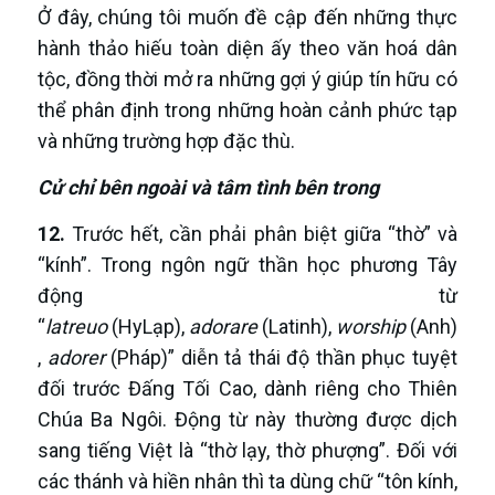
Ở đây, chúng tôi muốn đề cập đến những thực
hành thảo hiếu toàn diện ấy theo văn hoá dân
tộc, đồng thời mở ra những gợi ý giúp tín hữu có
thể phân định trong những hoàn cảnh phức tạp
và những trường hợp đặc thù.
Cử
c
hỉ
b
ên ngoài và
t
âm
t
ình
b
ên
t
rong
1
2
.
Trước hết, cần phải phân biệt giữa “thờ” và
“kính”. Trong ngôn ngữ thần học phương Tây
động từ
“
latre
u
o
(HyLạp),
adorare
(Latinh),
worship
(Anh)
,
adorer
(Pháp)” diễn tả thái độ thần phục tuyệt
đối trước Đấng Tối Cao, dành riêng cho Thiên
Chúa Ba Ngôi. Động từ này thường được dịch
sang tiếng Việt là “thờ lạy, thờ phượng”. Đối với
các thánh và hiền nhân thì ta dùng chữ “tôn kính,