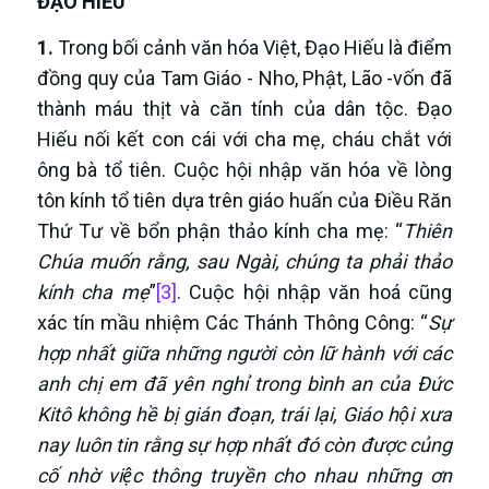
ĐẠO HIẾU
1.
Trong bối cảnh văn hóa Việt, Đạo Hiếu là điểm
đồng quy của Tam Giáo - Nho, Phật, Lão -vốn đã
thành máu thịt và căn tính của dân tộc. Đạo
Hiếu nối kết con cái với cha mẹ, cháu chắt với
ông bà tổ tiên. Cuộc hội nhập văn hóa về lòng
tôn kính tổ tiên dựa trên giáo huấn của Điều Răn
Thứ Tư về bổn phận thảo kính cha mẹ: “
Thiên
Chúa muốn rằng, sau Ngài, chúng ta phải thảo
kính cha mẹ
”
[3]
. Cuộc hội nhập văn hoá cũng
xác tín mầu nhiệm Các Thánh Thông Công: “
Sự
hợp nhất giữa những người còn lữ hành với các
anh chị em đã yên nghỉ trong bình an của Đức
Kitô không hề bị gián đoạn, trái lại, Giáo hội xưa
nay luôn tin rằng sự hợp nhất đó còn được củng
cố nhờ việc thông truyền cho nhau những ơn