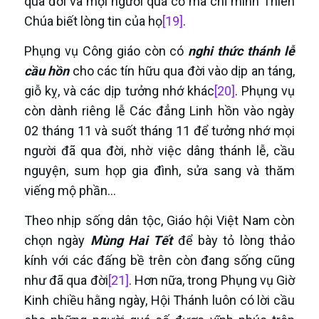
qua đời và mọi người quá cố mà chỉ mình Thiên
Chúa biết lòng tin của họ
[19]
.
Phụng vụ Công giáo còn có
nghi thức thánh lễ
cầu hồn
cho các tín hữu qua đời vào dịp an táng,
giỗ kỵ, và các dịp tưởng nhớ khác
[20]
. Phụng vụ
còn dành riêng lễ Các đẳng Linh hồn vào ngày
02 tháng 11 và suốt tháng 11 để tưởng nhớ mọi
người đã qua đời, nhờ việc dâng thánh lễ, cầu
nguyện, sum họp gia đình, sửa sang và thăm
viếng mộ phần...
Theo nhịp sống dân tộc, Giáo hội Việt Nam còn
chọn ngày
Mùng Hai Tết
để bày tỏ lòng thảo
kính với các đấng bề trên còn đang sống cũng
như đã qua đời
[21]
. Hơn nữa, trong Phụng vụ Giờ
Kinh chiều hằng ngày, Hội Thánh luôn có lời cầu