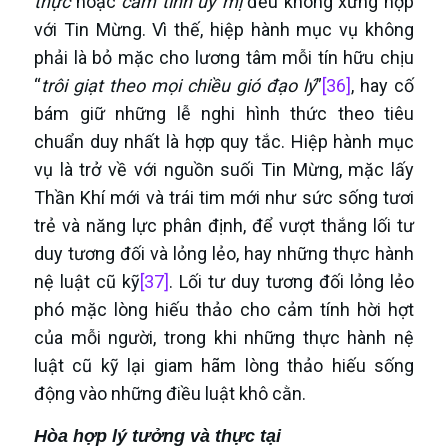
thực
hoặc
cảm tính ủy mị
đều không xứng hợp
với Tin Mừng. Vì thế, hiệp hành mục vụ không
phải là bỏ mặc cho lương tâm mỗi tín hữu chịu
“
trôi giạt theo mọi chiều gió đạo lý
”
[36]
, hay cố
bám giữ những lễ nghi hình thức theo tiêu
chuẩn duy nhất là hợp quy tắc. Hiệp hành mục
vụ là trở về với nguồn suối Tin Mừng, mặc lấy
Thần Khí mới và trái tim mới như sức sống tươi
trẻ và năng lực phân định, để vượt thắng lối tư
duy tương đối và lỏng lẻo, hay những thực hành
nệ luật cũ kỹ
[37]
. Lối tư duy tương đối lỏng lẻo
phó mặc lòng hiếu thảo cho cảm tính hời hợt
của mỗi người, trong khi những thực hành nệ
luật cũ kỹ lại giam hãm lòng thảo hiếu sống
động vào những điều luật khô cằn.
Hòa hợp lý tưởng và thực tại