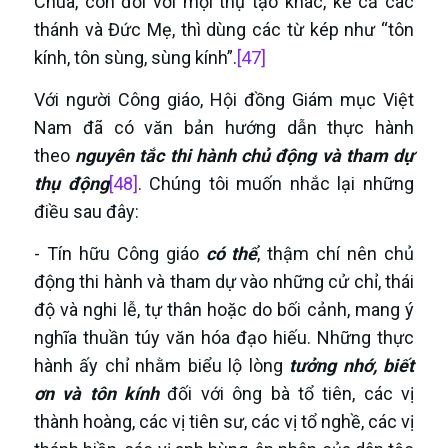
Chúa, còn đối với mọi thụ tạo khác, kể cả các
thánh và Đức Mẹ, thì dùng các từ kép như “tôn
kính, tôn sùng, sùng kính”.
[47]
Với người Công giáo, Hội đồng Giám mục Việt
Nam đã có văn bản hướng dẫn thực hành
theo
nguyên tắc thi hành chủ động và tham dự
thụ động
[48]
. Chúng tôi muốn nhắc lại những
điều sau đây:
- Tín hữu Công giáo
có thể
, thậm chí nên chủ
động thi hành và tham dự vào những cử chỉ, thái
độ và nghi lễ, tự thân hoặc do bối cảnh, mang ý
nghĩa thuần túy văn hóa đạo hiếu. Những thực
hành ấy chỉ nhằm biểu lộ lòng
tưởng nhớ, biết
ơn và tôn kính
đối với ông bà tổ tiên, các vị
thành hoàng, các vị tiên sư, các vị tổ nghề, các vị