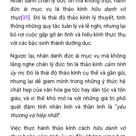
Nhân danh chân lý đức tin mà không thực hành
đức ái mục vụ là thảo kính
hữu danh vô
thực
[35]
. Đó là thái độ thảo kính lý thuyết, tinh
thông những quy tắc luân lý và lễ nghi, nhưng lại
bỏ rơi cuộc gặp gỡ ân tình và hiếu kính thực thụ
với các bậc sinh thành dưỡng dục.
Ngược lại, nhân danh đức ái mục vụ mà không
lắng nghe chân lý đức tin là thảo kính
cảm tính
ủy mị
. Đó là thái độ thảo kính cụ thể và gần gũi,
nhưng lại dễ giam mình trong những ý thức hệ
chật hẹp của văn hóa gia tộc hay dân tộc và tôn
giáo, và vì thế khó mở ra với những giá trị phổ
quát đậm tính nhân linh và thần linh là “
yêu
thương và hiệp nhất
”.
Việc thực hành thảo kính cách
hữu danh vô