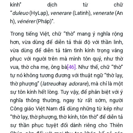
kính” dịch từ chữ
“
dule
u
o
(HyLạp),
venerare
(Latinh),
venerate
(An
h),
vénérer
(Pháp)”.
Trong tiếng Việt, chữ “thờ” mang ý nghĩa rộng
hơn, vừa dùng để diễn tả thái độ với thần linh,
vừa dùng để diễn tả tâm tình kính trọng vâng
phục với người trên mà mình tôn quý, như thờ
vua, thờ cha mẹ, ông bà
[46]
. Như thế, chữ “thờ”
tự nó không tương đương với thuật ngữ “thờ lạy,
thờ phượng” (
latreuo
hay
a
dorare
), mà chỉ là một
sự tôn kính hết lòng. Tuy vậy, để phân biệt với ý
nghĩa thông thường, ngay từ rất sớm, người
Công giáo Việt Nam đã dùng những từ kép như
“thờ lạy, thờ phượng, thờ kính, tôn thờ” để diễn tả
sự thần phục tuyệt đối dành riêng cho Thiên