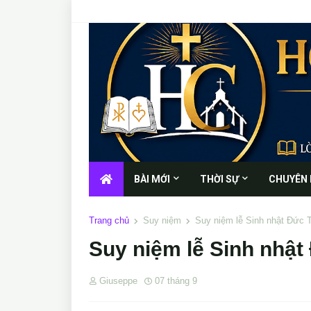
BÀI MỚI
THỜI SỰ
CHUYÊN
Trang chủ
Suy niệm
Suy niệm lễ Sinh nhật Đức 
Suy niệm lễ Sinh nhật
Giuseppe
07 tháng 9