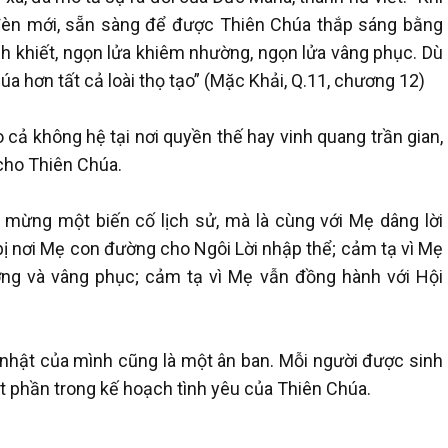
đèn mới, sẵn sàng để được Thiên Chúa thắp sáng bằng
nh khiết, ngọn lửa khiêm nhường, ngọn lửa vâng phục. Dù
a hơn tất cả loài thọ tạo” (Mặc Khải, Q.11, chương 12)
 cả không hệ tại nơi quyền thế hay vinh quang trần gian,
cho Thiên Chúa.
 mừng một biến cố lịch sử, mà là cùng với Mẹ dâng lời
ị nơi Mẹ con đường cho Ngôi Lời nhập thể; cảm tạ vì Mẹ
g và vâng phục; cảm tạ vì Mẹ vẫn đồng hành với Hội
nhật của mình cũng là một ân ban. Mỗi người được sinh
ột phần trong kế hoạch tình yêu của Thiên Chúa.