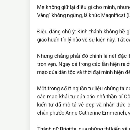
Mẹ không giữ lại điều gì cho mình, nhưn
Vâng” không ngừng, là khúc Magnificat (
Điều đáng chú ý: Kinh thánh không hề gh
giáo huấn tín lý nào về sự kiện này. Tất 
Nhưng chẳng phải đó chính là nét đặc 
trọn vẹn. Ngay cả trong các lần hiện ra
mạo của dân tộc và thời đại mình hiện đế
Một trong số ít nguồn tư liệu chúng ta c
các mạc khải tư của các nhà thần bí Côn
kiến tư đã mô tả vẻ đẹp và nhân đức củ
chân phước Anne Catherine Emmerich, và
Thánh nữ Brigitta, qua những thị kiến sâu