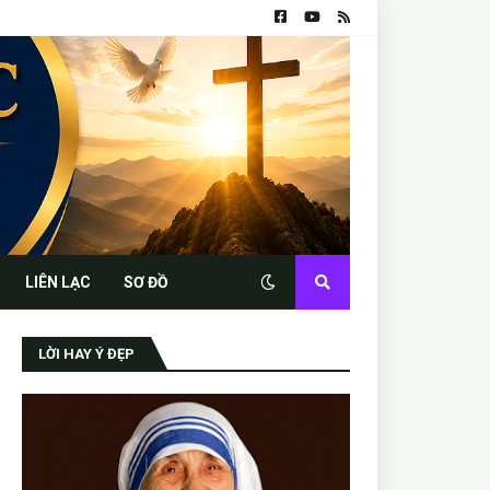
LIÊN LẠC
SƠ ĐỒ
LỜI HAY Ý ĐẸP