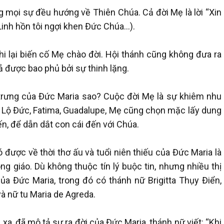
g mọi sự đều hướng về Thiên Chúa. Cả đời Mẹ là lời “Xin
Linh hồn tôi ngợi khen Đức Chúa…).
i lại biến cố Mẹ chào đời. Hội thánh cũng không đưa ra
cả được bao phủ bởi sự thinh lặng.
trưng của Đức Maria sao? Cuộc đời Mẹ là sự khiêm nhu
 ở Lộ Đức, Fatima, Guadalupe, Mẹ cũng chọn mặc lấy dung
n, để dẫn dắt con cái đến với Chúa.
ó được về thời thơ ấu và tuổi niên thiếu của Đức Maria là
g giáo. Dù không thuộc tín lý buộc tin, nhưng nhiều thị
a Đức Maria, trong đó có thánh nữ Brigitta Thụy Điển,
 nữ tu Maria de Agreda.
 xa, đã mô tả sự ra đời của Đức Maria, thánh nữ viết: “Khi