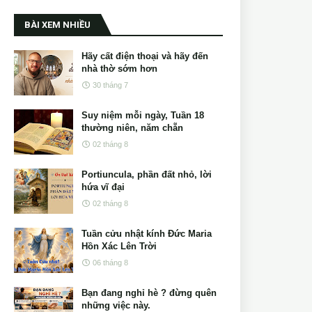
BÀI XEM NHIỀU
Hãy cất điện thoại và hãy đến
nhà thờ sớm hơn
30 tháng 7
Suy niệm mỗi ngày, Tuần 18
thường niên, năm chẵn
02 tháng 8
Portiuncula, phần đất nhỏ, lời
hứa vĩ đại
02 tháng 8
Tuần cửu nhật kính Đức Maria
Hồn Xác Lên Trời
06 tháng 8
Bạn đang nghỉ hè ? đừng quên
những việc này.