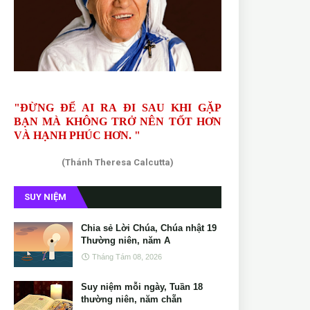
"ĐỪNG ĐỂ AI RA ĐI SAU KHI GẶP
BẠN MÀ KHÔNG TRỞ NÊN TỐT HƠN
VÀ HẠNH PHÚC HƠN. "
(Thánh Theresa Calcutta)
SUY NIỆM
Chia sẻ Lời Chúa, Chúa nhật 19
Thường niên, năm A
Tháng Tám 08, 2026
Suy niệm mỗi ngày, Tuần 18
thường niên, năm chẵn