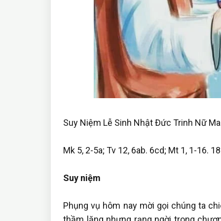
Suy Niệm Lễ Sinh Nhật Đức Trinh Nữ Mar
Mk 5, 2-5a; Tv 12, 6ab. 6cd; Mt 1, 1-16. 1
Suy niệm
Phụng vụ hôm nay mời gọi chúng ta ch
thầm lặng nhưng rạng ngời trong chươn