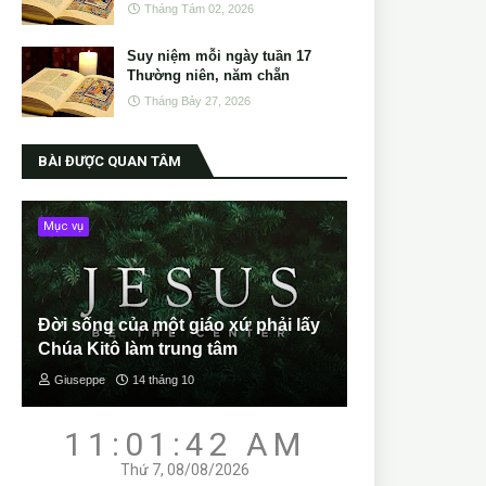
Tháng Tám 02, 2026
Suy niệm mỗi ngày tuần 17
Thường niên, năm chẵn
Tháng Bảy 27, 2026
BÀI ĐƯỢC QUAN TÂM
Mục vụ
Đời sống của một giáo xứ phải lấy
Chúa Kitô làm trung tâm
Giuseppe
14 tháng 10
11:01:44 AM
Thứ 7, 08/08/2026