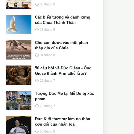
06 tháng 8
Các biểu tượng và danh xưng
của Chúa Thánh Thần
18 tháng 5
Cho con được vác một phần
thập giá của Chúa
01 tháng 8
50 câu hỏi về Đức Giêsu - Ông
Giuse thành Arimathê là ai?
28 tháng 7
Tượng Đức Mẹ tại Mễ Du bị xúc
phạm
29 tháng 7
Đức Kitô thực sự làm no thỏa
cơn đói của nhân loại
03 tháng 8