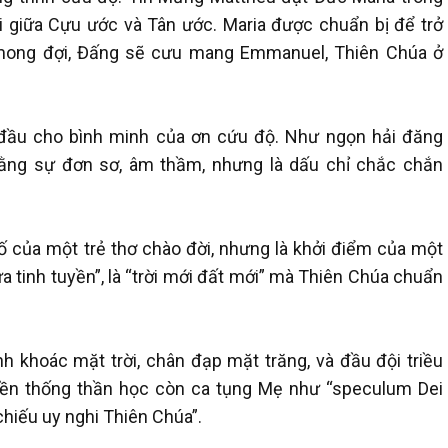
i giữa Cựu ước và Tân ước. Maria được chuẩn bị để trở
mong đợi, Đấng sẽ cưu mang Emmanuel, Thiên Chúa ở
 đầu cho bình minh của ơn cứu độ. Như ngọn hải đăng
bằng sự đơn sơ, âm thầm, nhưng là dấu chỉ chắc chắn
ố của một trẻ thơ chào đời, nhưng là khởi điểm của một
a tinh tuyền”, là “trời mới đất mới” mà Thiên Chúa chuẩn
h khoác mặt trời, chân đạp mặt trăng, và đầu đội triều
ruyền thống thần học còn ca tụng Mẹ như “speculum Dei
chiếu uy nghi Thiên Chúa”.