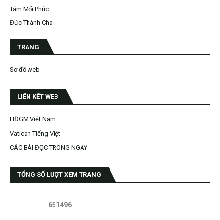
Tám Mối Phúc
Đức Thánh Cha
TRANG
Sơ đồ web
LIÊN KẾT WEB
HĐGM Việt Nam
Vatican Tiếng Việt
CÁC BÀI ĐỌC TRONG NGÀY
TỔNG SỐ LƯỢT XEM TRANG
6
5
1
4
9
6