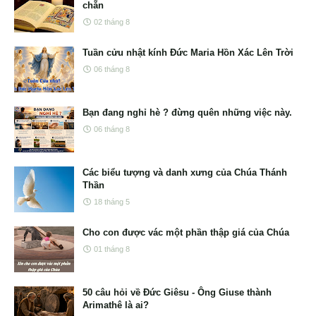
chẵn
02 tháng 8
Tuần cửu nhật kính Đức Maria Hồn Xác Lên Trời
06 tháng 8
Bạn đang nghỉ hè ? đừng quên những việc này.
06 tháng 8
Các biểu tượng và danh xưng của Chúa Thánh
Thần
18 tháng 5
Cho con được vác một phần thập giá của Chúa
01 tháng 8
50 câu hỏi về Đức Giêsu - Ông Giuse thành
Arimathê là ai?