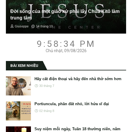
Đời sống của một giáo xứ phải lấy Chúa Kitô làm
trung tâm
Giuseppe
14 tháng 10
9:58:35 PM
Chủ nhật, 09/08/2026
BÀI XEM NHIỀU
Hãy cất điện thoại và hãy đến nhà thờ sớm hơn
30 tháng 7
Portiuncula, phần đất nhỏ, lời hứa vĩ đại
02 tháng 8
Suy niệm mỗi ngày, Tuần 18 thường niên, năm