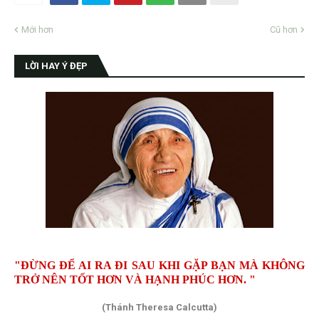
Mới hơn
Cũ hơn
LỜI HAY Ý ĐẸP
"ĐỪNG ĐỂ AI RA ĐI SAU KHI GẶP BẠN MÀ KHÔNG
TRỞ NÊN TỐT HƠN VÀ HẠNH PHÚC HƠN. "
(Thánh Theresa Calcutta)