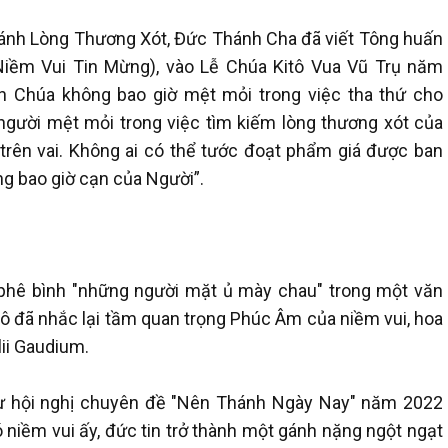
ánh Lòng Thương Xót, Đức Thánh Cha đã viết Tông huấn
(Niềm Vui Tin Mừng), vào Lễ Chúa Kitô Vua Vũ Trụ năm
iên Chúa không bao giờ mệt mỏi trong việc tha thứ cho
người mệt mỏi trong việc tìm kiếm lòng thương xót của
trên vai. Không ai có thể tước đoạt phẩm giá được ban
ng bao giờ cạn của Người”.
ử phê bình "những người mặt ủ mày chau" trong một văn
ô đã nhắc lại tầm quan trọng Phúc Âm của niềm vui, hoa
ii Gaudium.
ự hội nghị chuyên đề "Nên Thánh Ngày Nay" năm 2022
 niềm vui ấy, đức tin trở thành một gánh nặng ngột ngạt