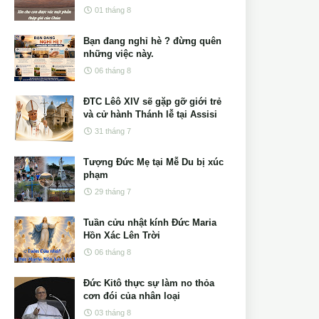
01 tháng 8
Bạn đang nghỉ hè ? đừng quên
những việc này.
06 tháng 8
ĐTC Lêô XIV sẽ gặp gỡ giới trẻ
và cử hành Thánh lễ tại Assisi
31 tháng 7
Tượng Đức Mẹ tại Mễ Du bị xúc
phạm
29 tháng 7
Tuần cửu nhật kính Đức Maria
Hồn Xác Lên Trời
06 tháng 8
Đức Kitô thực sự làm no thỏa
cơn đói của nhân loại
03 tháng 8