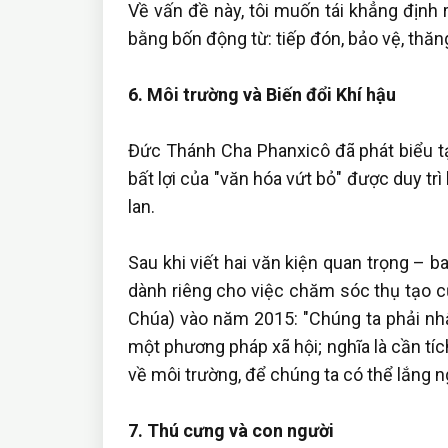
Về vấn đề này, tôi muốn tái khẳng định
bằng bốn động từ: tiếp đón, bảo vệ, thăng
6. Môi trường và Biến đổi Khí hậu
Đức Thánh Cha Phanxicô đã phát biểu tạ
bất lợi của "văn hóa vứt bỏ" được duy trì
lan.
Sau khi viết hai văn kiện quan trọng –
dành riêng cho việc chăm sóc thụ tạo củ
Chúa) vào năm 2015: "Chúng ta phải nhậ
một phương pháp xã hội; nghĩa là cần tí
về môi trường, để chúng ta có thể lắng n
7. Thú cưng và con người