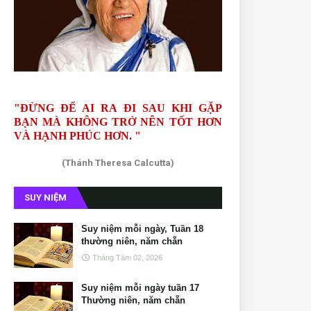
"ĐỪNG ĐỂ AI RA ĐI SAU KHI GẶP
BẠN MÀ KHÔNG TRỞ NÊN TỐT HƠN
VÀ HẠNH PHÚC HƠN. "
(Thánh Theresa Calcutta)
SUY NIỆM
Suy niệm mỗi ngày, Tuần 18
thường niên, năm chẵn
Tháng Tám 02, 2026
Suy niệm mỗi ngày tuần 17
Thường niên, năm chẵn