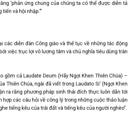
 rằng ‘phản ứng chung của chúng ta có thể được diễn tả
 tiến và hội nhập.’”
i các diễn đàn Công giáo và thế tục về những tác động
 bởi việc trục lợi vô lương tâm và chủ nghĩa tiêu dùng tràn
 bao gồm cả Laudate Deum (Hãy Ngợi Khen Thiên Chúa) –
a Thiên Chúa, ngài đã viết trong Laudato Si' (Ngợi Khen
n ra rằng phương pháp sinh thái đích thực luôn dẫn tới
ch hợp các câu hỏi về công lý trong những cuộc thảo luận
ghe tiếng kêu của trái đất và tiếng kêu của người nghèo”.