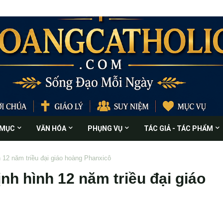
 MỤC
VĂN HÓA
PHỤNG VỤ
TÁC GIẢ - TÁC PHẨM
h 12 năm triều đại giáo hoàng Phanxicô
ịnh hình 12 năm triều đại giáo