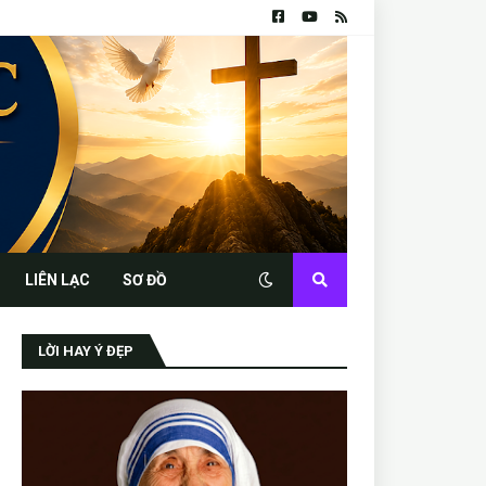
LIÊN LẠC
SƠ ĐỒ
LỜI HAY Ý ĐẸP