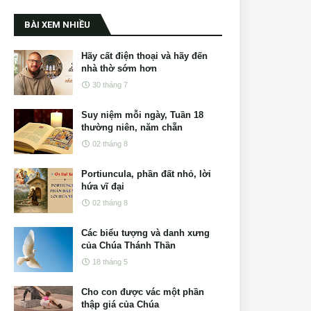
BÀI XEM NHIỀU
Hãy cất điện thoại và hãy đến
nhà thờ sớm hơn
30 tháng 7
Suy niệm mỗi ngày, Tuần 18
thường niên, năm chẵn
02 tháng 8
Portiuncula, phần đất nhỏ, lời
hứa vĩ đại
02 tháng 8
Các biểu tượng và danh xưng
của Chúa Thánh Thần
18 tháng 5
Cho con được vác một phần
thập giá của Chúa