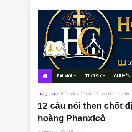
BÀI MỚI
THỜI SỰ
CHUYÊN
Trang chủ
Giáo hội
12 câu nói then chốt định hìn
12 câu nói then chốt đ
hoàng Phanxicô
Giuseppe
23 tháng 4