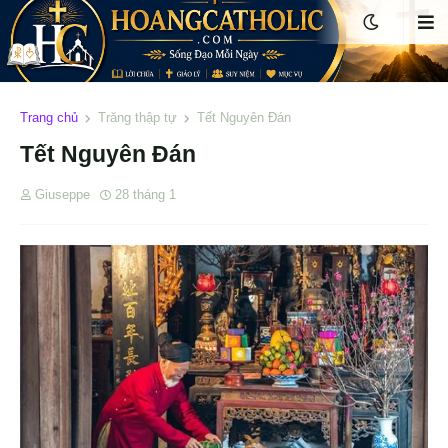
Trang chủ
Trăng thập tự
Tết Nguyên Đán
Tết Nguyên Đán
Giuseppe
28 tháng 1