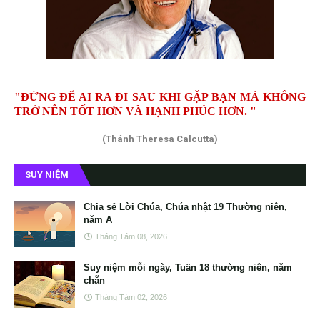
"ĐỪNG ĐỂ AI RA ĐI SAU KHI GẶP BẠN MÀ KHÔNG
TRỞ NÊN TỐT HƠN VÀ HẠNH PHÚC HƠN. "
(Thánh Theresa Calcutta)
SUY NIỆM
Chia sẻ Lời Chúa, Chúa nhật 19 Thường niên,
năm A
Tháng Tám 08, 2026
Suy niệm mỗi ngày, Tuần 18 thường niên, năm
chẵn
Tháng Tám 02, 2026