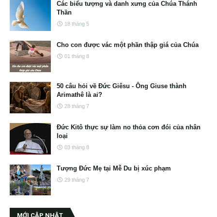
Các biểu tượng và danh xưng của Chúa Thánh
Thần
18 tháng 5
Cho con được vác một phần thập giá của Chúa
01 tháng 8
50 câu hỏi về Đức Giêsu - Ông Giuse thành
Arimathê là ai?
28 tháng 7
Đức Kitô thực sự làm no thỏa cơn đói của nhân
loại
03 tháng 8
Tượng Đức Mẹ tại Mễ Du bị xúc phạm
29 tháng 7
MỚI CẬP NHẬT