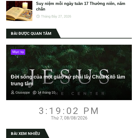
Suy niệm mỗi ngày tuần 17 Thường niên, năm
chẵn
Tháng Bảy 27, 2026
BÀI ĐƯỢC QUAN TÂM
Mục vụ
Đời sống của một giáo xứ phải lấy Chúa Kitô làm
trung tâm
Giuseppe
14 tháng 10
3:19:03 PM
Thứ 7, 08/08/2026
BÀI XEM NHIỀU