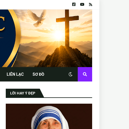
LIÊN LẠC
SƠ ĐỒ
LỜI HAY Ý ĐẸP