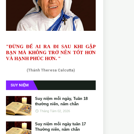
"ĐỪNG ĐỂ AI RA ĐI SAU KHI GẶP
BẠN MÀ KHÔNG TRỞ NÊN TỐT HƠN
VÀ HẠNH PHÚC HƠN. "
(Thánh Theresa Calcutta)
SUY NIỆM
Suy niệm mỗi ngày, Tuần 18
thường niên, năm chẵn
Tháng Tám 02, 2026
Suy niệm mỗi ngày tuần 17
Thường niên, năm chẵn