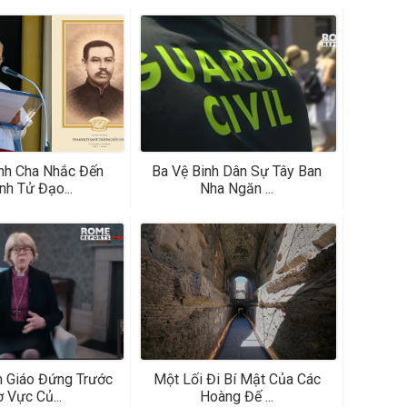
nh Cha Nhắc Đến
Ba Vệ Binh Dân Sự Tây Ban
nh Tử Đạo...
Nha Ngăn ...
 Giáo Đứng Trước
Một Lối Đi Bí Mật Của Các
 Vực Củ...
Hoàng Đế ...