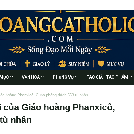
 MỤC
VĂN HÓA
PHỤNG VỤ
TÁC GIẢ - TÁC PHẨM
iáo hoàng Phanxicô, Cuba phóng thích 553 tù nhân
i của Giáo hoàng Phanxicô,
tù nhân