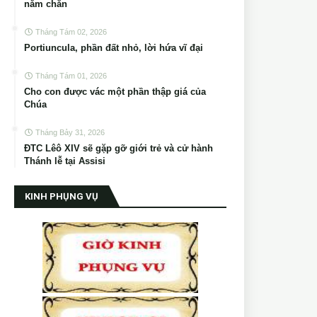
năm chẵn
Tháng Tám 02, 2026
Portiuncula, phần đất nhỏ, lời hứa vĩ đại
Tháng Tám 01, 2026
Cho con được vác một phần thập giá của
Chúa
Tháng Bảy 31, 2026
ĐTC Lêô XIV sẽ gặp gỡ giới trẻ và cử hành
Thánh lễ tại Assisi
KINH PHỤNG VỤ