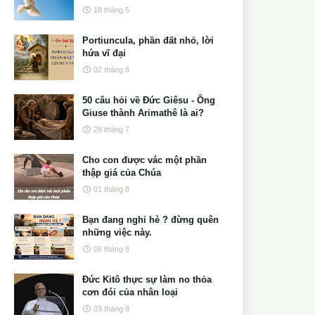
18 tháng 5
Portiuncula, phần đất nhỏ, lời
hứa vĩ đại
02 tháng 8
50 câu hỏi về Đức Giêsu - Ông
Giuse thành Arimathê là ai?
28 tháng 7
Cho con được vác một phần
thập giá của Chúa
01 tháng 8
Bạn đang nghỉ hè ? đừng quên
những việc này.
06 tháng 8
Đức Kitô thực sự làm no thỏa
cơn đói của nhân loại
03 tháng 8