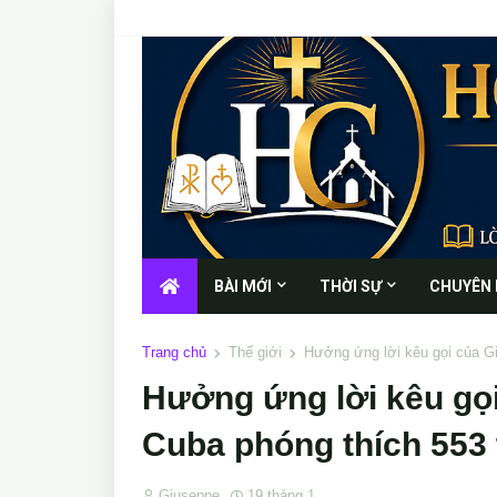
BÀI MỚI
THỜI SỰ
CHUYÊN
Trang chủ
Thế giới
Hưởng ứng lời kêu gọi của G
Hưởng ứng lời kêu gọ
Cuba phóng thích 553 
Giuseppe
19 tháng 1