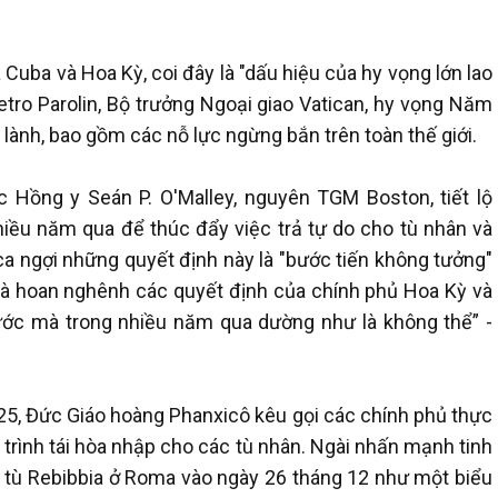
Cuba và Hoa Kỳ, coi đây là "dấu hiệu của hy vọng lớn lao
tro Parolin, Bộ trưởng Ngoại giao Vatican, hy vọng Năm
 lành, bao gồm các nỗ lực ngừng bắn trên toàn thế giới.
c Hồng y Seán P. O'Malley, nguyên TGM Boston, tiết lộ
hiều năm qua để thúc đẩy việc trả tự do cho tù nhân và
ca ngợi những quyết định này là "bước tiến không tưởng"
 và hoan nghênh các quyết định của chính phủ Hoa Kỳ và
ớc mà trong nhiều năm qua dường như là không thể” -
5, Đức Giáo hoàng Phanxicô kêu gọi các chính phủ thực
 trình tái hòa nhập cho các tù nhân. Ngài nhấn mạnh tinh
 tù Rebibbia ở Roma vào ngày 26 tháng 12 như một biểu