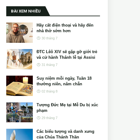
BÀI XEM NHIỀU
Hãy cất điện thoại và hãy đến
nhà thờ sớm hơn
30 tháng 7
ĐTC Lêô XIV sẽ gặp gỡ giới trẻ
và cử hành Thánh lễ tại Assisi
31 tháng 7
Suy niệm mỗi ngày, Tuần 18
thường niên, năm chẵn
02 tháng 8
Tượng Đức Mẹ tại Mễ Du bị xúc
phạm
29 tháng 7
Các biểu tượng và danh xưng
của Chúa Thánh Thần