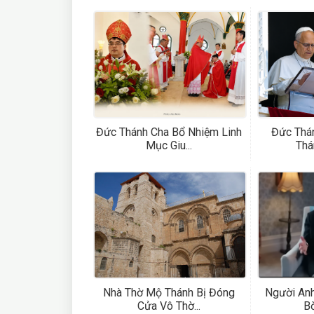
Đức Thánh Cha Bổ Nhiệm Linh
Đức Thá
Mục Giu...
Thá
Nhà Thờ Mộ Thánh Bị Đóng
Người Anh
Cửa Vô Thờ...
Bờ