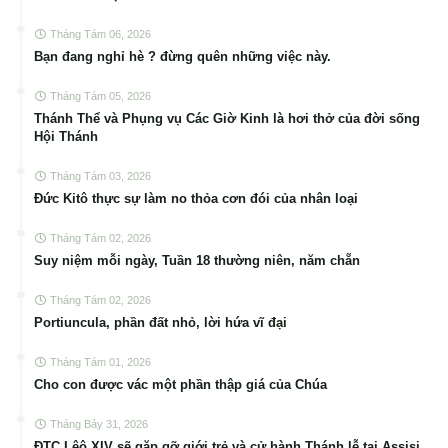
Tháng Tám 06, 2026
Bạn đang nghỉ hè ? đừng quên những việc này.
Tháng Tám 05, 2026
Thánh Thể và Phụng vụ Các Giờ Kinh là hơi thở của đời sống
Hội Thánh
Tháng Tám 03, 2026
Đức Kitô thực sự làm no thỏa cơn đói của nhân loại
Tháng Tám 02, 2026
Suy niệm mỗi ngày, Tuần 18 thường niên, năm chẵn
Tháng Tám 02, 2026
Portiuncula, phần đất nhỏ, lời hứa vĩ đại
Tháng Tám 01, 2026
Cho con được vác một phần thập giá của Chúa
Tháng Bảy 31, 2026
ĐTC Lêô XIV sẽ gặp gỡ giới trẻ và cử hành Thánh lễ tại Assisi