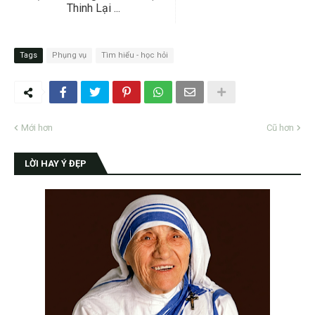
Thinh Lại ...
Tags
Phụng vụ
Tìm hiểu - học hỏi
Mới hơn
Cũ hơn
LỜI HAY Ý ĐẸP