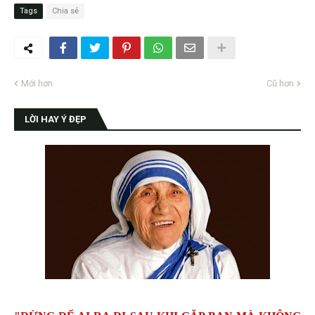
Tags
Chia sẻ
Mới hơn
Cũ hơn
LỜI HAY Ý ĐẸP