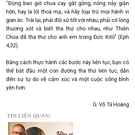
“Đừng bao giờ chua cay gắt gỏng, nóng nảy giận
hờn, hay la lối thoá mạ, và hãy loại trừ mọi hành vi
gian ác. Trái lại, phải đối xử tốt với nhau, phải có lòng
thương xót và biết tha thứ cho nhau, như Thiên
Chúa đã tha thứ cho anh em trong Đức Kitô” (Eph
4,32).
Bằng cách thực hành các bước này liên tục, bạn có
thể bắt đầu một con đường tha thứ liên tục, dẫn
đến sự tự do về cảm xúc và một cuộc sống bình
yên hơn.
G. Võ Tá Hoàng
TIN LIÊN QUAN: