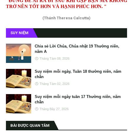
"ĐỪNG ĐỂ AI RA ĐI SAU KHI GẶP BẠN MÀ KHÔNG
TRỞ NÊN TỐT HƠN VÀ HẠNH PHÚC HƠN. "
(Thánh Theresa Calcutta)
SUY NIỆM
Chia sẻ Lời Chúa, Chúa nhật 19 Thường niên,
năm A
Tháng Tám 08, 2026
Suy niệm mỗi ngày, Tuần 18 thường niên, năm
chẵn
Tháng Tám 02, 2026
Suy niệm mỗi ngày tuần 17 Thường niên, năm
chẵn
Tháng Bảy 27, 2026
BÀI ĐƯỢC QUAN TÂM