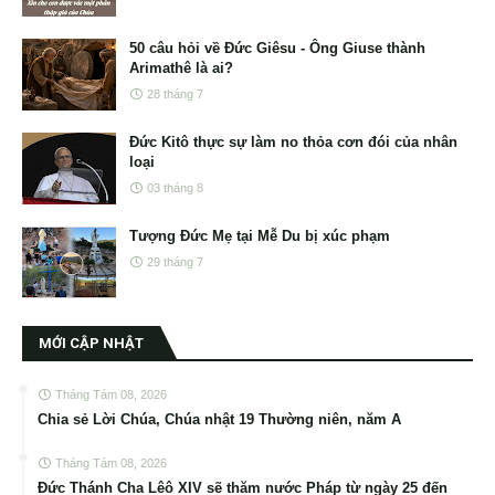
50 câu hỏi về Đức Giêsu - Ông Giuse thành
Arimathê là ai?
28 tháng 7
Đức Kitô thực sự làm no thỏa cơn đói của nhân
loại
03 tháng 8
Tượng Đức Mẹ tại Mễ Du bị xúc phạm
29 tháng 7
MỚI CẬP NHẬT
Tháng Tám 08, 2026
Chia sẻ Lời Chúa, Chúa nhật 19 Thường niên, năm A
Tháng Tám 08, 2026
Đức Thánh Cha Lêô XIV sẽ thăm nước Pháp từ ngày 25 đến