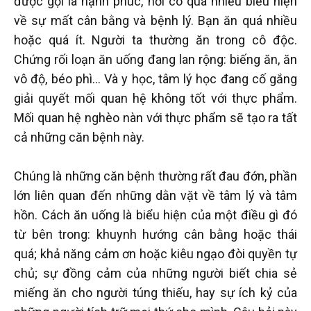
được gọi là hạnh phúc, nơi có quá nhiều biểu hiện
về sự mất cân bằng và bệnh lý. Bạn ăn quá nhiều
hoặc quá ít. Người ta thường ăn trong cô độc.
Chứng rối loạn ăn uống đang lan rộng: biếng ăn, ăn
vô độ, béo phì... Và y học, tâm lý học đang cố gắng
giải quyết mối quan hệ không tốt với thực phẩm.
Mối quan hệ nghèo nàn với thực phẩm sẽ tạo ra tất
cả những căn bệnh này.
Chúng là những căn bệnh thường rất đau đớn, phần
lớn liên quan đến những dằn vặt về tâm lý và tâm
hồn. Cách ăn uống là biểu hiện của một điều gì đó
từ bên trong: khuynh hướng cân bằng hoặc thái
quá; khả năng cảm ơn hoặc kiêu ngạo đòi quyền tự
chủ; sự đồng cảm của những người biết chia sẻ
miếng ăn cho người túng thiếu, hay sự ích kỷ của