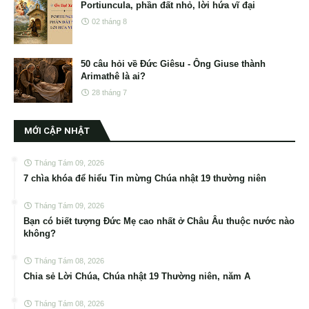
Portiuncula, phần đất nhỏ, lời hứa vĩ đại
02 tháng 8
50 câu hỏi về Đức Giêsu - Ông Giuse thành
Arimathê là ai?
28 tháng 7
MỚI CẬP NHẬT
Tháng Tám 09, 2026
7 chìa khóa để hiểu Tin mừng Chúa nhật 19 thường niên
Tháng Tám 09, 2026
Bạn có biết tượng Đức Mẹ cao nhất ở Châu Âu thuộc nước nào
không?
Tháng Tám 08, 2026
Chia sẻ Lời Chúa, Chúa nhật 19 Thường niên, năm A
Tháng Tám 08, 2026