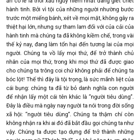
ăn có lẽ là thói xấu nguy hiểm nhất đang giết chết
hành tinh. Bởi vì tội của những người nhường bước
trước một miếng bánh, xét về mọi mặt, không gây ra
thiệt hại lớn, nhưng sự tham lam đối với của cải của
hành tinh mà chúng ta đã không kiềm chế, trong vài
thế kỷ nay, đang làm tổn hại đến tương lai của mọi
người. Chúng ta vồ lấy mọi thứ, để trở thành chủ
nhân của mọi thứ, trong khi mọi thứ đã được giao
cho chúng ta trông coi chứ không phải để chúng ta
bóc lột! Thế thì đây là tội trọng, là sức mãnh liệt của
cái bụng: chúng ta đã từ bỏ danh nghĩa con người
để nhận lấy một cái tên khác là “người tiêu dùng”.
Đây là điều mà ngày nay người ta nói trong đời sống
xã hội: “người tiêu dùng”. Chúng ta thậm chí còn
không nhận ra khi ai đó đã bắt đầu gọi chúng ta như
vậy. Chúng ta được tạo dựng để trở thành những