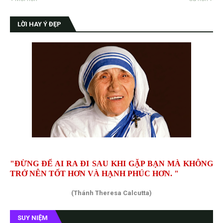
LỜI HAY Ý ĐẸP
"ĐỪNG ĐỂ AI RA ĐI SAU KHI GẶP BẠN MÀ KHÔNG
TRỞ NÊN TỐT HƠN VÀ HẠNH PHÚC HƠN. "
(Thánh Theresa Calcutta)
SUY NIỆM