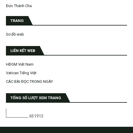
Đức Thánh Cha
TRANG
Sơ đồ web
LIÊN KẾT WEB
HĐGM Việt Nam
Vatican Tiếng Việt
CÁC BÀI ĐỌC TRONG NGÀY
TỔNG SỐ LƯỢT XEM TRANG
6
5
1
9
1
3