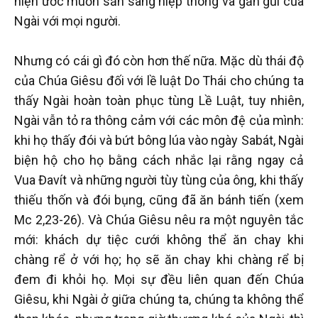
hiện ước muốn sẵn sàng hiệp thông và gần gũi của
Ngài với mọi người.
Nhưng có cái gì đó còn hơn thế nữa. Mặc dù thái độ
của Chúa Giêsu đối với lề luật Do Thái cho chúng ta
thấy Ngài hoàn toàn phục tùng Lề Luật, tuy nhiên,
Ngài vẫn tỏ ra thông cảm với các môn đệ của mình:
khi họ thấy đói và bứt bông lúa vào ngày Sabát, Ngài
biện hộ cho họ bằng cách nhắc lại rằng ngay cả
Vua Đavít và những người tùy tùng của ông, khi thấy
thiếu thốn và đói bụng, cũng đã ăn bánh tiến (xem
Mc 2,23-26). Và Chúa Giêsu nêu ra một nguyên tắc
mới: khách dự tiệc cưới không thể ăn chay khi
chàng rể ở với họ; họ sẽ ăn chay khi chàng rể bị
đem đi khỏi họ. Mọi sự đều liên quan đến Chúa
Giêsu, khi Ngài ở giữa chúng ta, chúng ta không thể