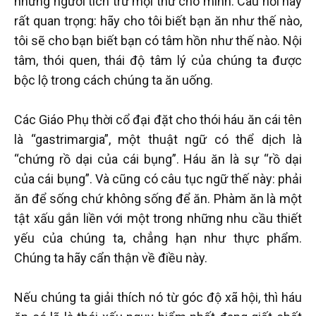
những người tích trữ mọi thứ cho mình. Câu hỏi này
rất quan trọng: hãy cho tôi biết bạn ăn như thế nào,
tôi sẽ cho bạn biết bạn có tâm hồn như thế nào. Nội
tâm, thói quen, thái độ tâm lý của chúng ta được
bộc lộ trong cách chúng ta ăn uống.
Các Giáo Phụ thời cổ đại đặt cho thói háu ăn cái tên
là “gastrimargia”, một thuật ngữ có thể dịch là
“chứng rồ dại của cái bụng”. Háu ăn là sự “rồ dại
của cái bụng”. Và cũng có câu tục ngữ thế này: phải
ăn để sống chứ không sống để ăn. Phàm ăn là một
tật xấu gắn liền với một trong những nhu cầu thiết
yếu của chúng ta, chẳng hạn như thực phẩm.
Chúng ta hãy cẩn thận về điều này.
Nếu chúng ta giải thích nó từ góc độ xã hội, thì háu