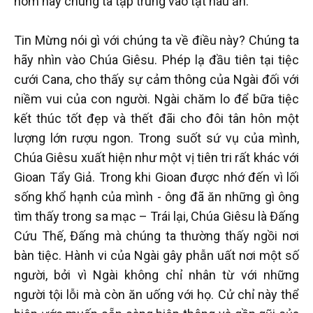
hôm nay chúng ta tập trung vào tật háu ăn.
Tin Mừng nói gì với chúng ta về điều này? Chúng ta
hãy nhìn vào Chúa Giêsu. Phép lạ đầu tiên tại tiệc
cưới Cana, cho thấy sự cảm thông của Ngài đối với
niềm vui của con người. Ngài chăm lo để bữa tiệc
kết thúc tốt đẹp và thết đãi cho đôi tân hôn một
lượng lớn rượu ngon. Trong suốt sứ vụ của mình,
Chúa Giêsu xuất hiện như một vị tiên tri rất khác với
Gioan Tẩy Giả. Trong khi Gioan được nhớ đến vì lối
sống khổ hạnh của mình - ông đã ăn những gì ông
tìm thấy trong sa mạc – Trái lại, Chúa Giêsu là Đấng
Cứu Thế, Đấng mà chúng ta thường thấy ngồi nơi
bàn tiệc. Hành vi của Ngài gây phẫn uất nơi một số
người, bởi vì Ngài không chỉ nhân từ với những
người tội lỗi mà còn ăn uống với họ. Cử chỉ này thể