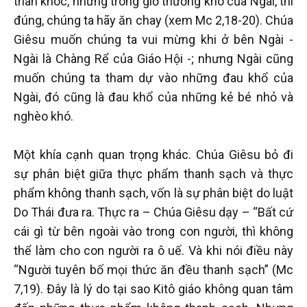
than khóc, nhưng trong giờ thương khó của Ngài, thì
đúng, chúng ta hãy ăn chay (xem Mc 2,18-20). Chúa
Giêsu muốn chúng ta vui mừng khi ở bên Ngài -
Ngài là Chàng Rể của Giáo Hội -; nhưng Ngài cũng
muốn chúng ta tham dự vào những đau khổ của
Ngài, đó cũng là đau khổ của những kẻ bé nhỏ và
nghèo khó.
Một khía cạnh quan trọng khác. Chúa Giêsu bỏ đi
sự phân biệt giữa thực phẩm thanh sạch và thực
phẩm không thanh sạch, vốn là sự phân biệt do luật
Do Thái đưa ra. Thực ra – Chúa Giêsu dạy – “Bất cứ
cái gì từ bên ngoài vào trong con người, thì không
thể làm cho con người ra ô uế. Và khi nói điều này
“Người tuyên bố mọi thức ăn đều thanh sạch” (Mc
7,19). Đây là lý do tại sao Kitô giáo không quan tâm