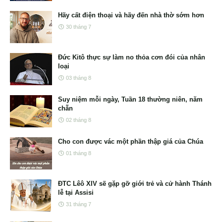
Hãy cất điện thoại và hãy đến nhà thờ sớm hơn
30 tháng 7
Đức Kitô thực sự làm no thỏa cơn đói của nhân
loại
03 tháng 8
Suy niệm mỗi ngày, Tuần 18 thường niên, năm
chẵn
02 tháng 8
Cho con được vác một phần thập giá của Chúa
01 tháng 8
ĐTC Lêô XIV sẽ gặp gỡ giới trẻ và cử hành Thánh
lễ tại Assisi
31 tháng 7