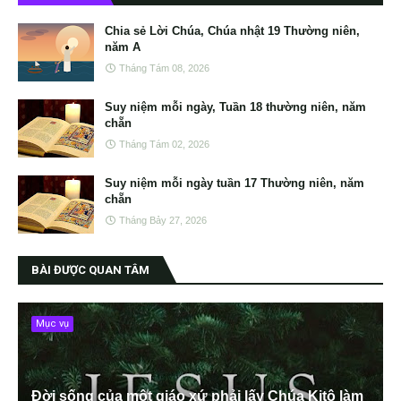
Chia sẻ Lời Chúa, Chúa nhật 19 Thường niên,
năm A
Tháng Tám 08, 2026
Suy niệm mỗi ngày, Tuần 18 thường niên, năm
chẵn
Tháng Tám 02, 2026
Suy niệm mỗi ngày tuần 17 Thường niên, năm
chẵn
Tháng Bảy 27, 2026
BÀI ĐƯỢC QUAN TÂM
Mục vụ
Đời sống của một giáo xứ phải lấy Chúa Kitô làm