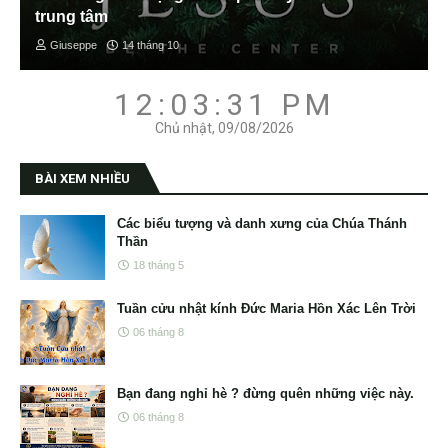
trung tâm
Giuseppe
14 tháng 10
12:03:32 PM
Chủ nhật, 09/08/2026
BÀI XEM NHIỀU
Các biểu tượng và danh xưng của Chúa Thánh
Thần
18 tháng 5
Tuần cửu nhật kính Đức Maria Hồn Xác Lên Trời
06 tháng 8
Bạn đang nghỉ hè ? đừng quên những việc này.
06 tháng 8