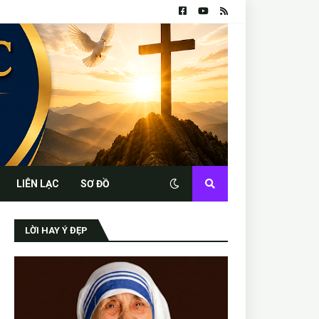
LIÊN LẠC
SƠ ĐỒ
LỜI HAY Ý ĐẸP