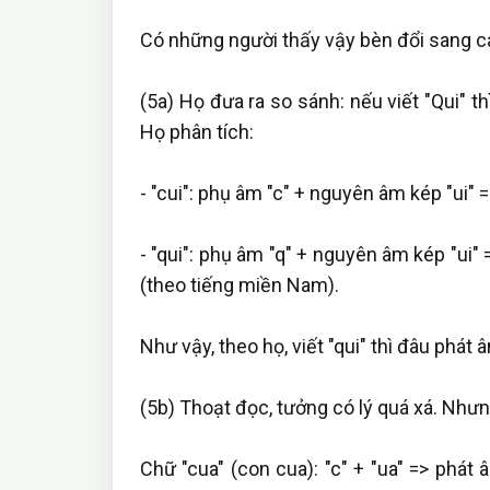
Có những người thấy vậy bèn đổi sang c
(5a) Họ đưa ra so sánh: nếu viết "Qui" t
Họ phân tích:
- "cui": phụ âm "c" + nguyên âm kép "ui" =
- "qui": phụ âm "q" + nguyên âm kép "ui" 
(theo tiếng miền Nam).
Như vậy, theo họ, viết "qui" thì đâu phát
(5b) Thoạt đọc, tưởng có lý quá xá. Nhưn
Chữ "cua" (con cua): "c" + "ua" => phát 