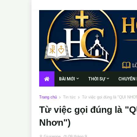
BÀI MỚI
THỜI SỰ
CHUYÊN
Trang chủ
Tin tức
Từ việc gọi đúng là "QUI NHƠ
Từ việc gọi đúng là "
Nhơn")
Giuseppe
09 tháng 9