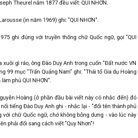
Joseph Theurel năm 1877 đều viết: QUI NHƠN.
g Larousse (in năm 1969) ghi: "QUI NHƠN".
975 ghi đúng với truyền thống chữ Quốc ngữ, gọi "QUI
a xuôi gì ráo, ông Đào Duy Anh trong cuốn "Đất nước VN
ang 99 mục "Trấn Quảng Nam" ghi: "Thái tổ Gia dụ Hoàng
n làm phủ QUI NHƠN”.
Nguyễn Hoàng (ở phần đầu bài viết này có nhắc đến) đó
ổi tiếng Đào Duy Anh ghi - nhắc lại - "đổi tên thành phủ
 với chữ Quốc ngữ, chớ không bỗng dưng - vào lúc này
ên phải đổi sang cách viết "Quy Nhơn"!