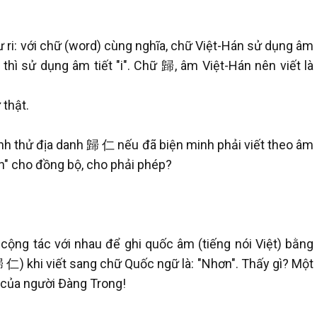
ư ri: với chữ (word) cùng nghĩa, chữ Việt-Hán sử dụng âm
 thì sử dụng âm tiết "i". Chữ 歸, âm Việt-Hán nên viết là
 thật.
hành thử địa danh 歸 仁 nếu đã biện minh phải viết theo âm
ân" cho đồng bộ, cho phải phép?
t cộng tác với nhau để ghi quốc âm (tiếng nói Việt) bằng
仁) khi viết sang chữ Quốc ngữ là: "Nhơn". Thấy gì? Một
m của người Đàng Trong!