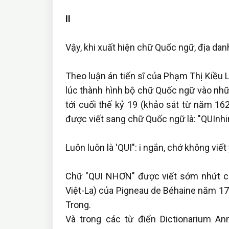
II
Vậy, khi xuất hiện chữ Quốc ngữ, địa da
Theo luận án tiến sĩ của Phạm Thị Kiều Ly
lúc thành hình bộ chữ Quốc ngữ vào nhữn
tới cuối thế kỷ 19 (khảo sát từ năm 
được viết sang chữ Quốc ngữ là: "QUInhi
Luôn luôn là 'QUI": i ngắn, chớ không viết 
Chữ "QUI NHƠN" được viết sớm nhứt có 
Việt-La) của Pigneau de Béhaine năm 177
Trong.
Và trong các từ điển Dictionarium An