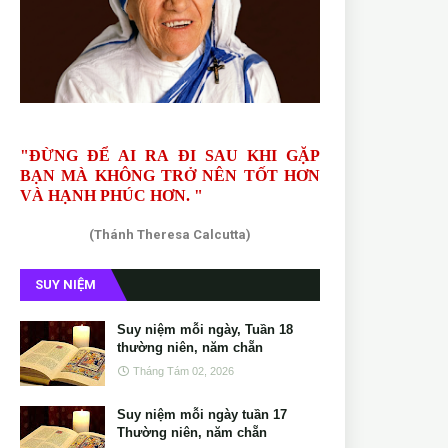
"ĐỪNG ĐỂ AI RA ĐI SAU KHI GẶP
BẠN MÀ KHÔNG TRỞ NÊN TỐT HƠN
VÀ HẠNH PHÚC HƠN. "
(Thánh Theresa Calcutta)
SUY NIỆM
Suy niệm mỗi ngày, Tuần 18
thường niên, năm chẵn
Tháng Tám 02, 2026
Suy niệm mỗi ngày tuần 17
Thường niên, năm chẵn