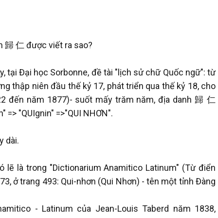
nh 歸 仁 được viết ra sao?
, tại Đại học Sorbonne, đề tài "lịch sử chữ Quốc ngữ": từ
g thập niên đầu thế kỷ 17, phát triển qua thế kỷ 18, cho
1622 đến năm 1877)- suốt mấy trăm năm, địa danh 歸 仁
n" => "QUIgnin" =>"QUI NHƠN".
y dài.
lẽ là trong "Dictionarium Anamitico Latinum" (Từ điển
3, ở trang 493: Qui-nhơn (Qui Nhơn) - tên một tỉnh Đàng
namitico - Latinum của Jean-Louis Taberd năm 1838,