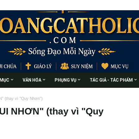
 MỤC
VĂN HÓA
PHỤNG VỤ
TÁC GIẢ - TÁC PHẨM
N" (thay vì "Quy Nhơn")
QUI NHƠN" (thay vì "Quy