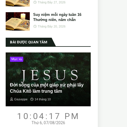
Tháng Bảy 27, 2026
Suy niệm mỗi ngày tuần 16
Thường niên, năm chẵn
Tháng Bảy 20, 2026
BÀI ĐƯỢC QUAN TÂM
Mục vụ
Đời sống của một giáo xứ phải lấy
Chúa Kitô làm trung tâm
Giuseppe
14 tháng 10
10:04:18 PM
Thứ 6, 07/08/2026