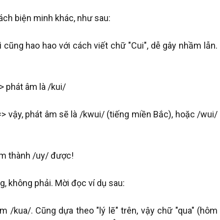
ách biện minh khác, như sau:
hì cũng hao hao với cách viết chữ "Cui", dễ gây nhầm lẫn.
> phát âm là /kui/
=> vậy, phát âm sẽ là /kwui/ (tiếng miền Bắc), hoặc /wui/
 âm thành /uy/ được!
g, không phải. Mời đọc ví dụ sau:
âm /kua/. Cũng dựa theo "lý lẽ" trên, vậy chữ "qua" (hôm