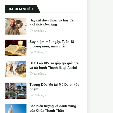
BÀI XEM NHIỀU
Hãy cất điện thoại và hãy đến
nhà thờ sớm hơn
30 tháng 7
Suy niệm mỗi ngày, Tuần 18
thường niên, năm chẵn
02 tháng 8
ĐTC Lêô XIV sẽ gặp gỡ giới trẻ
và cử hành Thánh lễ tại Assisi
31 tháng 7
Tượng Đức Mẹ tại Mễ Du bị xúc
phạm
29 tháng 7
Các biểu tượng và danh xưng
của Chúa Thánh Thần