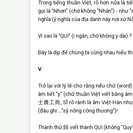
Trong tiếng thuần Việt, rõ hơn nữa là t
gọi là "Nhơn" (chớ không "Nhân") - như "
nghĩa (ý nghĩa của địa danh này nơi xứ Nẫ
Vì sao là "QUI" (i ngắn, chớ không y dài) ?
Đây là dịp để chúng ta cùng nhau hiểu th
V
Trở lại với lý lẽ cho rằng nếu chữ (word
âm tiết "y" (chữ thuần Việt viết bằng âm 
士農工商, SĨ rõ rành là âm Việt-Hán nhưng 
(đâu ghi ..."sỹ nông công thương")!
Thành thử 歸 viết thành QUI (không "Quy")