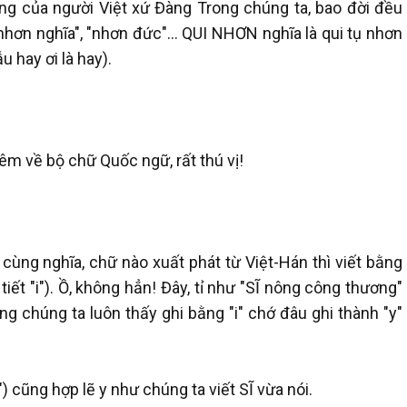
iếng của người Việt xứ Đàng Trong chúng ta, bao đời đều
nhơn nghĩa", "nhơn đức"... QUI NHƠN nghĩa là qui tụ nhơn
u hay ơi là hay).
êm về bộ chữ Quốc ngữ, rất thú vị!
) cùng nghĩa, chữ nào xuất phát từ Việt-Hán thì viết bằng
tiết "i"). Ồ, không hẳn! Đây, tỉ như "SĨ nông công thương"
chúng ta luôn thấy ghi bằng "i" chớ đâu ghi thành "y"
 cũng hợp lẽ y như chúng ta viết SĨ vừa nói.