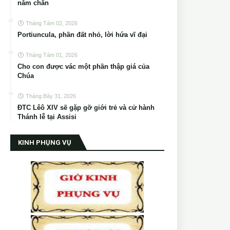
năm chẵn
Tháng Tám 02, 2026
Portiuncula, phần đất nhỏ, lời hứa vĩ đại
Tháng Tám 01, 2026
Cho con được vác một phần thập giá của
Chúa
Tháng Bảy 31, 2026
ĐTC Lêô XIV sẽ gặp gỡ giới trẻ và cử hành
Thánh lễ tại Assisi
KINH PHỤNG VỤ