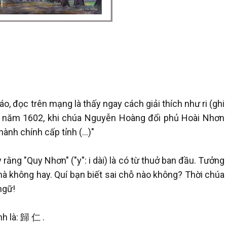
o, đọc trên mạng là thấy ngay cách giải thích như ri (ghi
ừ năm 1602, khi chúa Nguyễn Hoàng đổi phủ Hoài Nhơn
ành chính cấp tỉnh (...)"
rằng "Quy Nhơn" ("y": i dài) là có từ thuở ban đầu. Tưởng
c mà không hay. Quí bạn biết sai chỗ nào không? Thời chúa
ngữ!
nh là: 歸 仁 .