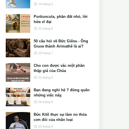
18 tháng 5
Portiuncula, phần đất nhỏ, lời
hứa vĩ đại
02 tháng 8
50 câu hỏi về Đức Giêsu - Ông
Giuse thành Arimathê là ai?
28 tháng 7
Cho con được vác một phần
thập giá của Chúa
01 tháng 8
Bạn đang nghỉ hè ? đừng quên
những việc này.
06 tháng 8
Đức Kitô thực sự làm no thỏa
cơn đói của nhân loại
03 tháng 8