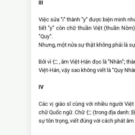
III
Việc sửa "i" thành "y" được biện minh nh
tiết "y" còn chữ thuần Việt (thuần Nôm)
"Quy".
Nhưng, một nửa sự thật không phải là sự
Bởi vì 仁 , âm Việt-Hán đọc là "Nhân"; t
Việt-Hán, vậy sao không viết là "Quy Nh
IV
Các vị giáo sĩ cùng với nhiều người Việ
chữ Quốc ngữ. Chữ 仁 (trong địa danh: 歸 
sự tôn trọng, viết đúng với cách phát â