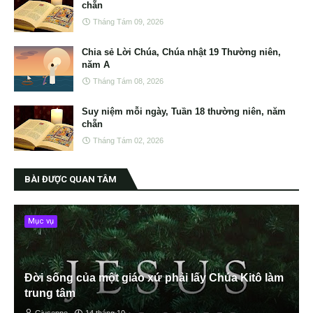
chẵn
Tháng Tám 09, 2026
Chia sẻ Lời Chúa, Chúa nhật 19 Thường niên,
năm A
Tháng Tám 08, 2026
Suy niệm mỗi ngày, Tuần 18 thường niên, năm
chẵn
Tháng Tám 02, 2026
BÀI ĐƯỢC QUAN TÂM
Mục vụ
Đời sống của một giáo xứ phải lấy Chúa Kitô làm
trung tâm