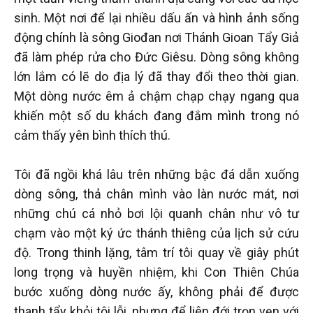
sinh. Một nơi để lại nhiều dấu ấn và hình ảnh sống
động chính là sông Giođan nơi Thánh Gioan Tẩy Giả
đã làm phép rửa cho Đức Giêsu. Dòng sông không
lớn lắm có lẽ do địa lý đã thay đổi theo thời gian.
Một dòng nước êm ả chậm chạp chạy ngang qua
khiến một số du khách đang đắm mình trong nó
cảm thấy yên bình thích thú.
Tôi đã ngồi khá lâu trên những bậc đá dẫn xuống
dòng sông, thả chân mình vào làn nước mát, nơi
những chú cá nhỏ bơi lội quanh chân như vô tư
chạm vào một ký ức thánh thiêng của lịch sử cứu
độ. Trong thinh lặng, tâm trí tôi quay về giây phút
long trọng và huyền nhiệm, khi Con Thiên Chúa
bước xuống dòng nước ấy, không phải để được
thanh tẩy khỏi tội lỗi, nhưng để liên đới trọn vẹn với