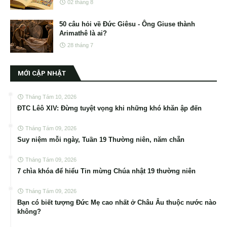
02 tháng 8
50 câu hỏi về Đức Giêsu - Ông Giuse thành
Arimathê là ai?
28 tháng 7
MỚI CẬP NHẬT
Tháng Tám 10, 2026
ĐTC Lêô XIV: Đừng tuyệt vọng khi những khó khăn ập đến
Tháng Tám 09, 2026
Suy niệm mỗi ngày, Tuần 19 Thường niên, năm chẵn
Tháng Tám 09, 2026
7 chìa khóa để hiểu Tin mừng Chúa nhật 19 thường niên
Tháng Tám 09, 2026
Bạn có biết tượng Đức Mẹ cao nhất ở Châu Âu thuộc nước nào
không?