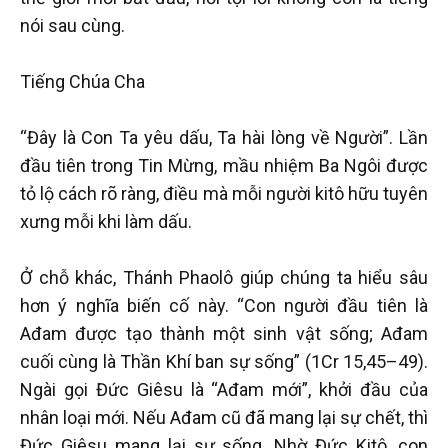
nói sau cùng.
Tiếng Chúa Cha
“Đây là Con Ta yêu dấu, Ta hài lòng về Người”. Lần
đầu tiên trong Tin Mừng, mầu nhiệm Ba Ngôi được
tỏ lộ cách rõ ràng, điều mà mỗi người kitô hữu tuyên
xưng mỗi khi làm dấu.
Ở chỗ khác, Thánh Phaolô giúp chúng ta hiểu sâu
hơn ý nghĩa biến cố này. “Con người đầu tiên là
Ađam được tạo thành một sinh vật sống; Ađam
cuối cùng là Thần Khí ban sự sống” (1Cr 15,45–49).
Ngài gọi Đức Giêsu là “Ađam mới”, khởi đầu của
nhân loại mới. Nếu Ađam cũ đã mang lại sự chết, thì
Đức Giêsu mang lại sự sống. Nhờ Đức Kitô, con