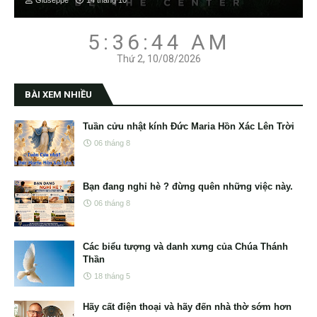
Giuseppe
14 tháng 10
5:36:45 AM
Thứ 2, 10/08/2026
BÀI XEM NHIỀU
Tuần cửu nhật kính Đức Maria Hồn Xác Lên Trời
06 tháng 8
Bạn đang nghỉ hè ? đừng quên những việc này.
06 tháng 8
Các biểu tượng và danh xưng của Chúa Thánh
Thần
18 tháng 5
Hãy cất điện thoại và hãy đến nhà thờ sớm hơn