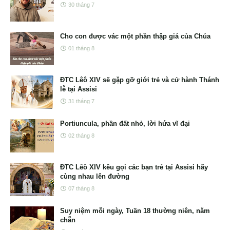
30 tháng 7
Cho con được vác một phần thập giá của Chúa
01 tháng 8
ĐTC Lêô XIV sẽ gặp gỡ giới trẻ và cử hành Thánh
lễ tại Assisi
31 tháng 7
Portiuncula, phần đất nhỏ, lời hứa vĩ đại
02 tháng 8
ĐTC Lêô XIV kêu gọi các bạn trẻ tại Assisi hãy
cùng nhau lên đường
07 tháng 8
Suy niệm mỗi ngày, Tuần 18 thường niên, năm
chẵn