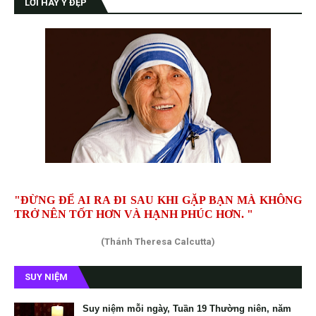
LỜI HAY Ý ĐẸP
"ĐỪNG ĐỂ AI RA ĐI SAU KHI GẶP BẠN MÀ KHÔNG
TRỞ NÊN TỐT HƠN VÀ HẠNH PHÚC HƠN. "
(Thánh Theresa Calcutta)
SUY NIỆM
Suy niệm mỗi ngày, Tuần 19 Thường niên, năm