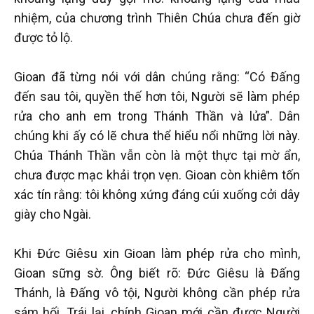
nhiệm, của chương trình Thiên Chúa chưa đến giờ
được tỏ lộ.
Gioan đã từng nói với dân chúng rằng: “Có Đấng
đến sau tôi, quyền thế hơn tôi, Người sẽ làm phép
rửa cho anh em trong Thánh Thần và lửa”. Dân
chúng khi ấy có lẽ chưa thể hiểu nổi những lời này.
Chúa Thánh Thần vẫn còn là một thực tại mờ ẩn,
chưa được mạc khải trọn vẹn. Gioan còn khiêm tốn
xác tín rằng: tôi không xứng đáng cúi xuống cởi dây
giày cho Ngài.
Khi Đức Giêsu xin Gioan làm phép rửa cho mình,
Gioan sững sờ. Ông biết rõ: Đức Giêsu là Đấng
Thánh, là Đấng vô tội, Người không cần phép rửa
sám hối. Trái lại, chính Gioan mới cần được Người