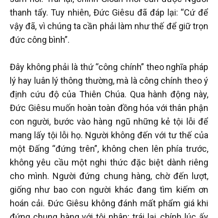
thanh tẩy. Tuy nhiên, Đức Giêsu đã đáp lại: “Cứ để
vậy đã, vì chúng ta cần phải làm như thế để giữ trọn
đức công bình”.
Đây không phải là thứ “công chính” theo nghĩa pháp
lý hay luân lý thông thường, mà là công chính theo ý
định cứu độ của Thiên Chúa. Qua hành động này,
Đức Giêsu muốn hoàn toàn đồng hóa với thân phận
con người, bước vào hàng ngũ những kẻ tội lỗi để
mang lấy tội lỗi họ. Người không đến với tư thế của
một Đấng “đứng trên”, không chen lên phía trước,
không yêu cầu một nghi thức đặc biệt dành riêng
cho mình. Người đứng chung hàng, chờ đến lượt,
giống như bao con người khác đang tìm kiếm ơn
hoán cải. Đức Giêsu không đánh mất phẩm giá khi
đứng chung hàng với tội nhân; trái lại, chính lúc ấy