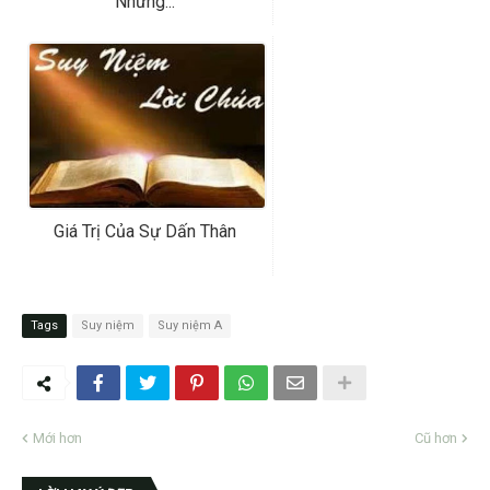
Những...
Giá Trị Của Sự Dấn Thân
Tags
Suy niệm
Suy niệm A
Mới hơn
Cũ hơn