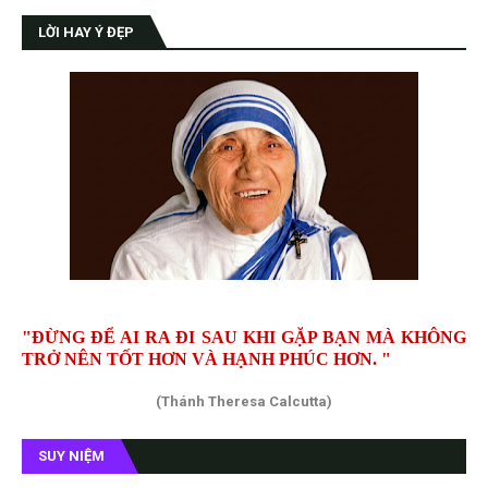
LỜI HAY Ý ĐẸP
"ĐỪNG ĐỂ AI RA ĐI SAU KHI GẶP BẠN MÀ KHÔNG
TRỞ NÊN TỐT HƠN VÀ HẠNH PHÚC HƠN. "
(Thánh Theresa Calcutta)
SUY NIỆM