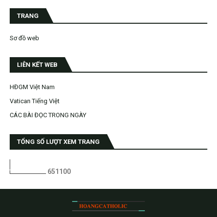
TRANG
Sơ đồ web
LIÊN KẾT WEB
HĐGM Việt Nam
Vatican Tiếng Việt
CÁC BÀI ĐỌC TRONG NGÀY
TỔNG SỐ LƯỢT XEM TRANG
6
5
1
1
0
0