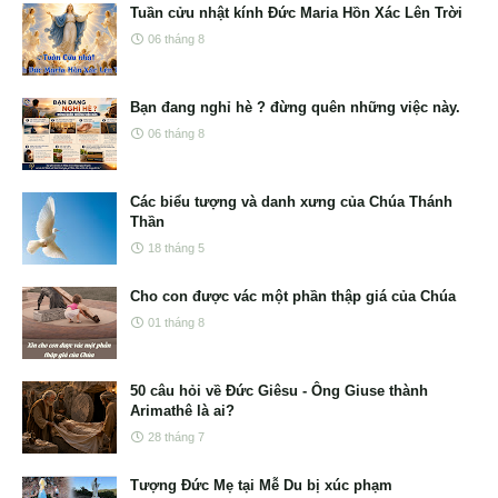
Tuần cửu nhật kính Đức Maria Hồn Xác Lên Trời
06 tháng 8
Bạn đang nghỉ hè ? đừng quên những việc này.
06 tháng 8
Các biểu tượng và danh xưng của Chúa Thánh
Thần
18 tháng 5
Cho con được vác một phần thập giá của Chúa
01 tháng 8
50 câu hỏi về Đức Giêsu - Ông Giuse thành
Arimathê là ai?
28 tháng 7
Tượng Đức Mẹ tại Mễ Du bị xúc phạm