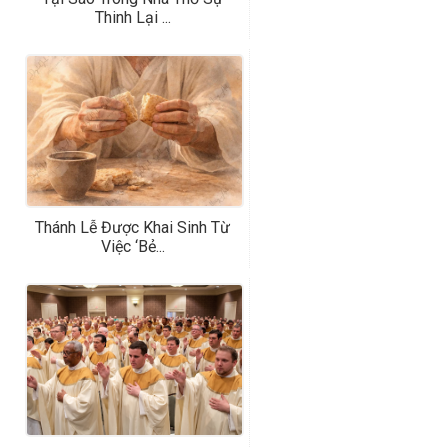
Thinh Lại ...
Thánh Lễ Được Khai Sinh Từ
Việc ‘bẻ...