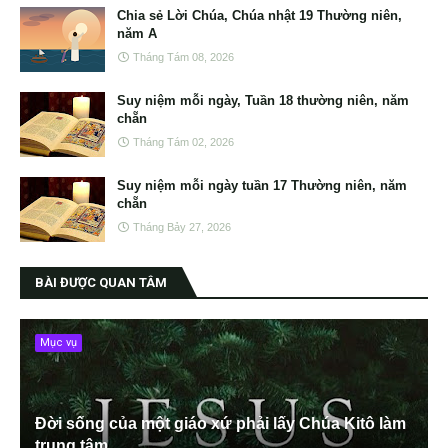
Chia sẻ Lời Chúa, Chúa nhật 19 Thường niên,
năm A
Tháng Tám 08, 2026
Suy niệm mỗi ngày, Tuần 18 thường niên, năm
chẵn
Tháng Tám 02, 2026
Suy niệm mỗi ngày tuần 17 Thường niên, năm
chẵn
Tháng Bảy 27, 2026
BÀI ĐƯỢC QUAN TÂM
Mục vụ
Đời sống của một giáo xứ phải lấy Chúa Kitô làm
trung tâm