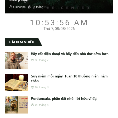
Giuseppe
14 tháng 10
10:53:57 AM
Thứ 7, 08/08/2026
BÀI XEM NHIỀU
Hãy cất điện thoại và hãy đến nhà thờ sớm hơn
30 tháng 7
Suy niệm mỗi ngày, Tuần 18 thường niên, năm
chẵn
02 tháng 8
Portiuncula, phần đất nhỏ, lời hứa vĩ đại
02 tháng 8