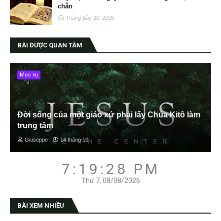
chẵn
Tháng Bảy 20, 2026
BÀI ĐƯỢC QUAN TÂM
Mục vụ
Đời sống của một giáo xứ phải lấy Chúa Kitô làm
trung tâm
Giuseppe
14 tháng 10
7:19:29 PM
Thứ 7, 08/08/2026
BÀI XEM NHIỀU