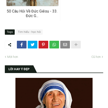
50 Câu Hỏi Về Đức Giêsu - 33.
Đức G...
Tags
Tìm hiểu - học hỏi
Mới hơn
Cũ hơn
LỜI HAY Ý ĐẸP