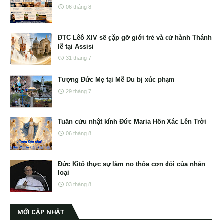
06 tháng 8
ĐTC Lêô XIV sẽ gặp gỡ giới trẻ và cử hành Thánh
lễ tại Assisi
31 tháng 7
Tượng Đức Mẹ tại Mễ Du bị xúc phạm
29 tháng 7
Tuần cửu nhật kính Đức Maria Hồn Xác Lên Trời
06 tháng 8
Đức Kitô thực sự làm no thỏa cơn đói của nhân
loại
03 tháng 8
MỚI CẬP NHẬT