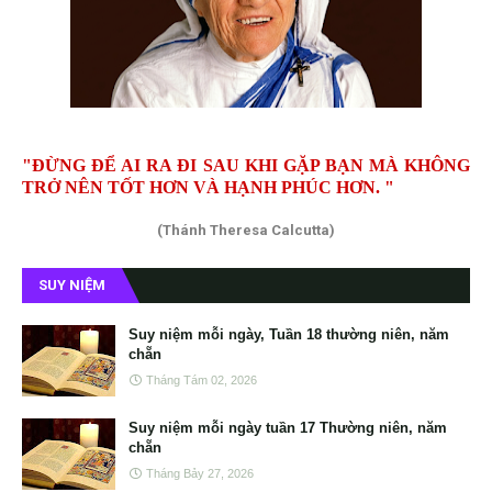
"ĐỪNG ĐỂ AI RA ĐI SAU KHI GẶP BẠN MÀ KHÔNG
TRỞ NÊN TỐT HƠN VÀ HẠNH PHÚC HƠN. "
(Thánh Theresa Calcutta)
SUY NIỆM
Suy niệm mỗi ngày, Tuần 18 thường niên, năm
chẵn
Tháng Tám 02, 2026
Suy niệm mỗi ngày tuần 17 Thường niên, năm
chẵn
Tháng Bảy 27, 2026