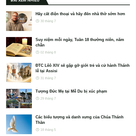
BÀI XEM NHIỀU
Hãy cất điện thoại và hãy đến nhà thờ sớm hơn
30 tháng 7
Suy niệm mỗi ngày, Tuần 18 thường niên, năm
chẵn
02 tháng 8
ĐTC Lêô XIV sẽ gặp gỡ giới trẻ và cử hành Thánh
lễ tại Assisi
31 tháng 7
Tượng Đức Mẹ tại Mễ Du bị xúc phạm
29 tháng 7
Các biểu tượng và danh xưng của Chúa Thánh
Thần
18 tháng 5