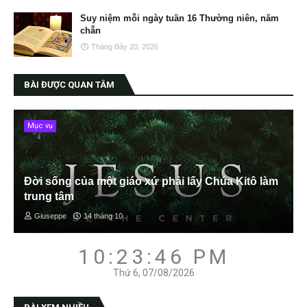
Suy niệm mỗi ngày tuần 16 Thường niên, năm
chẵn
Tháng Bảy 20, 2026
BÀI ĐƯỢC QUAN TÂM
Mục vụ
Đời sống của một giáo xứ phải lấy Chúa Kitô làm
trung tâm
Giuseppe
14 tháng 10
10:23:47 PM
Thứ 6, 07/08/2026