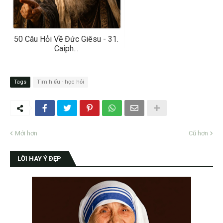
50 Câu Hỏi Về Đức Giêsu - 31.
Caiph...
Tags
Tìm hiểu - học hỏi
Mới hơn
Cũ hơn
LỜI HAY Ý ĐẸP