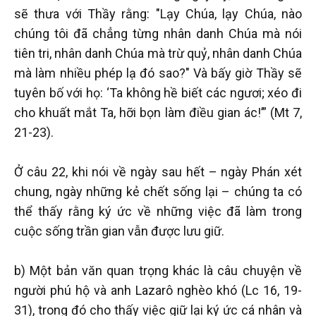
sẽ thưa với Thầy rằng: "Lạy Chúa, lạy Chúa, nào
chúng tôi đã chẳng từng nhân danh Chúa mà nói
tiên tri, nhân danh Chúa mà trừ quỷ, nhân danh Chúa
mà làm nhiều phép lạ đó sao?" Và bấy giờ Thầy sẽ
tuyên bố với họ: ‘Ta không hề biết các ngươi; xéo đi
cho khuất mắt Ta, hỡi bọn làm điều gian ác!’” (Mt 7,
21-23).
Ở câu 22, khi nói về ngày sau hết – ngày Phán xét
chung, ngày những kẻ chết sống lại – chúng ta có
thể thấy rằng ký ức về những việc đã làm trong
cuộc sống trần gian vẫn được lưu giữ.
b) Một bản văn quan trọng khác là câu chuyện về
người phú hộ và anh Lazarô nghèo khó (Lc 16, 19-
31), trong đó cho thấy việc giữ lại ký ức cá nhân và