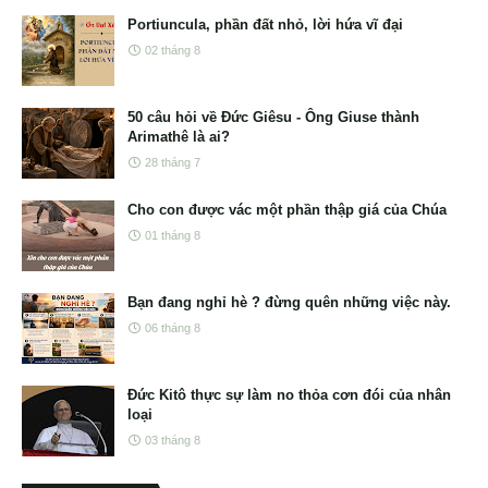
Portiuncula, phần đất nhỏ, lời hứa vĩ đại
02 tháng 8
50 câu hỏi về Đức Giêsu - Ông Giuse thành
Arimathê là ai?
28 tháng 7
Cho con được vác một phần thập giá của Chúa
01 tháng 8
Bạn đang nghỉ hè ? đừng quên những việc này.
06 tháng 8
Đức Kitô thực sự làm no thỏa cơn đói của nhân
loại
03 tháng 8