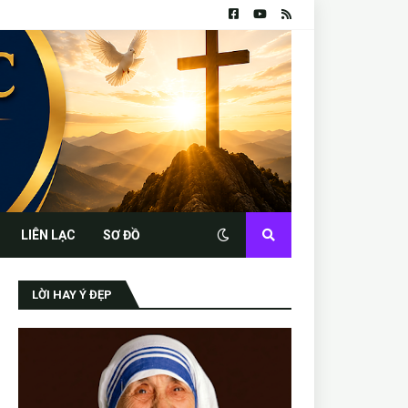
LIÊN LẠC
SƠ ĐỒ
LỜI HAY Ý ĐẸP