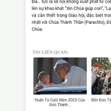
bla… tức là lời nói không xuất phát từ 
lên sự khao khát “Xin Chúa giúp con”, “
và cần thiết trong Giáo hội, đặc biệt t
nhất với Chúa Thánh Thần (Paraclito), Đ
Chúa.
TIN LIÊN QUAN:
Huấn Từ Cuối Năm 2025 Của
Bốn Đức Tí
Đức Thánh...