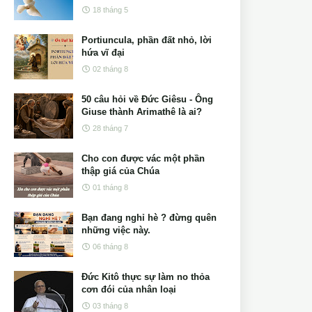
18 tháng 5
Portiuncula, phần đất nhỏ, lời
hứa vĩ đại
02 tháng 8
50 câu hỏi về Đức Giêsu - Ông
Giuse thành Arimathê là ai?
28 tháng 7
Cho con được vác một phần
thập giá của Chúa
01 tháng 8
Bạn đang nghỉ hè ? đừng quên
những việc này.
06 tháng 8
Đức Kitô thực sự làm no thỏa
cơn đói của nhân loại
03 tháng 8