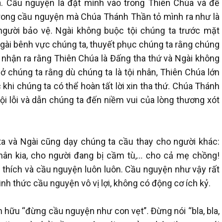
. Cầu nguyện là đặt mình vào trong Thiên Chúa và để
trong cầu nguyện mà Chúa Thánh Thần tỏ mình ra như là
 người bảo vệ. Ngài không buộc tội chúng ta trước mặt
gài bênh vực chúng ta, thuyết phục chúng ta rằng chúng
ta nhận ra rằng Thiên Chúa là Đấng tha thứ và Ngài không
nhở chúng ta rằng dù chúng ta là tội nhân, Thiên Chúa lớn
c khi chúng ta có thể hoàn tất lời xin tha thứ. Chúa Thánh
i lỗi và dẫn chúng ta đến niềm vui của lòng thương xót
a và Ngài cũng dạy chúng ta cầu thay cho người khác:
ân kia, cho người đang bị cầm tù,... cho cả mẹ chồng!
 thích và cầu nguyện luôn luôn. Cầu nguyện như vậy rất
nh thức cầu nguyện vô vị lợi, không có động cơ ích kỷ.
hữu “đừng cầu nguyện như con vẹt”. Đừng nói “bla, bla,