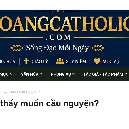
 MỤC
VĂN HÓA
PHỤNG VỤ
TÁC GIẢ - TÁC PHẨM
m thấy muốn cầu nguyện?
m thấy muốn cầu nguyện?