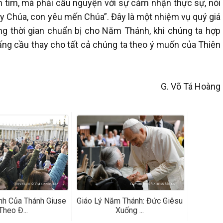
con tim, mà phải cầu nguyện với sự cảm nhận thực sự, nói
Lạy Chúa, con yêu mến Chúa”. Đây là một nhiệm vụ quý giá
rong thời gian chuẩn bị cho Năm Thánh, khi chúng ta hợp
ấng cầu thay cho tất cả chúng ta theo ý muốn của Thiên
G. Võ Tá Hoàng
nh Của Thánh Giuse
Giáo Lý Năm Thánh: Đức Giêsu
Theo Đ...
Xuống ...