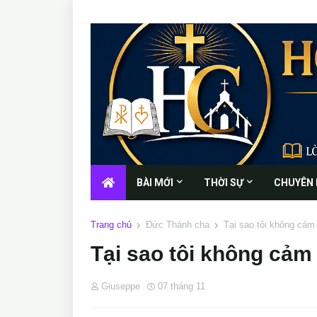
BÀI MỚI
THỜI SỰ
CHUYÊN
Trang chủ
Đức Thánh cha
Tại sao tôi không cả
Tại sao tôi không cả
Giuseppe
07 tháng 11