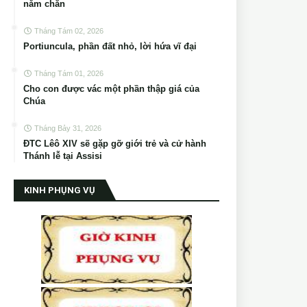
năm chẵn
Tháng Tám 02, 2026
Portiuncula, phần đất nhỏ, lời hứa vĩ đại
Tháng Tám 01, 2026
Cho con được vác một phần thập giá của
Chúa
Tháng Bảy 31, 2026
ĐTC Lêô XIV sẽ gặp gỡ giới trẻ và cử hành
Thánh lễ tại Assisi
KINH PHỤNG VỤ