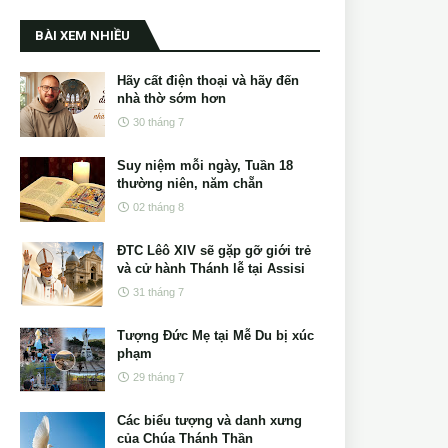
BÀI XEM NHIỀU
Hãy cất điện thoại và hãy đến
nhà thờ sớm hơn
30 tháng 7
Suy niệm mỗi ngày, Tuần 18
thường niên, năm chẵn
02 tháng 8
ĐTC Lêô XIV sẽ gặp gỡ giới trẻ
và cử hành Thánh lễ tại Assisi
31 tháng 7
Tượng Đức Mẹ tại Mễ Du bị xúc
phạm
29 tháng 7
Các biểu tượng và danh xưng
của Chúa Thánh Thần