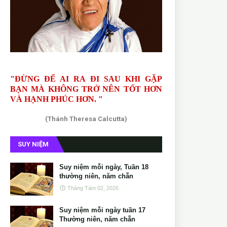
"ĐỪNG ĐỂ AI RA ĐI SAU KHI GẶP
BẠN MÀ KHÔNG TRỞ NÊN TỐT HƠN
VÀ HẠNH PHÚC HƠN. "
(Thánh Theresa Calcutta)
SUY NIỆM
Suy niệm mỗi ngày, Tuần 18
thường niên, năm chẵn
Tháng Tám 02, 2026
Suy niệm mỗi ngày tuần 17
Thường niên, năm chẵn