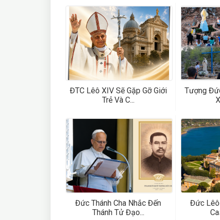
ĐTC Lêô XIV Sẽ Gặp Gỡ Giới
Tượng Đức
Trẻ Và C...
X
Đức Thánh Cha Nhắc Đến
Đức Lêô 
Thánh Tử Đạo...
Cas