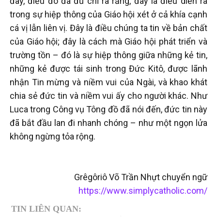
đây, điều đó đã đủ chỉ ra rằng, đây là điều diễn ra
trong sự hiệp thông của Giáo hội xét ở cả khía cạnh
cá vị lẫn liên vị. Đây là điều chúng ta tin về bản chất
của Giáo hội; đây là cách mà Giáo hội phát triển và
trường tồn – đó là sự hiệp thông giữa những kẻ tin,
những kẻ được tái sinh trong Đức Kitô, được lãnh
nhận Tin mừng và niềm vui của Ngài, và khao khát
chia sẻ đức tin và niềm vui ấy cho người khác. Như
Luca trong Công vụ Tông đồ đã nói đến, đức tin này
đã bắt đầu lan đi nhanh chóng – như một ngọn lửa
không ngừng tỏa rộng.
Grêgôriô Võ Trần Nhựt chuyển ngữ
https://www.simplycatholic.com/
TIN LIÊN QUAN: