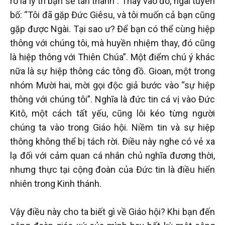
rõ là lý trí bạn sẽ tán thành”. Thay vào đó, ngài tuyên
bố: “Tôi đã gặp Đức Giêsu, và tôi muốn cả bạn cũng
gặp được Ngài. Tại sao ư? Để bạn có thể cùng hiệp
thông với chúng tôi, mà huyền nhiệm thay, đó cũng
là hiệp thông với Thiên Chúa”. Một điểm chú ý khác
nữa là sự hiệp thông các tông đồ. Gioan, một trong
nhóm Mười hai, mời gọi độc giả bước vào “sự hiệp
thông với chúng tôi”. Nghĩa là đức tin cá vị vào Đức
Kitô, một cách tất yếu, cũng lôi kéo từng người
chúng ta vào trong Giáo hội. Niềm tin và sự hiệp
thông không thể bị tách rời. Điều này nghe có vẻ xa
lạ đối với cảm quan cá nhân chủ nghĩa đương thời,
nhưng thực tại cộng đoàn của Đức tin là điều hiển
nhiên trong Kinh thánh.
Vậy điều này cho ta biết gì về Giáo hội? Khi bạn đến