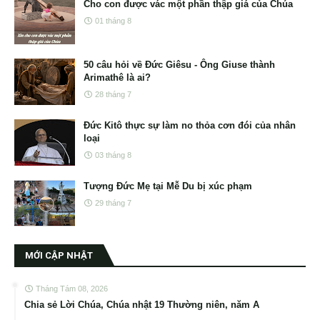
Cho con được vác một phần thập giá của Chúa
01 tháng 8
50 câu hỏi về Đức Giêsu - Ông Giuse thành
Arimathê là ai?
28 tháng 7
Đức Kitô thực sự làm no thỏa cơn đói của nhân
loại
03 tháng 8
Tượng Đức Mẹ tại Mễ Du bị xúc phạm
29 tháng 7
MỚI CẬP NHẬT
Tháng Tám 08, 2026
Chia sẻ Lời Chúa, Chúa nhật 19 Thường niên, năm A