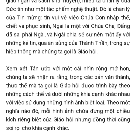
giáo ngắn và sách khải huyền), miêu tả chân lý của
Đức tin như một tác phẩm nghệ thuật. Đó là chân lý
của Tin mừng: tin vui về việc Chúa Con nhập thể,
chết và phục sinh, Ngài là một với Chúa Cha, Đấng
đã sai phái Ngài, và Ngài chia sẻ sự nên một ấy với
những kẻ tin, qua ân sủng của Thánh Thần, trong sự
hiệp thông mà chúng ta gọi là Giáo hội.
Xem xét Tân ước với một cái nhìn rộng mở hơn,
chúng ta sẽ nhận ra rằng, trong các bản văn thánh,
thực thể mà ta gọi là Giáo hội được trình bày theo
những cách thế và dưới những khía cạnh khác nhau
với việc sử dụng những hình ảnh biệt loại. Theo một
nghĩa nào đó, mỗi hình ảnh chứa đựng một chiều
kích riêng biệt của Giáo hội nhưng đồng thời cũng
soi rọi cho khía cạnh khác.