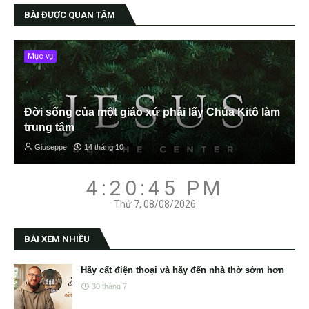
BÀI ĐƯỢC QUAN TÂM
Mục vụ
Đời sống của một giáo xứ phải lấy Chúa Kitô làm
trung tâm
Giuseppe
14 tháng 10
4:20:46 PM
Thứ 7, 08/08/2026
BÀI XEM NHIỀU
Hãy cất điện thoại và hãy đến nhà thờ sớm hơn
30 tháng 7