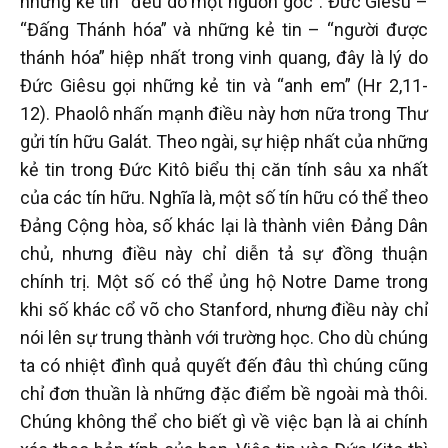
những kẻ tin “đều do một nguồn gốc”. Đức Giêsu –
“Đấng Thánh hóa” và những kẻ tin – “người được
thánh hóa” hiệp nhất trong vinh quang, đây là lý do
Đức Giêsu gọi những kẻ tin và “anh em” (Hr 2,11-
12). Phaolô nhấn mạnh điều này hơn nữa trong Thư
gửi tín hữu Galát. Theo ngài, sự hiệp nhất của những
kẻ tin trong Đức Kitô biểu thị căn tính sâu xa nhất
của các tín hữu. Nghĩa là, một số tín hữu có thể theo
Đảng Cộng hòa, số khác lại là thành viên Đảng Dân
chủ, nhưng điều này chỉ diễn tả sự đồng thuận
chính trị. Một số có thể ủng hộ Notre Dame trong
khi số khác cổ võ cho Stanford, nhưng điều này chỉ
nói lên sự trung thành với trường học. Cho dù chúng
ta có nhiệt đình quả quyết đến đâu thì chúng cũng
chỉ đơn thuần là những đặc điểm bề ngoài mà thôi.
Chúng không thể cho biết gì về việc bạn là ai chính