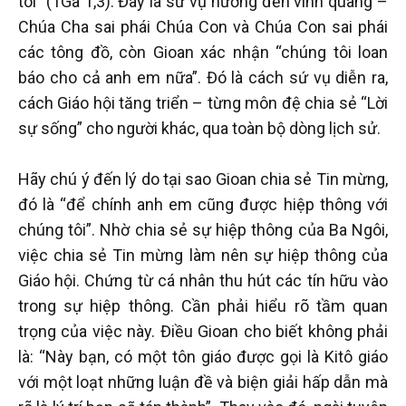
tôi” (1Ga 1,3). Đây là sứ vụ hướng đến vinh quang –
Chúa Cha sai phái Chúa Con và Chúa Con sai phái
các tông đồ, còn Gioan xác nhận “chúng tôi loan
báo cho cả anh em nữa”. Đó là cách sứ vụ diễn ra,
cách Giáo hội tăng triển – từng môn đệ chia sẻ “Lời
sự sống” cho người khác, qua toàn bộ dòng lịch sử.
Hãy chú ý đến lý do tại sao Gioan chia sẻ Tin mừng,
đó là “để chính anh em cũng được hiệp thông với
chúng tôi”. Nhờ chia sẻ sự hiệp thông của Ba Ngôi,
việc chia sẻ Tin mừng làm nên sự hiệp thông của
Giáo hội. Chứng từ cá nhân thu hút các tín hữu vào
trong sự hiệp thông. Cần phải hiểu rõ tầm quan
trọng của việc này. Điều Gioan cho biết không phải
là: “Này bạn, có một tôn giáo được gọi là Kitô giáo
với một loạt những luận đề và biện giải hấp dẫn mà