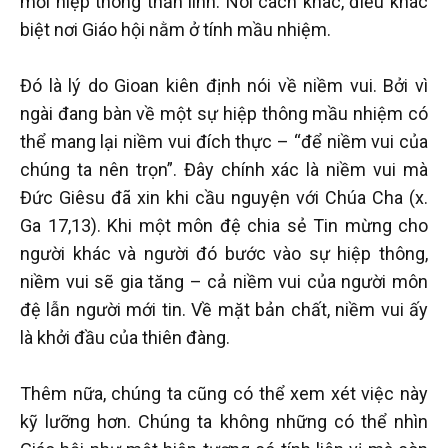
mối hiệp thông thần linh. Nói cách khác, điều khác
biệt nơi Giáo hội nằm ở tính mầu nhiệm.
Đó là lý do Gioan kiên định nói về niềm vui. Bởi vì
ngài đang bàn về một sự hiệp thông mầu nhiệm có
thể mang lại niềm vui đích thực – “để niềm vui của
chúng ta nên trọn”. Đây chính xác là niềm vui mà
Đức Giêsu đã xin khi cầu nguyện với Chúa Cha (x.
Ga 17,13). Khi một môn đệ chia sẻ Tin mừng cho
người khác và người đó bước vào sự hiệp thông,
niềm vui sẽ gia tăng – cả niềm vui của người môn
đệ lẫn người mới tin. Về mặt bản chất, niềm vui ấy
là khởi đầu của thiên đàng.
Thêm nữa, chúng ta cũng có thể xem xét việc này
kỹ lưỡng hơn. Chúng ta không những có thể nhìn