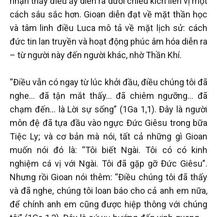
nhận thấy điều ấy diễn ra dưới chiều kích liên vị một
cách sâu sắc hơn. Gioan diễn đạt về mặt thần học
và tâm linh điều Luca mô tả về mặt lịch sử: cách
đức tin lan truyền và hoạt động phúc âm hóa diễn ra
– từ người này đến người khác, nhờ Thần Khí.
“Điều vẫn có ngay từ lúc khởi đầu, điều chúng tôi đã
nghe… đã tận mắt thấy… đã chiêm ngưỡng… đã
chạm đến… là Lời sự sống” (1Ga 1,1). Đây là người
môn đệ đã tựa đầu vào ngực Đức Giêsu trong bữa
Tiệc Ly; và cơ bản mà nói, tất cả những gì Gioan
muốn nói đó là: “Tôi biết Ngài. Tôi có có kinh
nghiệm cá vị với Ngài. Tôi đã gặp gỡ Đức Giêsu”.
Nhưng rồi Gioan nói thêm: “Điều chúng tôi đã thấy
và đã nghe, chúng tôi loan báo cho cả anh em nữa,
để chính anh em cũng được hiệp thông với chúng