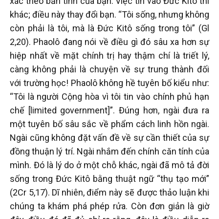
xác theo bản tính của bạn. Việc tin vào Đức Kito thì
khác; điều này thay đổi bạn. “Tôi sống, nhưng không
còn phải là tôi, mà là Đức Kitô sống trong tôi” (Gl
2,20). Phaolô đang nói về điều gì đó sâu xa hơn sự
hiệp nhất về mặt chính trị hay thậm chí là triết lý,
càng không phải là chuyện về sự trung thành đối
với trường học! Phaolô không hề tuyên bố kiểu như:
“Tôi là người Cộng hòa vì tôi tin vào chính phủ hạn
chế [limited government]”. Đúng hơn, ngài đưa ra
một tuyên bố sâu sắc về phẩm cách linh hồn ngài.
Ngài cũng không đặt vấn đề về sự cần thiết của sự
đồng thuận lý trí. Ngài nhắm đến chính căn tính của
mình. Đó là lý do ở một chỗ khác, ngài đã mô tả đời
sống trong Đức Kitô bằng thuật ngữ “thụ tạo mới”
(2Cr 5,17). Dĩ nhiên, điểm này sẽ được thảo luận khi
chúng ta khám phá phép rửa. Còn đơn giản là giờ