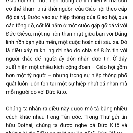
Giáo hội như một hiện tượng có tính liên vị mà còn
có thể khám phá khởi nguồn của Giáo hội theo cấp
độ cá vị. Bước vào sự hiệp thông của Giáo hội, qua
các tông đồ, cốt lõi nằm ở một cuộc gặp gỡ cá vị với
Đức Giêsu, một nụ hôn thân mật giữa bạn với Đấng
linh hồn bạn yêu mến, một cuộc hoán cải sâu xa. Đó
là điều xảy ra khi người nào đó chia sẻ Đức tin với
người khác để người ấy đón nhận đức tin. Ở đây
xuất hiện một chiều kích cộng đoàn – Giáo hội gồm
hơn một tỷ người – nhưng trong sự hiệp thông phổ
quát luôn luôn tồn tại một sự hiệp nhất cá nhân mà
mỗi người có với Đức Kitô.
Chúng ta nhận ra điều này được mô tả bằng nhiều
cách khác nhau trong Tân ước. Trong Thư gửi tín
hữu Dothái, chúng ta được nghe cả Đức Kitô và