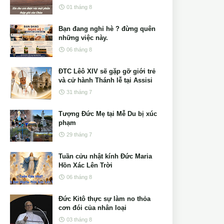
01 tháng 8
Bạn đang nghỉ hè ? đừng quên
những việc này.
06 tháng 8
ĐTC Lêô XIV sẽ gặp gỡ giới trẻ
và cử hành Thánh lễ tại Assisi
31 tháng 7
Tượng Đức Mẹ tại Mễ Du bị xúc
phạm
29 tháng 7
Tuần cửu nhật kính Đức Maria
Hồn Xác Lên Trời
06 tháng 8
Đức Kitô thực sự làm no thỏa
cơn đói của nhân loại
03 tháng 8