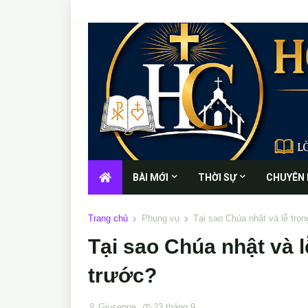
BÀI MỚI
THỜI SỰ
CHUYÊN
Trang chủ
Phụng vụ
Tại sao Chúa nhật và lễ trọ
Tại sao Chúa nhật và 
trước?
Giuseppe
23 tháng 9