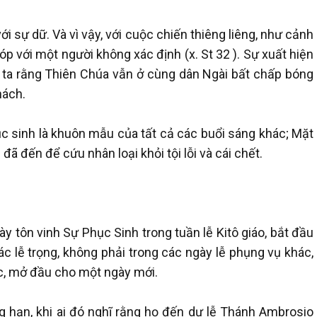
 sự dữ. Và vì vậy, với cuộc chiến thiêng liêng, như cảnh
p với một người không xác định (x. St 32 ). Sự xuất hiện
ta rằng Thiên Chúa vẫn ở cùng dân Ngài bất chấp bóng
hách.
c sinh là khuôn mẫu của tất cả các buổi sáng khác; Mặt
đã đến để cứu nhân loại khỏi tội lỗi và cái chết.
ày tôn vinh Sự Phục Sinh trong tuần lễ Kitô giáo, bắt đầu
ác lễ trọng, không phải trong các ngày lễ phụng vụ khác,
c, mở đầu cho một ngày mới.
g hạn, khi ai đó nghĩ rằng họ đến dự lễ Thánh Ambrosio