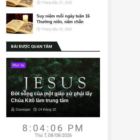
Tháng Bảy 27, 2026
Suy niệm mỗi ngày tuần 16
Thường niên, năm chẵn
Tháng Bảy 20, 2026
BÀI ĐƯỢC QUAN TÂM
Mục vụ
Đời sống của một giáo xứ phải lấy
Chúa Kitô làm trung tâm
Giuseppe
14 tháng 10
8:04:08 PM
Thứ 7, 08/08/2026