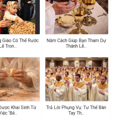
 Giáo Có Thể Rước
Năm Cách Giúp Bạn Tham Dự
Lễ Tron...
Thánh Lễ...
Được Khai Sinh Từ
Trả Lời Phụng Vụ: Tư Thế Bàn
Việc ‘bẻ...
Tay Th...