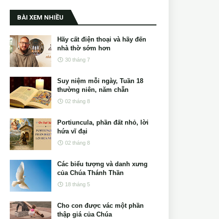
BÀI XEM NHIỀU
Hãy cất điện thoại và hãy đến
nhà thờ sớm hơn
30 tháng 7
Suy niệm mỗi ngày, Tuần 18
thường niên, năm chẵn
02 tháng 8
Portiuncula, phần đất nhỏ, lời
hứa vĩ đại
02 tháng 8
Các biểu tượng và danh xưng
của Chúa Thánh Thần
18 tháng 5
Cho con được vác một phần
thập giá của Chúa