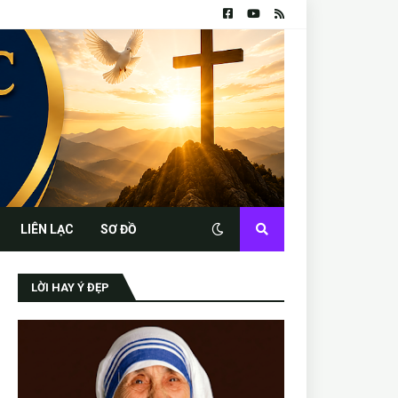
LIÊN LẠC
SƠ ĐỒ
LỜI HAY Ý ĐẸP