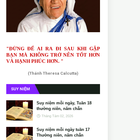
"ĐỪNG ĐỂ AI RA ĐI SAU KHI GẶP
BẠN MÀ KHÔNG TRỞ NÊN TỐT HƠN
VÀ HẠNH PHÚC HƠN. "
(Thánh Theresa Calcutta)
SUY NIỆM
Suy niệm mỗi ngày, Tuần 18
thường niên, năm chẵn
Tháng Tám 02, 2026
Suy niệm mỗi ngày tuần 17
Thường niên, năm chẵn