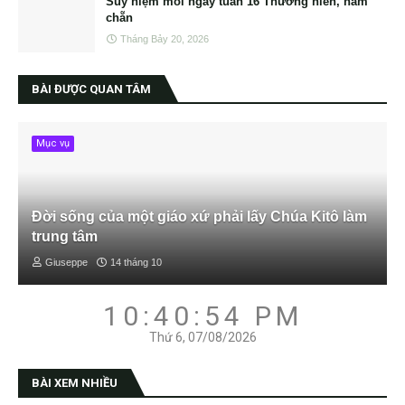
Suy niệm mỗi ngày tuần 16 Thường niên, năm
chẵn
Tháng Bảy 20, 2026
BÀI ĐƯỢC QUAN TÂM
Mục vụ
Đời sống của một giáo xứ phải lấy Chúa Kitô làm
trung tâm
Giuseppe
14 tháng 10
10:40:55 PM
Thứ 6, 07/08/2026
BÀI XEM NHIỀU