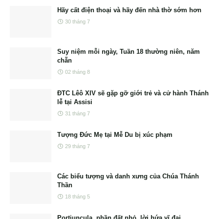
Hãy cất điện thoại và hãy đến nhà thờ sớm hơn
30 tháng 7
Suy niệm mỗi ngày, Tuần 18 thường niên, năm
chẵn
02 tháng 8
ĐTC Lêô XIV sẽ gặp gỡ giới trẻ và cử hành Thánh
lễ tại Assisi
31 tháng 7
Tượng Đức Mẹ tại Mễ Du bị xúc phạm
29 tháng 7
Các biểu tượng và danh xưng của Chúa Thánh
Thần
18 tháng 5
Portiuncula, phần đất nhỏ, lời hứa vĩ đại