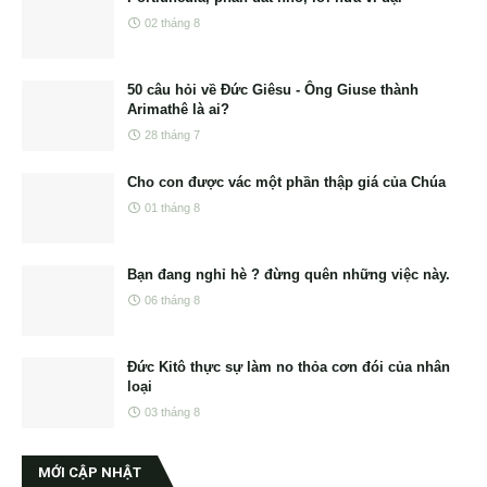
02 tháng 8
50 câu hỏi về Đức Giêsu - Ông Giuse thành
Arimathê là ai?
28 tháng 7
Cho con được vác một phần thập giá của Chúa
01 tháng 8
Bạn đang nghỉ hè ? đừng quên những việc này.
06 tháng 8
Đức Kitô thực sự làm no thỏa cơn đói của nhân
loại
03 tháng 8
MỚI CẬP NHẬT