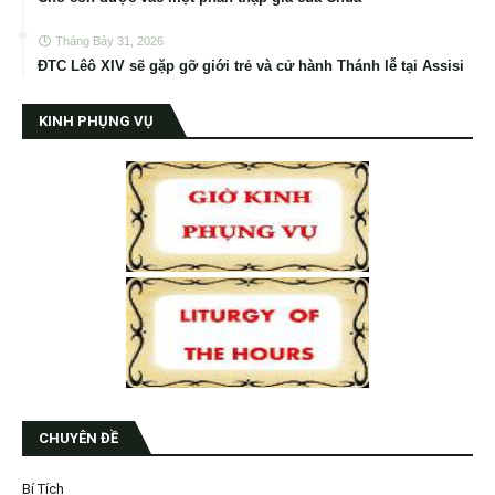
Tháng Bảy 31, 2026
ĐTC Lêô XIV sẽ gặp gỡ giới trẻ và cử hành Thánh lễ tại Assisi
KINH PHỤNG VỤ
CHUYÊN ĐỀ
Bí Tích