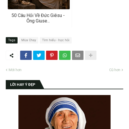
50 Câu Hỏi Về Đức Giêsu -
Ông Giuse...
Tags
Mùa Chay
Tìm hiểu - học hỏi
Mới hơn
Cũ hơn
LỜI HAY Ý ĐẸP