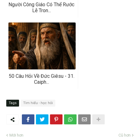
Người Công Giáo Có Thể Rước
Lễ Tron...
50 Câu Hỏi Về Đức Giêsu - 31.
Caiph...
Tags
Tìm hiểu - học hỏi
Mới hơn
Cũ hơn