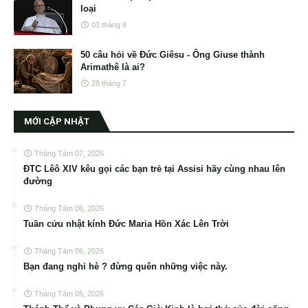
loại
03 tháng 8
50 câu hỏi về Đức Giêsu - Ông Giuse thành
Arimathê là ai?
28 tháng 7
MỚI CẬP NHẬT
Tháng Tám 07, 2026
ĐTC Lêô XIV kêu gọi các bạn trẻ tại Assisi hãy cùng nhau lên
đường
Tháng Tám 06, 2026
Tuần cửu nhật kính Đức Maria Hồn Xác Lên Trời
Tháng Tám 06, 2026
Bạn đang nghỉ hè ? đừng quên những việc này.
Tháng Tám 05, 2026