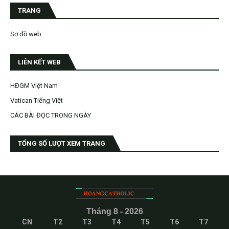
TRANG
Sơ đồ web
LIÊN KẾT WEB
HĐGM Việt Nam
Vatican Tiếng Việt
CÁC BÀI ĐỌC TRONG NGÀY
TỔNG SỐ LƯỢT XEM TRANG
Tháng 8 - 2026
CN
T2
T3
T4
T5
T6
T7