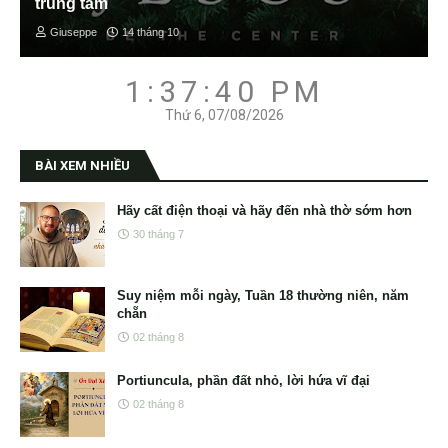
trung tâm
Giuseppe
14 tháng 10
1:37:41 PM
Thứ 6, 07/08/2026
BÀI XEM NHIỀU
Hãy cất điện thoại và hãy đến nhà thờ sớm hơn
30 tháng 7
Suy niệm mỗi ngày, Tuần 18 thường niên, năm
chẵn
02 tháng 8
Portiuncula, phần đất nhỏ, lời hứa vĩ đại
02 tháng 8