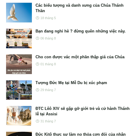
Các biểu tượng và danh xưng của Chúa Thánh
Thần
18 tháng 5
Bạn đang nghỉ hè ? đừng quên những việc này.
06 tháng 8
Cho con được vác một phần thập giá của Chúa
01 tháng 8
Tượng Đức Mẹ tại Mễ Du bị xúc phạm
29 tháng 7
ĐTC Lêô XIV sẽ gặp gỡ giới trẻ và cử hành Thánh
lễ tại Assisi
31 tháng 7
Đức Kitô thực sự làm no thỏa cơn đói của nhân