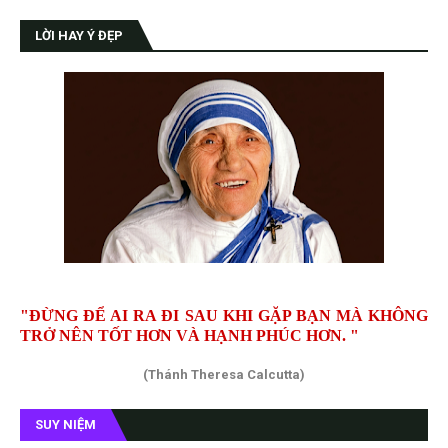
LỜI HAY Ý ĐẸP
"ĐỪNG ĐỂ AI RA ĐI SAU KHI GẶP BẠN MÀ KHÔNG
TRỞ NÊN TỐT HƠN VÀ HẠNH PHÚC HƠN. "
(Thánh Theresa Calcutta)
SUY NIỆM