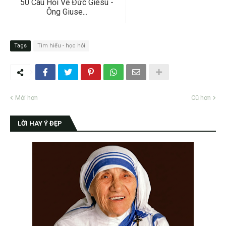
50 Câu Hỏi Về Đức Giêsu -
Ông Giuse...
Tags
Tìm hiểu - học hỏi
Mới hơn
Cũ hơn
LỜI HAY Ý ĐẸP