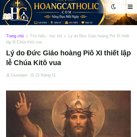
Trang chủ
Tìm hiểu - học hỏi
Lý do Đức Giáo hoàng Piô XI thiết
lập lễ Chúa Kitô vua
Lý do Đức Giáo hoàng Piô XI thiết lập
lễ Chúa Kitô vua
Giuseppe
23 tháng 11