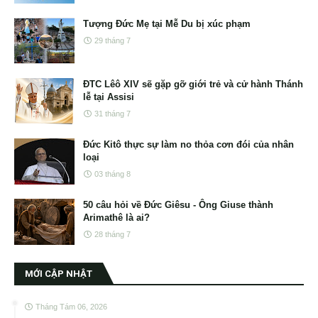
Tượng Đức Mẹ tại Mễ Du bị xúc phạm
29 tháng 7
ĐTC Lêô XIV sẽ gặp gỡ giới trẻ và cử hành Thánh
lễ tại Assisi
31 tháng 7
Đức Kitô thực sự làm no thỏa cơn đói của nhân
loại
03 tháng 8
50 câu hỏi về Đức Giêsu - Ông Giuse thành
Arimathê là ai?
28 tháng 7
MỚI CẬP NHẬT
Tháng Tám 06, 2026