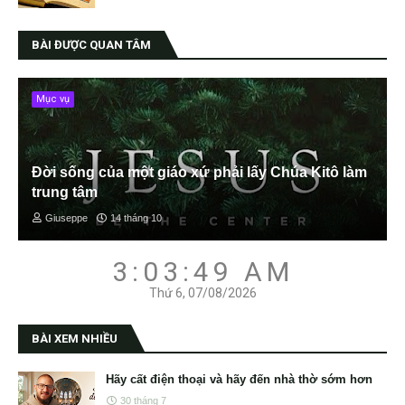
BÀI ĐƯỢC QUAN TÂM
Mục vụ
Đời sống của một giáo xứ phải lấy Chúa Kitô làm
trung tâm
Giuseppe
14 tháng 10
3:03:50 AM
Thứ 6, 07/08/2026
BÀI XEM NHIỀU
Hãy cất điện thoại và hãy đến nhà thờ sớm hơn
30 tháng 7