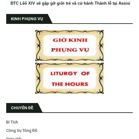
ĐTC Lêô XIV sẽ gặp gỡ giới trẻ và cử hành Thánh lễ tại Assisi
KINH PHỤNG VỤ
CHUYÊN ĐỀ
Bí Tích
Công Vụ Tông Đồ
Giáo Hội