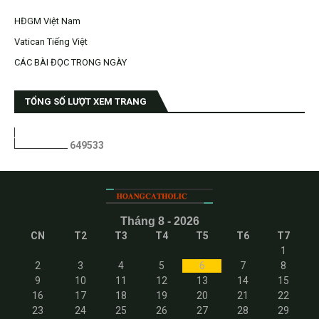
HĐGM Việt Nam
Vatican Tiếng Việt
CÁC BÀI ĐỌC TRONG NGÀY
TỔNG SỐ LƯỢT XEM TRANG
6
4
9
5
3
3
Tháng 8 - 2026
CN
T2
T3
T4
T5
T6
T7
1
2
3
4
5
6
7
8
9
10
11
12
13
14
15
16
17
18
19
20
21
22
23
24
25
26
27
28
29