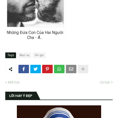
Những Đứa Con Của Hai Người
Cha - Á...
Tags
Mục vụ
Ơn gọi
Mới hơn
Cũ hơn
LỜI HAY Ý ĐẸP