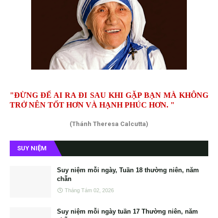
"ĐỪNG ĐỂ AI RA ĐI SAU KHI GẶP BẠN MÀ KHÔNG
TRỞ NÊN TỐT HƠN VÀ HẠNH PHÚC HƠN. "
(Thánh Theresa Calcutta)
SUY NIỆM
Suy niệm mỗi ngày, Tuần 18 thường niên, năm
chẵn
Tháng Tám 02, 2026
Suy niệm mỗi ngày tuần 17 Thường niên, năm