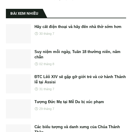
BÀI XEM NHIỀU
Hãy cất điện thoại và hãy đến nhà thờ sớm hơn
30 tháng 7
Suy niệm mỗi ngày, Tuần 18 thường niên, năm
chẵn
02 tháng 8
ĐTC Lêô XIV sẽ gặp gỡ giới trẻ và cử hành Thánh
lễ tại Assisi
31 tháng 7
Tượng Đức Mẹ tại Mễ Du bị xúc phạm
29 tháng 7
Các biểu tượng và danh xưng của Chúa Thánh