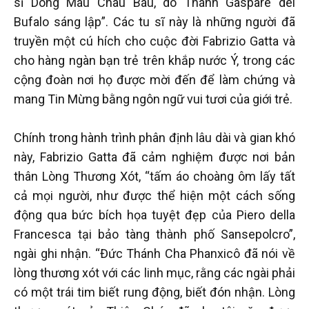
sĩ Dòng Máu Châu Báu, do Thánh Gaspare del
Bufalo sáng lập”. Các tu sĩ này là những người đã
truyền một cú hích cho cuộc đời Fabrizio Gatta và
cho hàng ngàn bạn trẻ trên khắp nước Ý, trong các
cộng đoàn nơi họ được mời đến để làm chứng và
mang Tin Mừng bằng ngôn ngữ vui tươi của giới trẻ.
Chính trong hành trình phân định lâu dài và gian khó
này, Fabrizio Gatta đã cảm nghiệm được nơi bản
thân Lòng Thương Xót, “tấm áo choàng ôm lấy tất
cả mọi người, như được thể hiện một cách sống
động qua bức bích họa tuyệt đẹp của Piero della
Francesca tại bảo tàng thành phố Sansepolcro”,
ngài ghi nhận. “Đức Thánh Cha Phanxicô đã nói về
lòng thương xót với các linh mục, rằng các ngài phải
có một trái tim biết rung động, biết đón nhận. Lòng