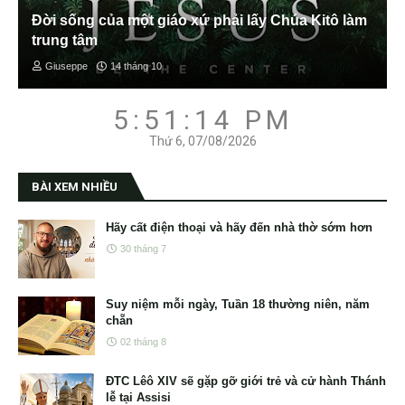
Đời sống của một giáo xứ phải lấy Chúa Kitô làm
trung tâm
Giuseppe
14 tháng 10
5:51:15 PM
Thứ 6, 07/08/2026
BÀI XEM NHIỀU
Hãy cất điện thoại và hãy đến nhà thờ sớm hơn
30 tháng 7
Suy niệm mỗi ngày, Tuần 18 thường niên, năm
chẵn
02 tháng 8
ĐTC Lêô XIV sẽ gặp gỡ giới trẻ và cử hành Thánh
lễ tại Assisi