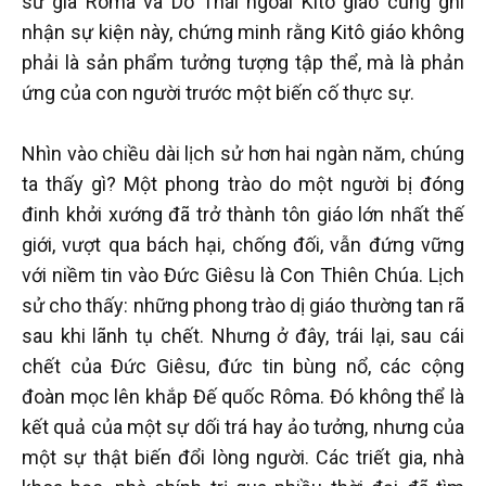
sử gia Rôma và Do Thái ngoài Kitô giáo cũng ghi
nhận sự kiện này, chứng minh rằng Kitô giáo không
phải là sản phẩm tưởng tượng tập thể, mà là phản
ứng của con người trước một biến cố thực sự.
Nhìn vào chiều dài lịch sử hơn hai ngàn năm, chúng
ta thấy gì? Một phong trào do một người bị đóng
đinh khởi xướng đã trở thành tôn giáo lớn nhất thế
giới, vượt qua bách hại, chống đối, vẫn đứng vững
với niềm tin vào Đức Giêsu là Con Thiên Chúa. Lịch
sử cho thấy: những phong trào dị giáo thường tan rã
sau khi lãnh tụ chết. Nhưng ở đây, trái lại, sau cái
chết của Đức Giêsu, đức tin bùng nổ, các cộng
đoàn mọc lên khắp Đế quốc Rôma. Đó không thể là
kết quả của một sự dối trá hay ảo tưởng, nhưng của
một sự thật biến đổi lòng người. Các triết gia, nhà