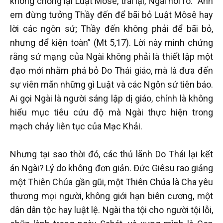
không chống lại Luật Môsê, trái lại, Ngài nói rõ: “Anh
em đừng tưởng Thầy đến để bãi bỏ Luật Môsê hay
lời các ngôn sứ; Thầy đến không phải để bãi bỏ,
nhưng để kiện toàn” (Mt 5,17). Lời này minh chứng
rằng sứ mạng của Ngài không phải là thiết lập một
đạo mới nhằm phá bỏ Do Thái giáo, mà là đưa đến
sự viên mãn những gì Luật và các Ngôn sứ tiên báo.
Ai gọi Ngài là người sáng lập dị giáo, chính là không
hiểu mục tiêu cứu độ mà Ngài thực hiện trong
mạch chảy liên tục của Mạc Khải.
Nhưng tại sao thời đó, các thủ lãnh Do Thái lại kết
án Ngài? Lý do không đơn giản. Đức Giêsu rao giảng
một Thiên Chúa gần gũi, một Thiên Chúa là Cha yêu
thương mọi người, không giới hạn biên cương, một
dân dân tộc hay luật lệ. Ngài tha tội cho người tội lỗi,