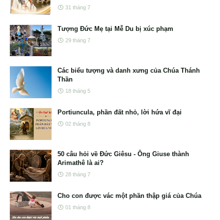
31 tháng 7
Tượng Đức Mẹ tại Mễ Du bị xúc phạm
29 tháng 7
Các biểu tượng và danh xưng của Chúa Thánh
Thần
18 tháng 5
Portiuncula, phần đất nhỏ, lời hứa vĩ đại
02 tháng 8
50 câu hỏi về Đức Giêsu - Ông Giuse thành
Arimathê là ai?
28 tháng 7
Cho con được vác một phần thập giá của Chúa
01 tháng 8