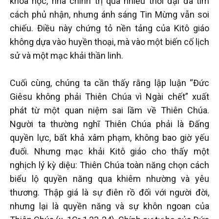
khoa học, nhà chính trị qua nhiều thời đại đã tìm
cách phủ nhận, nhưng ánh sáng Tin Mừng vẫn soi
chiếu. Điều này chứng tỏ nền tảng của Kitô giáo
không dựa vào huyền thoại, mà vào một biến cố lịch
sử và một mạc khải thần linh.
Cuối cùng, chúng ta cần thấy rằng lập luận “Đức
Giêsu không phải Thiên Chúa vì Ngài chết” xuất
phát từ một quan niệm sai lầm về Thiên Chúa.
Người ta thường nghĩ Thiên Chúa phải là Đấng
quyền lực, bất khả xâm phạm, không bao giờ yếu
đuối. Nhưng mạc khải Kitô giáo cho thấy một
nghịch lý kỳ diệu: Thiên Chúa toàn năng chọn cách
biểu lộ quyền năng qua khiêm nhường và yêu
thương. Thập giá là sự điên rồ đối với người đời,
nhưng lại là quyền năng và sự khôn ngoan của