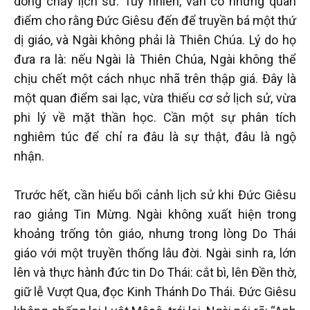
dòng chảy lịch sử. Tuy nhiên, vẫn có những quan
điểm cho rằng Đức Giêsu đến để truyền bá một thứ
dị giáo, và Ngài không phải là Thiên Chúa. Lý do họ
đưa ra là: nếu Ngài là Thiên Chúa, Ngài không thể
chịu chết một cách nhục nhã trên thập giá. Đây là
một quan điểm sai lạc, vừa thiếu cơ sở lịch sử, vừa
phi lý về mặt thần học. Cần một sự phân tích
nghiêm túc để chỉ ra đâu là sự thật, đâu là ngộ
nhận.
Trước hết, cần hiểu bối cảnh lịch sử khi Đức Giêsu
rao giảng Tin Mừng. Ngài không xuất hiện trong
khoảng trống tôn giáo, nhưng trong lòng Do Thái
giáo với một truyền thống lâu đời. Ngài sinh ra, lớn
lên và thực hành đức tin Do Thái: cắt bì, lên Đền thờ,
giữ lễ Vượt Qua, đọc Kinh Thánh Do Thái. Đức Giêsu