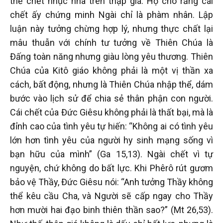
thể chết nhục nhã trên thập giá. Họ cho rằng cái
chết ấy chứng minh Ngài chỉ là phàm nhân. Lập
luận này tưởng chừng hợp lý, nhưng thực chất lại
mâu thuẫn với chính tư tưởng về Thiên Chúa là
Đấng toàn năng nhưng giàu lòng yêu thương. Thiên
Chúa của Kitô giáo không phải là một vị thần xa
cách, bất động, nhưng là Thiên Chúa nhập thể, dám
bước vào lịch sử để chia sẻ thân phận con người.
Cái chết của Đức Giêsu không phải là thất bại, mà là
đỉnh cao của tình yêu tự hiến: “Không ai có tình yêu
lớn hơn tình yêu của người hy sinh mạng sống vì
bạn hữu của mình” (Ga 15,13). Ngài chết vì tự
nguyện, chứ không do bất lực. Khi Phêrô rút gươm
bảo vệ Thầy, Đức Giêsu nói: “Anh tưởng Thầy không
thể kêu cầu Cha, và Người sẽ cấp ngay cho Thầy
hơn mười hai đạo binh thiên thần sao?” (Mt 26,53).