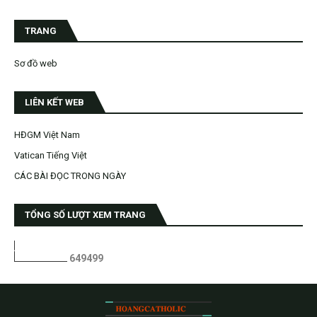
TRANG
Sơ đồ web
LIÊN KẾT WEB
HĐGM Việt Nam
Vatican Tiếng Việt
CÁC BÀI ĐỌC TRONG NGÀY
TỔNG SỐ LƯỢT XEM TRANG
6
4
9
4
9
9