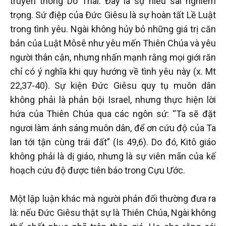
truyền thống Do Thái. Đây là sự hiểu sai nghiêm
trọng. Sứ điệp của Đức Giêsu là sự hoàn tất Lề Luật
trong tình yêu. Ngài không hủy bỏ những giá trị căn
bản của Luật Môsê như yêu mến Thiên Chúa và yêu
người thân cận, nhưng nhấn mạnh rằng mọi giới răn
chỉ có ý nghĩa khi quy hướng về tình yêu này (x. Mt
22,37-40). Sự kiện Đức Giêsu quy tụ muôn dân
không phải là phản bội Israel, nhưng thực hiện lời
hứa của Thiên Chúa qua các ngôn sứ: “Ta sẽ đặt
ngươi làm ánh sáng muôn dân, để ơn cứu độ của Ta
lan tới tận cùng trái đất” (Is 49,6). Do đó, Kitô giáo
không phải là dị giáo, nhưng là sự viên mãn của kế
hoạch cứu độ được tiên báo trong Cựu Ước.
Một lập luận khác mà người phản đối thường đưa ra
là: nếu Đức Giêsu thật sự là Thiên Chúa, Ngài không