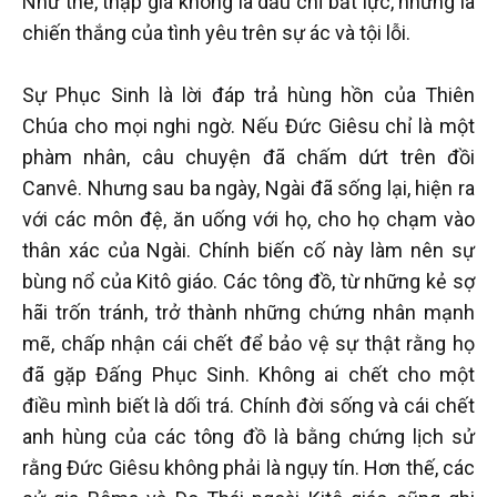
Như thế, thập giá không là dấu chỉ bất lực, nhưng là
chiến thắng của tình yêu trên sự ác và tội lỗi.
Sự Phục Sinh là lời đáp trả hùng hồn của Thiên
Chúa cho mọi nghi ngờ. Nếu Đức Giêsu chỉ là một
phàm nhân, câu chuyện đã chấm dứt trên đồi
Canvê. Nhưng sau ba ngày, Ngài đã sống lại, hiện ra
với các môn đệ, ăn uống với họ, cho họ chạm vào
thân xác của Ngài. Chính biến cố này làm nên sự
bùng nổ của Kitô giáo. Các tông đồ, từ những kẻ sợ
hãi trốn tránh, trở thành những chứng nhân mạnh
mẽ, chấp nhận cái chết để bảo vệ sự thật rằng họ
đã gặp Đấng Phục Sinh. Không ai chết cho một
điều mình biết là dối trá. Chính đời sống và cái chết
anh hùng của các tông đồ là bằng chứng lịch sử
rằng Đức Giêsu không phải là ngụy tín. Hơn thế, các