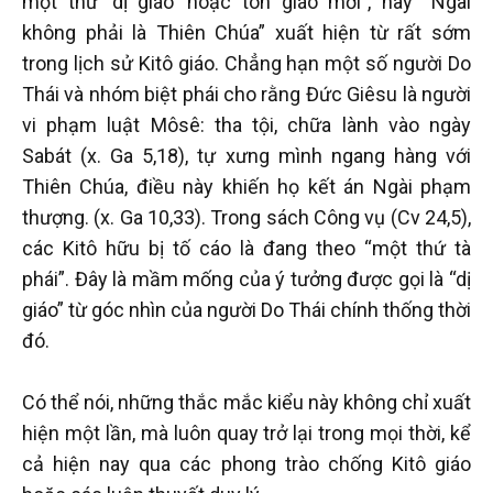
một thứ ‘dị giáo’ hoặc tôn giáo mới”, hay “Ngài
không phải là Thiên Chúa” xuất hiện từ rất sớm
trong lịch sử Kitô giáo. Chẳng hạn một số người Do
Thái và nhóm biệt phái cho rằng Đức Giêsu là người
vi phạm luật Môsê: tha tội, chữa lành vào ngày
Sabát (x. Ga 5,18), tự xưng mình ngang hàng với
Thiên Chúa, điều này khiến họ kết án Ngài phạm
thượng. (x. Ga 10,33). Trong sách Công vụ (Cv 24,5),
các Kitô hữu bị tố cáo là đang theo “một thứ tà
phái”. Đây là mầm mống của ý tưởng được gọi là “dị
giáo” từ góc nhìn của người Do Thái chính thống thời
đó.
Có thể nói, những thắc mắc kiểu này không chỉ xuất
hiện một lần, mà luôn quay trở lại trong mọi thời, kể
cả hiện nay qua các phong trào chống Kitô giáo