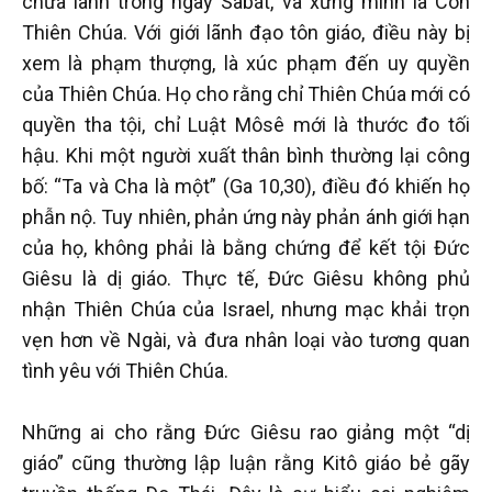
chữa lành trong ngày Sabát, và xưng mình là Con
Thiên Chúa. Với giới lãnh đạo tôn giáo, điều này bị
xem là phạm thượng, là xúc phạm đến uy quyền
của Thiên Chúa. Họ cho rằng chỉ Thiên Chúa mới có
quyền tha tội, chỉ Luật Môsê mới là thước đo tối
hậu. Khi một người xuất thân bình thường lại công
bố: “Ta và Cha là một” (Ga 10,30), điều đó khiến họ
phẫn nộ. Tuy nhiên, phản ứng này phản ánh giới hạn
của họ, không phải là bằng chứng để kết tội Đức
Giêsu là dị giáo. Thực tế, Đức Giêsu không phủ
nhận Thiên Chúa của Israel, nhưng mạc khải trọn
vẹn hơn về Ngài, và đưa nhân loại vào tương quan
tình yêu với Thiên Chúa.
Những ai cho rằng Đức Giêsu rao giảng một “dị
giáo” cũng thường lập luận rằng Kitô giáo bẻ gãy