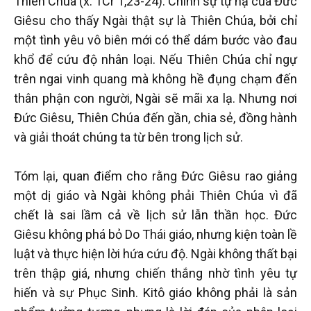
Thiên Chúa (x. 1Cr 1,23-24). Chính sự tự hạ của Đức
Giêsu cho thấy Ngài thật sự là Thiên Chúa, bởi chỉ
một tình yêu vô biên mới có thể dám bước vào đau
khổ để cứu độ nhân loại. Nếu Thiên Chúa chỉ ngự
trên ngai vinh quang mà không hề đụng chạm đến
thân phận con người, Ngài sẽ mãi xa lạ. Nhưng nơi
Đức Giêsu, Thiên Chúa đến gần, chia sẻ, đồng hành
và giải thoát chúng ta từ bên trong lịch sử.
Tóm lại, quan điểm cho rằng Đức Giêsu rao giảng
một dị giáo và Ngài không phải Thiên Chúa vì đã
chết là sai lầm cả về lịch sử lẫn thần học. Đức
Giêsu không phá bỏ Do Thái giáo, nhưng kiện toàn lề
luật và thực hiện lời hứa cứu độ. Ngài không thất bại
trên thập giá, nhưng chiến thắng nhờ tình yêu tự
hiến và sự Phục Sinh. Kitô giáo không phải là sản