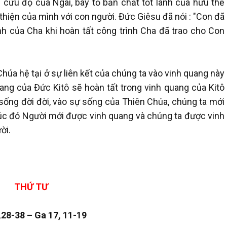
 cứu độ của Ngài, bày tỏ bản chất tốt lành của hữu thể
thiện của mình với con người. Đức Giêsu đã nói : "Con đã
nh của Cha khi hoàn tất công trình Cha đã trao cho Con
húa hệ tại ở sự liên kết của chúng ta vào vinh quang này
uang của Đức Kitô sẽ hoàn tất trong vinh quang của Kitô
sống đời đời, vào sự sống của Thiên Chúa, chúng ta mới
úc đó Người mới được vinh quang và chúng ta được vinh
ời.
THỨ TƯ
,28-38 – Ga 17, 11-19