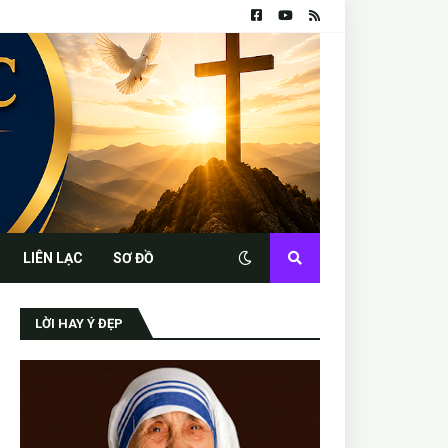
LIÊN LẠC
SƠ ĐỒ
LỜI HAY Ý ĐẸP