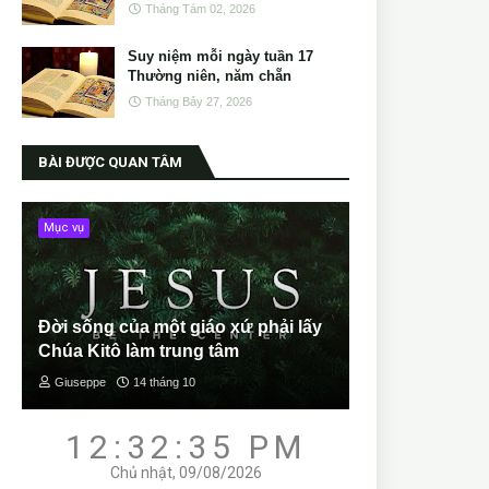
Tháng Tám 02, 2026
Suy niệm mỗi ngày tuần 17
Thường niên, năm chẵn
Tháng Bảy 27, 2026
BÀI ĐƯỢC QUAN TÂM
Mục vụ
Đời sống của một giáo xứ phải lấy
Chúa Kitô làm trung tâm
Giuseppe
14 tháng 10
12:32:36 PM
Chủ nhật, 09/08/2026