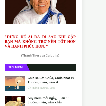
"ĐỪNG ĐỂ AI RA ĐI SAU KHI GẶP
BẠN MÀ KHÔNG TRỞ NÊN TỐT HƠN
VÀ HẠNH PHÚC HƠN. "
(Thánh Theresa Calcutta)
SUY NIỆM
Chia sẻ Lời Chúa, Chúa nhật 19
Thường niên, năm A
Tháng Tám 08, 2026
Suy niệm mỗi ngày, Tuần 18
thường niên, năm chẵn