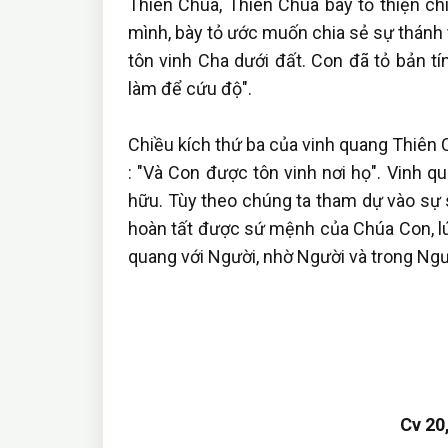
Thiên Chúa, Thiên Chúa bày tỏ thiện chí
mình, bày tỏ ước muốn chia sẻ sự thánh 
tôn vinh Cha dưới đất. Con đã tỏ bản tí
làm để cứu độ".
Chiều kích thứ ba của vinh quang Thiên C
: "Và Con được tôn vinh nơi họ". Vinh q
hữu. Tùy theo chúng ta tham dự vào sự 
hoàn tất được sứ mệnh của Chúa Con, l
quang với Người, nhờ Người và trong Ngư
Cv 20