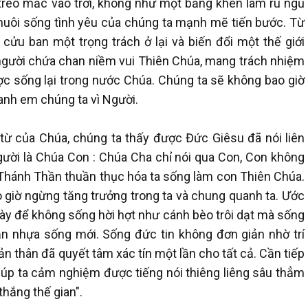
treo mắc vào trời, không như một bằng khen làm ru ngủ
nuôi sống tình yêu của chúng ta mạnh mẽ tiến bước. Từ
cửu ban một trọng trách ở lại và biến đổi một thế giới
người chứa chan niềm vui Thiên Chúa, mang trách nhiệm
ợc sống lại trong nước Chúa. Chúng ta sẽ không bao giờ
anh em chúng ta vì Người.
từ của Chúa, chúng ta thấy được Đức Giêsu đã nói liên
ười là Chúa Con : Chúa Cha chỉ nói qua Con, Con không
Thánh Thần thuần thục hóa ta sống làm con Thiên Chúa.
giờ ngừng tăng trưởng trong ta và chung quanh ta. Ước
ày để không sống hời hợt như cánh bèo trôi dạt mà sống
ận nhựa sống mới. Sống đức tin không đơn giản nhờ trí
n thân đã quyết tâm xác tín một lần cho tất cả. Cần tiếp
iúp ta cảm nghiệm được tiếng nói thiêng liêng sâu thẳm
thắng thế gian".