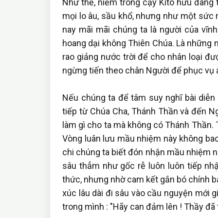
Như thế, niềm trông cậy Kitô hữu đang 
mọi lo âu, sầu khổ, nhưng như một sức 
nay mãi mãi chúng ta là người của vĩnh 
hoang dại không Thiên Chúa. Là những 
rao giảng nước trời để cho nhân loại đư
ngừng tiến theo chân Người để phục vụ 
Nếu chúng ta để tâm suy nghĩ bài diễn 
tiếp từ Chúa Cha, Thánh Thần và đến Ng
làm gì cho ta mà không có Thánh Thần. 
Vòng luân lưu mầu nhiệm này không bao 
chi chúng ta biết đón nhận mầu nhiệm n
sâu thẳm như gốc rễ luôn luôn tiếp nh
thức, nhưng nhờ cam kết gắn bó chính bả
xúc lâu dài đi sâu vào cầu nguyện mới g
trong mình : "Hãy can đảm lên ! Thầy đã 