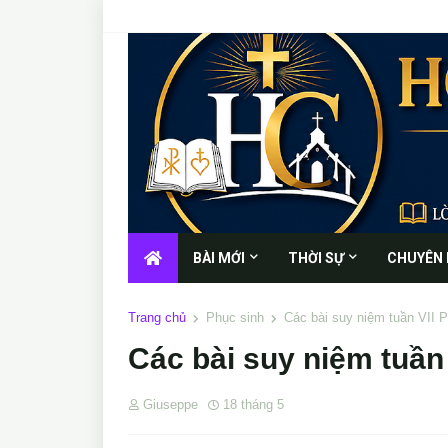
BÀI MỚI
THỜI SỰ
CHUYÊN
Trang chủ
Phục sinh
Các bài suy niệm tuần VII 
Các bài suy niệm tuần
Giuseppe
18 tháng 5