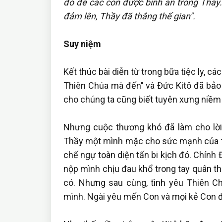
đó để các con được bình an trong Thầy.
đảm lên, Thầy đã thắng thế gian".
Suy niệm
Kết thúc bài diễn từ trong bữa tiệc ly, c
Thiên Chúa mà đến" và Đức Kitô đã bảo đ
cho chúng ta cũng biết tuyên xưng niềm 
Nhưng cuộc thương khó đã làm cho lời
Thầy một mình mặc cho sức mạnh của thế
chế ngự toàn diện tấn bi kịch đó. Chính
nộp mình chịu đau khổ trong tay quân th
có. Nhưng sau cùng, tình yêu Thiên C
mình. Ngài yêu mến Con và mọi kẻ Con đ