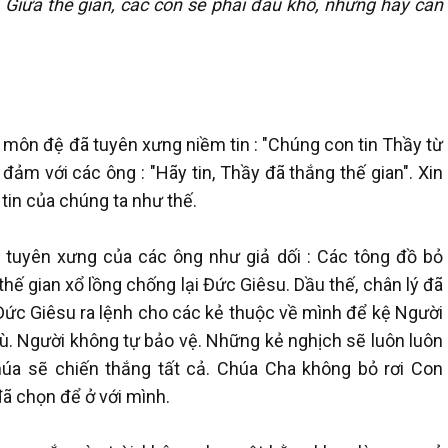
 Giữa thế gian, các con sẽ phải đau khổ, nhưng hãy can
ác môn đệ đã tuyên xưng niềm tin : "Chúng con tin Thầy từ
ảm với các ông : "Hãy tin, Thầy đã thắng thế gian". Xin
tin của chúng ta như thế.
 tuyên xưng của các ông như giả dối : Các tông đồ bỏ
 gian xổ lồng chống lại Đức Giêsu. Dầu thế, chân lý đã
 Đức Giêsu ra lệnh cho các kẻ thuộc về mình để kệ Người
ù. Người không tự bảo vệ. Những kẻ nghịch sẽ luôn luôn
húa sẽ chiến thắng tất cả. Chúa Cha không bỏ rơi Con
ã chọn để ở với mình.