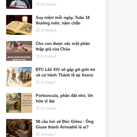
03 tháng 8
Suy niệm mỗi ngày, Tuần 18
thường niên, năm chẵn
02 tháng 8
Cho con được vác một phần
thập giá của Chúa
01 tháng 8
ĐTC Lêô XIV sẽ gặp gỡ giới trẻ
và cử hành Thánh lễ tại Assisi
31 tháng 7
Portiuncula, phần đất nhỏ, lời
hứa vĩ đại
02 tháng 8
50 câu hỏi về Đức Giêsu - Ông
Giuse thành Arimathê là ai?
28 tháng 7