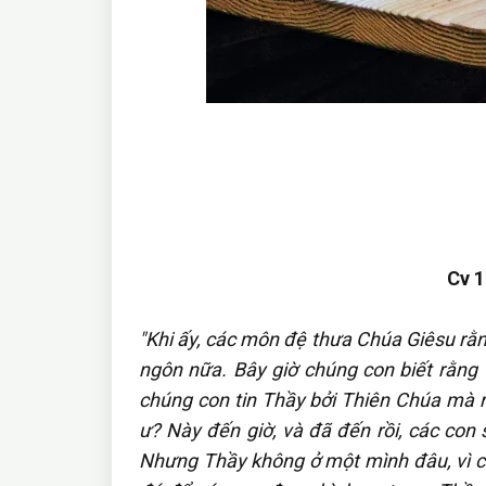
Cv 1
"Khi ấy, các môn đệ thưa Chúa Giêsu rằn
ngôn nữa. Bây giờ chúng con biết rằng 
chúng con tin Thầy bởi Thiên Chúa mà ra
ư? Này đến giờ, và đã đến rồi, các co
Nhưng Thầy không ở một mình đâu, vì có