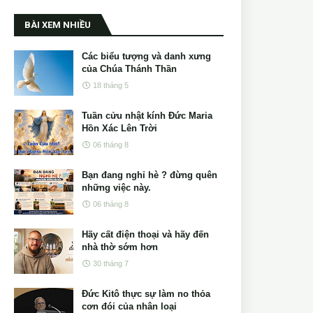
BÀI XEM NHIỀU
Các biểu tượng và danh xưng
của Chúa Thánh Thần
18 tháng 5
Tuần cửu nhật kính Đức Maria
Hồn Xác Lên Trời
06 tháng 8
Bạn đang nghỉ hè ? đừng quên
những việc này.
06 tháng 8
Hãy cất điện thoại và hãy đến
nhà thờ sớm hơn
30 tháng 7
Đức Kitô thực sự làm no thỏa
cơn đói của nhân loại