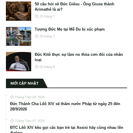
50 câu hỏi về Đức Giêsu - Ông Giuse thành
Arimathê là ai?
28 tháng 7
Tượng Đức Mẹ tại Mễ Du bị xúc phạm
29 tháng 7
Đức Kitô thực sự làm no thỏa cơn đói của nhân
loại
03 tháng 8
MỚI CẬP NHẬT
Tháng Tám 08, 2026
Đức Thánh Cha Lêô XIV sẽ thăm nước Pháp từ ngày 25 đến
28/9/2026
Tháng Tám 07, 2026
ĐTC Lêô XIV kêu gọi các bạn trẻ tại Assisi hãy cùng nhau lên
đường