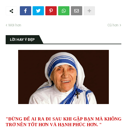
Mới hơn
Cũ hơn
LỜI HAY Ý ĐẸP
"ĐỪNG ĐỂ AI RA ĐI SAU KHI GẶP BẠN MÀ KHÔNG
TRỞ NÊN TỐT HƠN VÀ HẠNH PHÚC HƠN. "