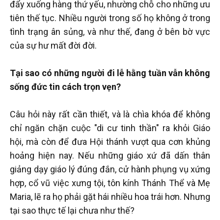
đẩy xuống hàng thứ yếu, nhường chỗ cho những ưu
tiên thế tục. Nhiều người trong số họ không ở trong
tình trạng ân sủng, và như thế, đang ở bên bờ vực
của sự hư mất đời đời.
Tại sao có những người đi lễ hằng tuần vẫn không
sống đức tin cách trọn vẹn?
Câu hỏi này rất cần thiết, và là chìa khóa để không
chỉ ngăn chặn cuộc "di cư tinh thần" ra khỏi Giáo
hội, mà còn để đưa Hội thánh vượt qua cơn khủng
hoảng hiện nay. Nếu những giáo xứ đã dấn thân
giảng dạy giáo lý đúng đắn, cử hành phụng vụ xứng
hợp, cổ vũ việc xưng tội, tôn kính Thánh Thể và Mẹ
Maria, lẽ ra họ phải gặt hái nhiều hoa trái hơn. Nhưng
tại sao thực tế lại chưa như thế?