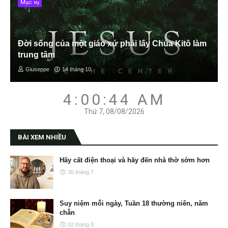
Mục vụ
Đời sống của một giáo xứ phải lấy Chúa Kitô làm
trung tâm
Giuseppe
14 tháng 10
4:00:45 AM
Thứ 7, 08/08/2026
BÀI XEM NHIỀU
Hãy cất điện thoại và hãy đến nhà thờ sớm hơn
30 tháng 7
Suy niệm mỗi ngày, Tuần 18 thường niên, năm
chẵn
02 tháng 8