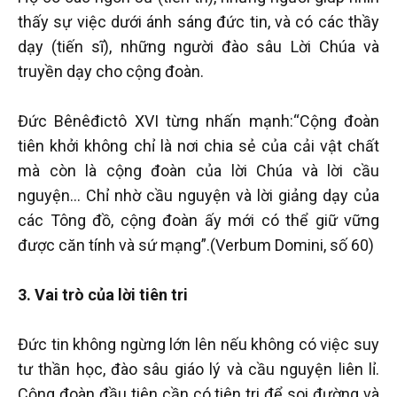
thấy sự việc dưới ánh sáng đức tin, và có các thầy
dạy (tiến sĩ), những người đào sâu Lời Chúa và
truyền dạy cho cộng đoàn.
Đức Bênêđictô XVI từng nhấn mạnh:“Cộng đoàn
tiên khởi không chỉ là nơi chia sẻ của cải vật chất
mà còn là cộng đoàn của lời Chúa và lời cầu
nguyện... Chỉ nhờ cầu nguyện và lời giảng dạy của
các Tông đồ, cộng đoàn ấy mới có thể giữ vững
được căn tính và sứ mạng”.(Verbum Domini, số 60)
3. Vai trò của lời tiên tri
Đức tin không ngừng lớn lên nếu không có việc suy
tư thần học, đào sâu giáo lý và cầu nguyện liên lỉ.
Cộng đoàn đầu tiên cần có tiên tri để soi đường và