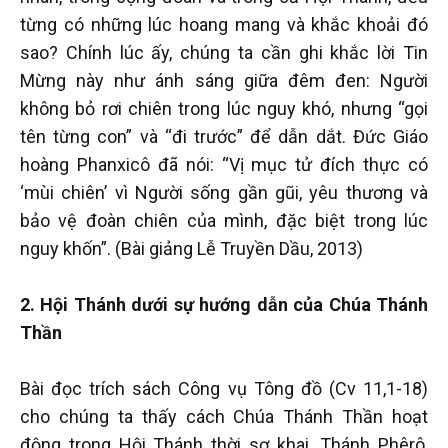
từng có những lúc hoang mang và khắc khoải đó
sao? Chính lúc ấy, chúng ta cần ghi khắc lời Tin
Mừng này như ánh sáng giữa đêm đen: Người
không bỏ rơi chiên trong lúc nguy khó, nhưng “gọi
tên từng con” và “đi trước” để dẫn dắt. Đức Giáo
hoàng Phanxicô đã nói: “Vị mục tử đích thực có
‘mùi chiên’ vì Người sống gần gũi, yêu thương và
bảo vệ đoàn chiên của mình, đặc biệt trong lúc
nguy khốn”. (Bài giảng Lễ Truyền Dầu, 2013)
2. Hội Thánh dưới sự hướng dẫn của Chúa Thánh
Thần
Bài đọc trích sách Công vụ Tông đồ (Cv 11,1-18)
cho chúng ta thấy cách Chúa Thánh Thần hoạt
động trong Hội Thánh thời sơ khai. Thánh Phêrô,