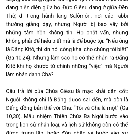
đang hiện diện giữa họ. Đức Giêsu đang ở giữa Đền
Thờ, đi trong hành lang Salômôn, nơi các rabbi
thường giảng dạy, nhưng Người bị bao vây bởi
những tâm hồn không tin. Họ chất vấn, nhưng
không phải để hiểu biết mà là để buộc tội: “Nếu ông
là Đấng Kitô, thì xin nói công khai cho chúng tôi biết”
(Ga 10,24). Nhưng làm sao họ có thể nhận ra Đấng
Kitô khi họ khước từ chính những “việc” mà Người
làm nhân danh Cha?
Câu trả lời của Chúa Giêsu là mạc khải căn cốt:
Người không chỉ là Đấng được sai đến, mà còn là
Đấng đồng bản thể với Cha: “Tôi và Cha là một” (Ga
10,30). Mầu nhiệm Thiên Chúa Ba Ngôi bước vào
trong lịch sử nhân loại, và lịch sử không còn có thể
đứng trung lập: hoặc đón nhận và bước vào sự