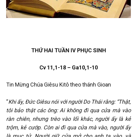
THỨ HAI TUẦN IV PHỤC SINH
Cv 11,1-18 – Ga10,1-10
Tin Mừng Chúa Giêsu Kitô theo thánh Gioan
“
Khi ấy, Đức Giêsu nói với người Do Thái rằng: “Thật,
tôi bảo thật các ông: Ai không đi qua cửa mà vào
ràn chiên, nhưng trèo vào lối khác, người ấy là kẻ
trộm, kẻ cướp. Còn ai đi qua cửa mà vào, người ấy
là mục tử. Người giữ cửa mở cho anh ta vào, và