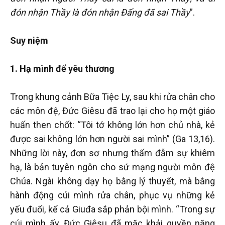
đón nhận Thầy là đón nhận Đấng đã sai Thầy
”.
Suy niệm
1. Hạ mình để yêu thương
Trong khung cảnh Bữa Tiệc Ly, sau khi rửa chân cho
các môn đệ, Đức Giêsu đã trao lại cho họ một giáo
huấn then chốt: “Tôi tớ không lớn hơn chủ nhà, kẻ
được sai không lớn hơn người sai mình” (Ga 13,16).
Những lời này, đơn sơ nhưng thấm đẫm sự khiêm
hạ, là bản tuyên ngôn cho sứ mạng người môn đệ
Chúa. Ngài không dạy họ bằng lý thuyết, mà bằng
hành động cúi mình rửa chân, phục vụ những kẻ
yếu đuối, kể cả Giuđa sắp phản bội mình. “Trong sự
cúi mình ấy, Đức Giêsu đã mặc khải quyền năng